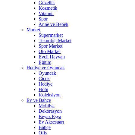
Güzellik
Kozmetik
Vitamin
Spor
Anne ve Bebek
Market
Süpermarket
Teknoloji Market
Spor Market
Oto Market
Evcil Hayvan
Eğitim
Hediye ve Oyuncak
Oyuncak
Çiçek
Hediye
Hobi
Koleksiyon
Ev ve Bahçe
Mobilya
Dekorasyon
Beyaz Eşya
Ev Aksesuarı
Bahçe
Ofis