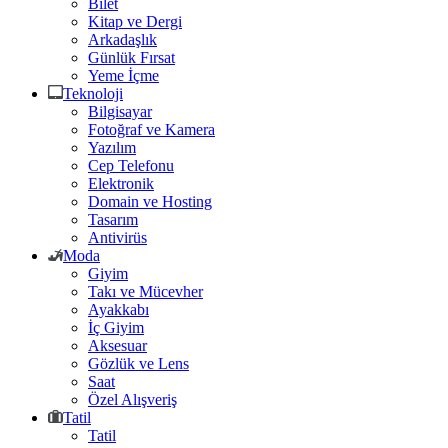
Bilet
Kitap ve Dergi
Arkadaşlık
Günlük Fırsat
Yeme İçme
Teknoloji
Bilgisayar
Fotoğraf ve Kamera
Yazılım
Cep Telefonu
Elektronik
Domain ve Hosting
Tasarım
Antivirüs
Moda
Giyim
Takı ve Mücevher
Ayakkabı
İç Giyim
Aksesuar
Gözlük ve Lens
Saat
Özel Alışveriş
Tatil
Tatil