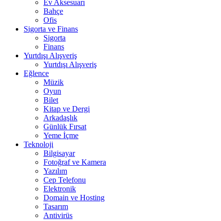
Ev Aksesuarı
Bahçe
Ofis
Sigorta ve Finans
Sigorta
Finans
Yurtdışı Alışveriş
Yurtdışı Alışveriş
Eğlence
Müzik
Oyun
Bilet
Kitap ve Dergi
Arkadaşlık
Günlük Fırsat
Yeme İçme
Teknoloji
Bilgisayar
Fotoğraf ve Kamera
Yazılım
Cep Telefonu
Elektronik
Domain ve Hosting
Tasarım
Antivirüs