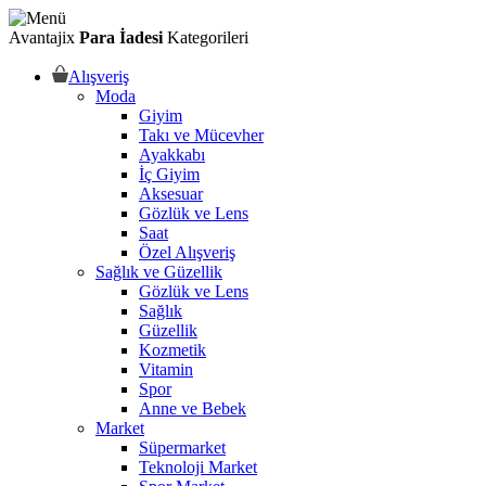
Avantajix
Para İadesi
Kategorileri
Alışveriş
Moda
Giyim
Takı ve Mücevher
Ayakkabı
İç Giyim
Aksesuar
Gözlük ve Lens
Saat
Özel Alışveriş
Sağlık ve Güzellik
Gözlük ve Lens
Sağlık
Güzellik
Kozmetik
Vitamin
Spor
Anne ve Bebek
Market
Süpermarket
Teknoloji Market