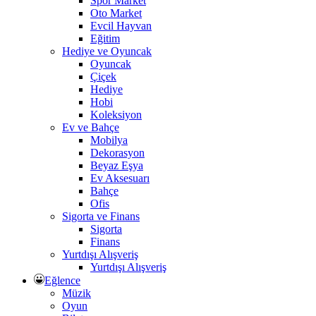
Spor Market
Oto Market
Evcil Hayvan
Eğitim
Hediye ve Oyuncak
Oyuncak
Çiçek
Hediye
Hobi
Koleksiyon
Ev ve Bahçe
Mobilya
Dekorasyon
Beyaz Eşya
Ev Aksesuarı
Bahçe
Ofis
Sigorta ve Finans
Sigorta
Finans
Yurtdışı Alışveriş
Yurtdışı Alışveriş
Eğlence
Müzik
Oyun