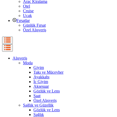
Araç Kiralama
Otel
Cruise
Uçak
Fırsatlar
Günlük Fırsat
Özel Alışveriş
Alışveriş
Moda
Giyim
Takı ve Mücevher
Ayakkabı
İç Giyim
Aksesuar
Gözlük ve Lens
Saat
Özel Alışveriş
Sağlık ve Güzellik
Gözlük ve Lens
Sağlık