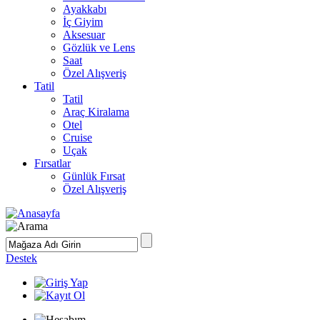
Ayakkabı
İç Giyim
Aksesuar
Gözlük ve Lens
Saat
Özel Alışveriş
Tatil
Tatil
Araç Kiralama
Otel
Cruise
Uçak
Fırsatlar
Günlük Fırsat
Özel Alışveriş
Destek