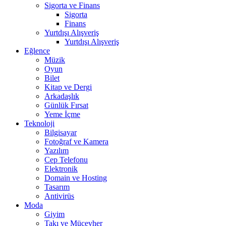
Sigorta ve Finans
Sigorta
Finans
Yurtdışı Alışveriş
Yurtdışı Alışveriş
Eğlence
Müzik
Oyun
Bilet
Kitap ve Dergi
Arkadaşlık
Günlük Fırsat
Yeme İçme
Teknoloji
Bilgisayar
Fotoğraf ve Kamera
Yazılım
Cep Telefonu
Elektronik
Domain ve Hosting
Tasarım
Antivirüs
Moda
Giyim
Takı ve Mücevher