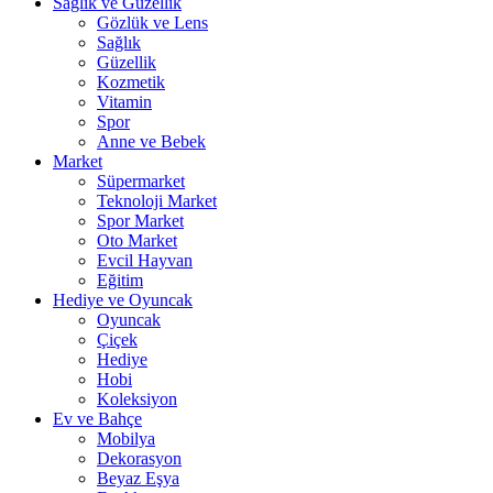
Sağlık ve Güzellik
Gözlük ve Lens
Sağlık
Güzellik
Kozmetik
Vitamin
Spor
Anne ve Bebek
Market
Süpermarket
Teknoloji Market
Spor Market
Oto Market
Evcil Hayvan
Eğitim
Hediye ve Oyuncak
Oyuncak
Çiçek
Hediye
Hobi
Koleksiyon
Ev ve Bahçe
Mobilya
Dekorasyon
Beyaz Eşya