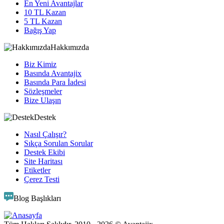
En Yeni Avantajlar
10 TL Kazan
5 TL Kazan
Bağış Yap
Hakkımızda
Biz Kimiz
Basında Avantajix
Basında Para İadesi
Sözleşmeler
Bize Ulaşın
Destek
Nasıl Çalışır?
Sıkça Sorulan Sorular
Destek Ekibi
Site Haritası
Etiketler
Çerez Testi
Blog Başlıkları