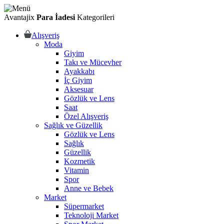
Avantajix
Para İadesi
Kategorileri
Alışveriş
Moda
Giyim
Takı ve Mücevher
Ayakkabı
İç Giyim
Aksesuar
Gözlük ve Lens
Saat
Özel Alışveriş
Sağlık ve Güzellik
Gözlük ve Lens
Sağlık
Güzellik
Kozmetik
Vitamin
Spor
Anne ve Bebek
Market
Süpermarket
Teknoloji Market