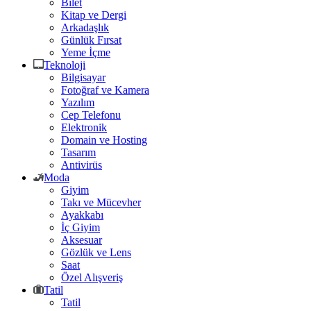
Bilet
Kitap ve Dergi
Arkadaşlık
Günlük Fırsat
Yeme İçme
Teknoloji
Bilgisayar
Fotoğraf ve Kamera
Yazılım
Cep Telefonu
Elektronik
Domain ve Hosting
Tasarım
Antivirüs
Moda
Giyim
Takı ve Mücevher
Ayakkabı
İç Giyim
Aksesuar
Gözlük ve Lens
Saat
Özel Alışveriş
Tatil
Tatil