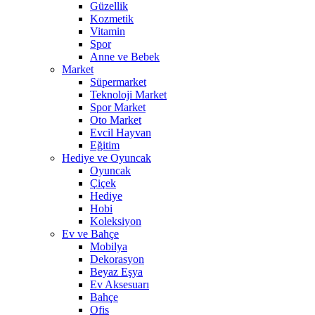
Güzellik
Kozmetik
Vitamin
Spor
Anne ve Bebek
Market
Süpermarket
Teknoloji Market
Spor Market
Oto Market
Evcil Hayvan
Eğitim
Hediye ve Oyuncak
Oyuncak
Çiçek
Hediye
Hobi
Koleksiyon
Ev ve Bahçe
Mobilya
Dekorasyon
Beyaz Eşya
Ev Aksesuarı
Bahçe
Ofis