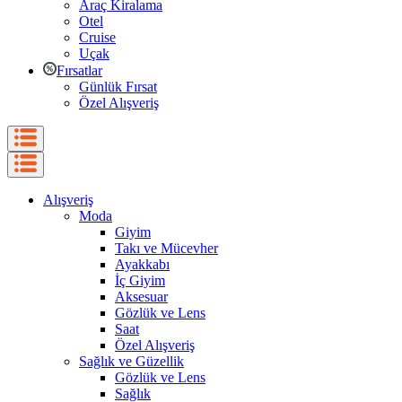
Araç Kiralama
Otel
Cruise
Uçak
Fırsatlar
Günlük Fırsat
Özel Alışveriş
Alışveriş
Moda
Giyim
Takı ve Mücevher
Ayakkabı
İç Giyim
Aksesuar
Gözlük ve Lens
Saat
Özel Alışveriş
Sağlık ve Güzellik
Gözlük ve Lens
Sağlık