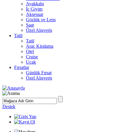
Ayakkabı
İç Giyim
Aksesuar
Gözlük ve Lens
Saat
Özel Alışveriş
Tatil
Tatil
Araç Kiralama
Otel
Cruise
Uçak
Fırsatlar
Günlük Fırsat
Özel Alışveriş
Destek