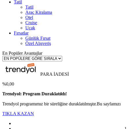
Tatil
Tatil
Araç Kiralama
Otel
Cruise
Uçak
Fırsatlar
Günlük Fırsat
Özel Alışveriş
En Popüler Avantajlar
PARA İADESİ
%0,00
Trendyol: Program Duraklatıldı!
Trendyol programımız bir süreliğine duraklatılmıştır.Bu sayfamızı
TIKLA KAZAN
1