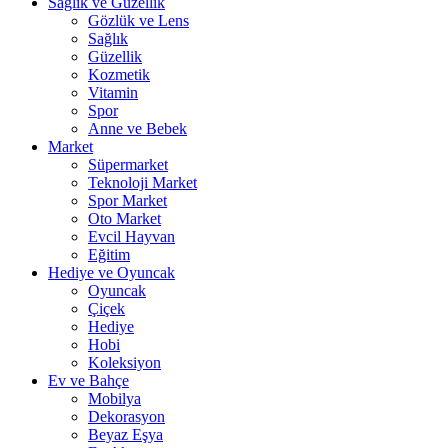
Sağlık ve Güzellik
Gözlük ve Lens
Sağlık
Güzellik
Kozmetik
Vitamin
Spor
Anne ve Bebek
Market
Süpermarket
Teknoloji Market
Spor Market
Oto Market
Evcil Hayvan
Eğitim
Hediye ve Oyuncak
Oyuncak
Çiçek
Hediye
Hobi
Koleksiyon
Ev ve Bahçe
Mobilya
Dekorasyon
Beyaz Eşya