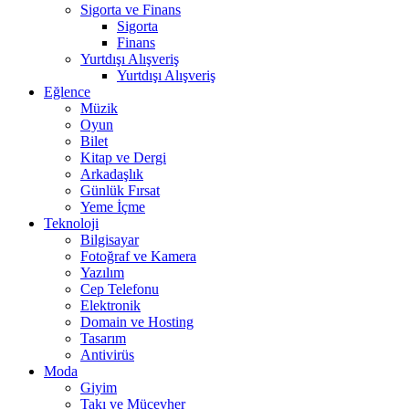
Sigorta ve Finans
Sigorta
Finans
Yurtdışı Alışveriş
Yurtdışı Alışveriş
Eğlence
Müzik
Oyun
Bilet
Kitap ve Dergi
Arkadaşlık
Günlük Fırsat
Yeme İçme
Teknoloji
Bilgisayar
Fotoğraf ve Kamera
Yazılım
Cep Telefonu
Elektronik
Domain ve Hosting
Tasarım
Antivirüs
Moda
Giyim
Takı ve Mücevher