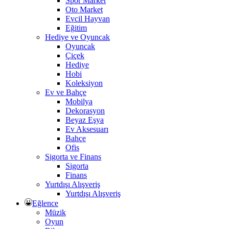
Spor Market
Oto Market
Evcil Hayvan
Eğitim
Hediye ve Oyuncak
Oyuncak
Çiçek
Hediye
Hobi
Koleksiyon
Ev ve Bahçe
Mobilya
Dekorasyon
Beyaz Eşya
Ev Aksesuarı
Bahçe
Ofis
Sigorta ve Finans
Sigorta
Finans
Yurtdışı Alışveriş
Yurtdışı Alışveriş
Eğlence
Müzik
Oyun