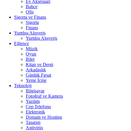
Ev Aksesuarı
Bahçe
Ofis
Sigorta ve Finans
Sigorta
Finans
Yurtdışı Alışveriş
Yurtdışı Alışveriş
Eğlence
Müzik
Oyun
Bilet
Kitap ve Dergi
Arkadaşlık
Günlük Fırsat
Yeme İçme
Teknoloji
Bilgisayar
Fotoğraf ve Kamera
Yazılım
Cep Telefonu
Elektronik
Domain ve Hosting
Tasarım
Antivirüs