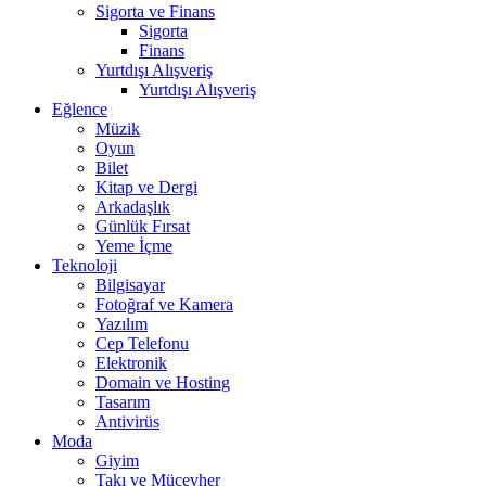
Sigorta ve Finans
Sigorta
Finans
Yurtdışı Alışveriş
Yurtdışı Alışveriş
Eğlence
Müzik
Oyun
Bilet
Kitap ve Dergi
Arkadaşlık
Günlük Fırsat
Yeme İçme
Teknoloji
Bilgisayar
Fotoğraf ve Kamera
Yazılım
Cep Telefonu
Elektronik
Domain ve Hosting
Tasarım
Antivirüs
Moda
Giyim
Takı ve Mücevher