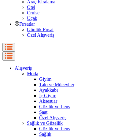
Araç Kiralama
Otel
Cruise
Uçak
Fırsatlar
Günlük Fırsat
Özel Alışveriş
Alışveriş
Moda
Giyim
Takı ve Mücevher
Ayakkabı
İç Giyim
Aksesuar
Gözlük ve Lens
Saat
Özel Alışveriş
Sağlık ve Güzellik
Gözlük ve Lens
Sağlık