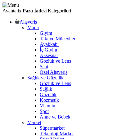
Avantajix
Para İadesi
Kategorileri
Alışveriş
Moda
Giyim
Takı ve Mücevher
Ayakkabı
İç Giyim
Aksesuar
Gözlük ve Lens
Saat
Özel Alışveriş
Sağlık ve Güzellik
Gözlük ve Lens
Sağlık
Güzellik
Kozmetik
Vitamin
Spor
Anne ve Bebek
Market
Süpermarket
Teknoloji Market