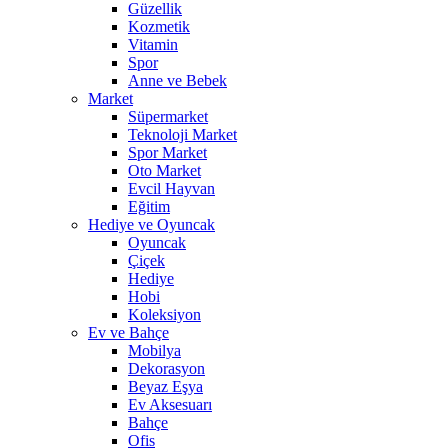
Güzellik
Kozmetik
Vitamin
Spor
Anne ve Bebek
Market
Süpermarket
Teknoloji Market
Spor Market
Oto Market
Evcil Hayvan
Eğitim
Hediye ve Oyuncak
Oyuncak
Çiçek
Hediye
Hobi
Koleksiyon
Ev ve Bahçe
Mobilya
Dekorasyon
Beyaz Eşya
Ev Aksesuarı
Bahçe
Ofis