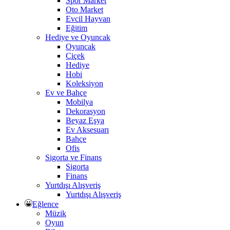
Spor Market
Oto Market
Evcil Hayvan
Eğitim
Hediye ve Oyuncak
Oyuncak
Çiçek
Hediye
Hobi
Koleksiyon
Ev ve Bahçe
Mobilya
Dekorasyon
Beyaz Eşya
Ev Aksesuarı
Bahçe
Ofis
Sigorta ve Finans
Sigorta
Finans
Yurtdışı Alışveriş
Yurtdışı Alışveriş
Eğlence
Müzik
Oyun