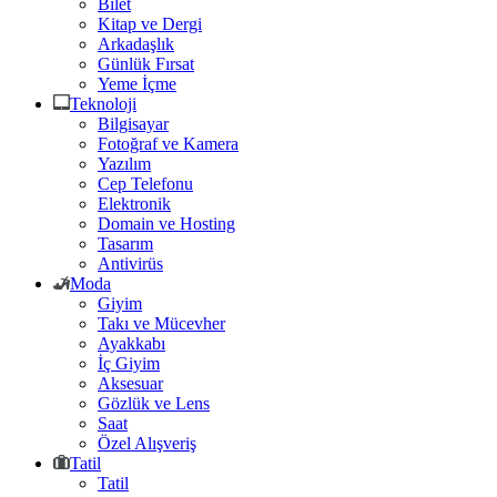
Bilet
Kitap ve Dergi
Arkadaşlık
Günlük Fırsat
Yeme İçme
Teknoloji
Bilgisayar
Fotoğraf ve Kamera
Yazılım
Cep Telefonu
Elektronik
Domain ve Hosting
Tasarım
Antivirüs
Moda
Giyim
Takı ve Mücevher
Ayakkabı
İç Giyim
Aksesuar
Gözlük ve Lens
Saat
Özel Alışveriş
Tatil
Tatil