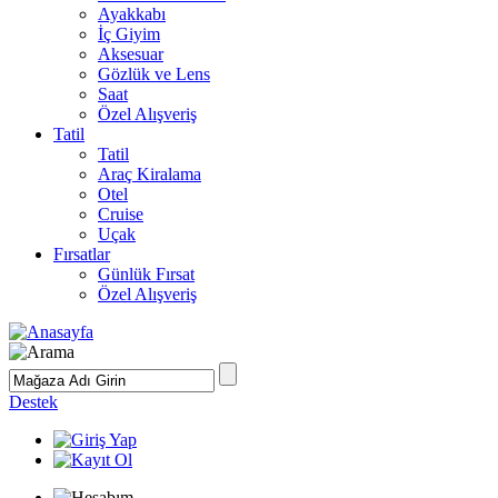
Ayakkabı
İç Giyim
Aksesuar
Gözlük ve Lens
Saat
Özel Alışveriş
Tatil
Tatil
Araç Kiralama
Otel
Cruise
Uçak
Fırsatlar
Günlük Fırsat
Özel Alışveriş
Destek