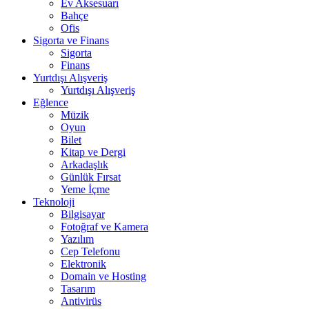
Ev Aksesuarı
Bahçe
Ofis
Sigorta ve Finans
Sigorta
Finans
Yurtdışı Alışveriş
Yurtdışı Alışveriş
Eğlence
Müzik
Oyun
Bilet
Kitap ve Dergi
Arkadaşlık
Günlük Fırsat
Yeme İçme
Teknoloji
Bilgisayar
Fotoğraf ve Kamera
Yazılım
Cep Telefonu
Elektronik
Domain ve Hosting
Tasarım
Antivirüs