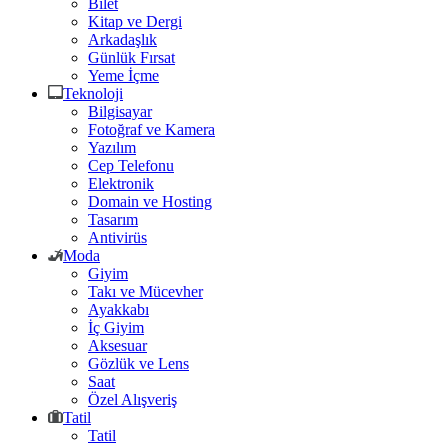
Bilet
Kitap ve Dergi
Arkadaşlık
Günlük Fırsat
Yeme İçme
Teknoloji
Bilgisayar
Fotoğraf ve Kamera
Yazılım
Cep Telefonu
Elektronik
Domain ve Hosting
Tasarım
Antivirüs
Moda
Giyim
Takı ve Mücevher
Ayakkabı
İç Giyim
Aksesuar
Gözlük ve Lens
Saat
Özel Alışveriş
Tatil
Tatil