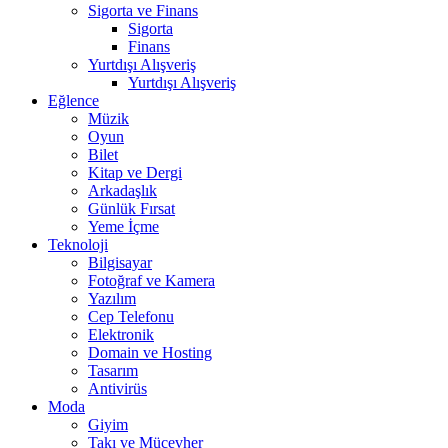
Sigorta ve Finans
Sigorta
Finans
Yurtdışı Alışveriş
Yurtdışı Alışveriş
Eğlence
Müzik
Oyun
Bilet
Kitap ve Dergi
Arkadaşlık
Günlük Fırsat
Yeme İçme
Teknoloji
Bilgisayar
Fotoğraf ve Kamera
Yazılım
Cep Telefonu
Elektronik
Domain ve Hosting
Tasarım
Antivirüs
Moda
Giyim
Takı ve Mücevher