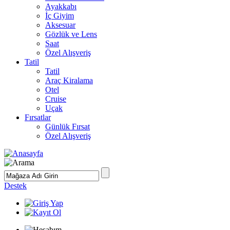
Ayakkabı
İç Giyim
Aksesuar
Gözlük ve Lens
Saat
Özel Alışveriş
Tatil
Tatil
Araç Kiralama
Otel
Cruise
Uçak
Fırsatlar
Günlük Fırsat
Özel Alışveriş
Destek