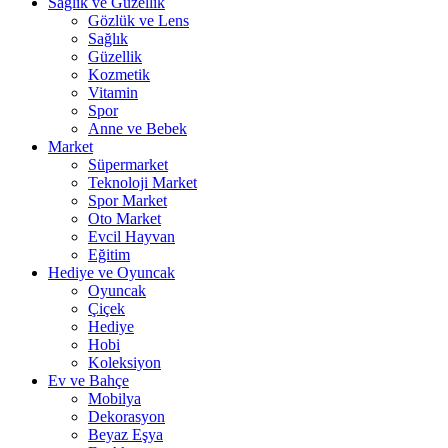
Sağlık ve Güzellik
Gözlük ve Lens
Sağlık
Güzellik
Kozmetik
Vitamin
Spor
Anne ve Bebek
Market
Süpermarket
Teknoloji Market
Spor Market
Oto Market
Evcil Hayvan
Eğitim
Hediye ve Oyuncak
Oyuncak
Çiçek
Hediye
Hobi
Koleksiyon
Ev ve Bahçe
Mobilya
Dekorasyon
Beyaz Eşya