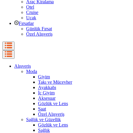
Araç Kiralama
Otel
Cruise
Uçak
Fırsatlar
Günlük Fırsat
Özel Alışveriş
Alışveriş
Moda
Giyim
Takı ve Mücevher
Ayakkabı
İç Giyim
Aksesuar
Gözlük ve Lens
Saat
Özel Alışveriş
Sağlık ve Güzellik
Gözlük ve Lens
Sağlık