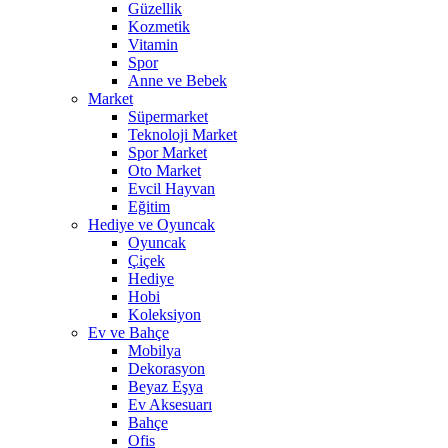
Güzellik
Kozmetik
Vitamin
Spor
Anne ve Bebek
Market
Süpermarket
Teknoloji Market
Spor Market
Oto Market
Evcil Hayvan
Eğitim
Hediye ve Oyuncak
Oyuncak
Çiçek
Hediye
Hobi
Koleksiyon
Ev ve Bahçe
Mobilya
Dekorasyon
Beyaz Eşya
Ev Aksesuarı
Bahçe
Ofis