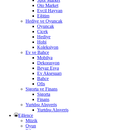
Spor Market
Oto Market
Evcil Hayvan
Eğitim
Hediye ve Oyuncak
Oyuncak
Çiçek
Hediye
Hobi
Koleksiyon
Ev ve Bahçe
Mobilya
Dekorasyon
Beyaz Eşya
Ev Aksesuarı
Bahçe
Ofis
Sigorta ve Finans
Sigorta
Finans
Yurtdışı Alışveriş
Yurtdışı Alışveriş
Eğlence
Müzik
Oyun