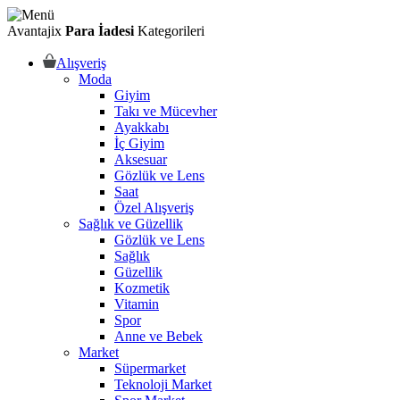
Avantajix
Para İadesi
Kategorileri
Alışveriş
Moda
Giyim
Takı ve Mücevher
Ayakkabı
İç Giyim
Aksesuar
Gözlük ve Lens
Saat
Özel Alışveriş
Sağlık ve Güzellik
Gözlük ve Lens
Sağlık
Güzellik
Kozmetik
Vitamin
Spor
Anne ve Bebek
Market
Süpermarket
Teknoloji Market