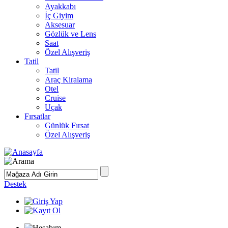
Ayakkabı
İç Giyim
Aksesuar
Gözlük ve Lens
Saat
Özel Alışveriş
Tatil
Tatil
Araç Kiralama
Otel
Cruise
Uçak
Fırsatlar
Günlük Fırsat
Özel Alışveriş
Destek