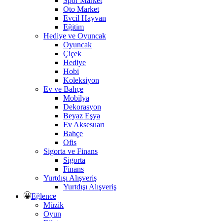
Spor Market
Oto Market
Evcil Hayvan
Eğitim
Hediye ve Oyuncak
Oyuncak
Çiçek
Hediye
Hobi
Koleksiyon
Ev ve Bahçe
Mobilya
Dekorasyon
Beyaz Eşya
Ev Aksesuarı
Bahçe
Ofis
Sigorta ve Finans
Sigorta
Finans
Yurtdışı Alışveriş
Yurtdışı Alışveriş
Eğlence
Müzik
Oyun