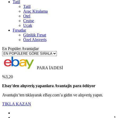
Tatil
Tatil
Araç Kiralama
Otel
Cruise
Uçak
Fırsatlar
Günlük Fırsat
Özel Alışveriş
En Popüler Avantajlar
PARA İADESİ
%3,20
Ebay'den alışveriş yapanlara Avantajix para ödüyor
Avantajix’ten tıklayarak eBay.com’a gidin ve alışveriş yapın.
TIKLA KAZAN
1