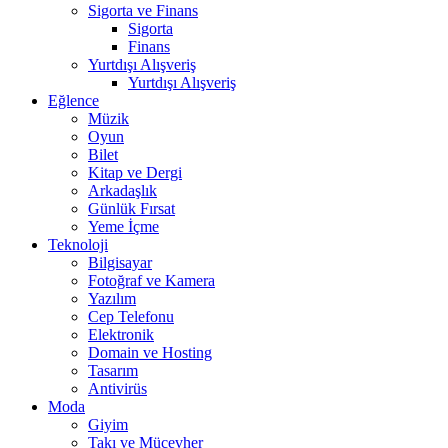
Sigorta ve Finans
Sigorta
Finans
Yurtdışı Alışveriş
Yurtdışı Alışveriş
Eğlence
Müzik
Oyun
Bilet
Kitap ve Dergi
Arkadaşlık
Günlük Fırsat
Yeme İçme
Teknoloji
Bilgisayar
Fotoğraf ve Kamera
Yazılım
Cep Telefonu
Elektronik
Domain ve Hosting
Tasarım
Antivirüs
Moda
Giyim
Takı ve Mücevher