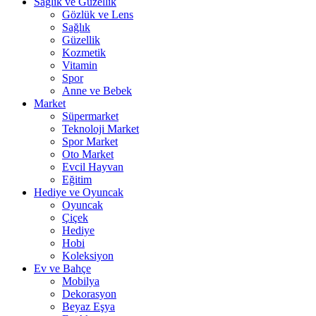
Sağlık ve Güzellik
Gözlük ve Lens
Sağlık
Güzellik
Kozmetik
Vitamin
Spor
Anne ve Bebek
Market
Süpermarket
Teknoloji Market
Spor Market
Oto Market
Evcil Hayvan
Eğitim
Hediye ve Oyuncak
Oyuncak
Çiçek
Hediye
Hobi
Koleksiyon
Ev ve Bahçe
Mobilya
Dekorasyon
Beyaz Eşya