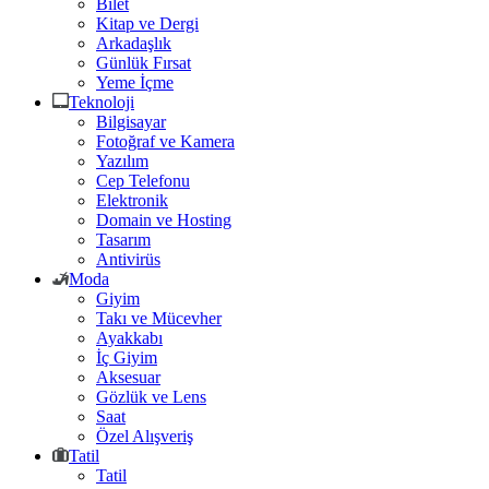
Bilet
Kitap ve Dergi
Arkadaşlık
Günlük Fırsat
Yeme İçme
Teknoloji
Bilgisayar
Fotoğraf ve Kamera
Yazılım
Cep Telefonu
Elektronik
Domain ve Hosting
Tasarım
Antivirüs
Moda
Giyim
Takı ve Mücevher
Ayakkabı
İç Giyim
Aksesuar
Gözlük ve Lens
Saat
Özel Alışveriş
Tatil
Tatil