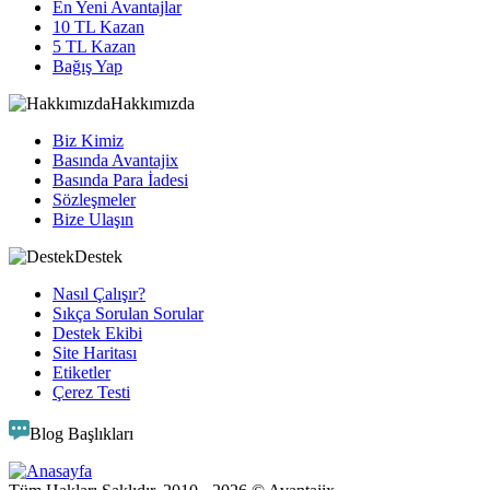
En Yeni Avantajlar
10 TL Kazan
5 TL Kazan
Bağış Yap
Hakkımızda
Biz Kimiz
Basında Avantajix
Basında Para İadesi
Sözleşmeler
Bize Ulaşın
Destek
Nasıl Çalışır?
Sıkça Sorulan Sorular
Destek Ekibi
Site Haritası
Etiketler
Çerez Testi
Blog Başlıkları