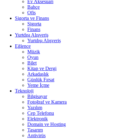
Ev Aksesuarı
Bahçe
Ofis
Sigorta ve Finans
Sigorta
Finans
Yurtdışı Alışveriş
Yurtdışı Alışveriş
Eğlence
Müzik
Oyun
Bilet
Kitap ve Dergi
Arkadaşlık
Günlük Fırsat
Yeme İçme
Teknoloji
Bilgisayar
Fotoğraf ve Kamera
Yazılım
Cep Telefonu
Elektronik
Domain ve Hosting
Tasarım
Antivirüs