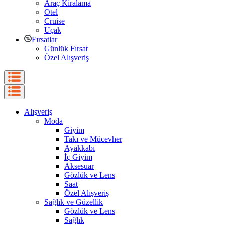
Araç Kiralama
Otel
Cruise
Uçak
Fırsatlar
Günlük Fırsat
Özel Alışveriş
Alışveriş
Moda
Giyim
Takı ve Mücevher
Ayakkabı
İç Giyim
Aksesuar
Gözlük ve Lens
Saat
Özel Alışveriş
Sağlık ve Güzellik
Gözlük ve Lens
Sağlık