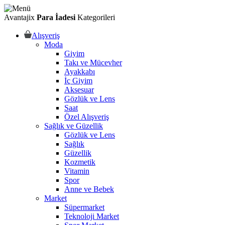
Avantajix
Para İadesi
Kategorileri
Alışveriş
Moda
Giyim
Takı ve Mücevher
Ayakkabı
İç Giyim
Aksesuar
Gözlük ve Lens
Saat
Özel Alışveriş
Sağlık ve Güzellik
Gözlük ve Lens
Sağlık
Güzellik
Kozmetik
Vitamin
Spor
Anne ve Bebek
Market
Süpermarket
Teknoloji Market