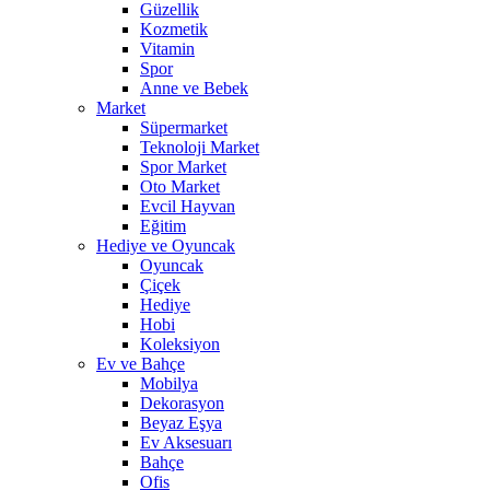
Güzellik
Kozmetik
Vitamin
Spor
Anne ve Bebek
Market
Süpermarket
Teknoloji Market
Spor Market
Oto Market
Evcil Hayvan
Eğitim
Hediye ve Oyuncak
Oyuncak
Çiçek
Hediye
Hobi
Koleksiyon
Ev ve Bahçe
Mobilya
Dekorasyon
Beyaz Eşya
Ev Aksesuarı
Bahçe
Ofis