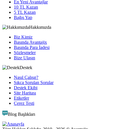
En Yeni Avantajlar
10 TL Kazan
5 TL Kazan
Bağış Yap
Hakkımızda
Biz Kimiz
Basında Avantajix
Basında Para İadesi
Sözleşmeler
Bize Ulaşın
Destek
Nasıl Çalışır?
Sıkça Sorulan Sorular
Destek Ekibi
Site Haritası
Etiketler
Çerez Testi
Blog Başlıkları