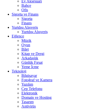
Ev Aksesuarı
Bahçe
Ofis
Sigorta ve Finans
Sigorta
Finans
Yurtdışı Alışveriş
Yurtdışı Alışveriş
Eğlence
Müzik
Oyun
Bilet
Kitap ve Dergi
Arkadaşlık
Günlük Fırsat
Yeme İçme
Teknoloji
Bilgisayar
Fotoğraf ve Kamera
Yazılım
Cep Telefonu
Elektronik
Domain ve Hosting
Tasarım
Antivirüs