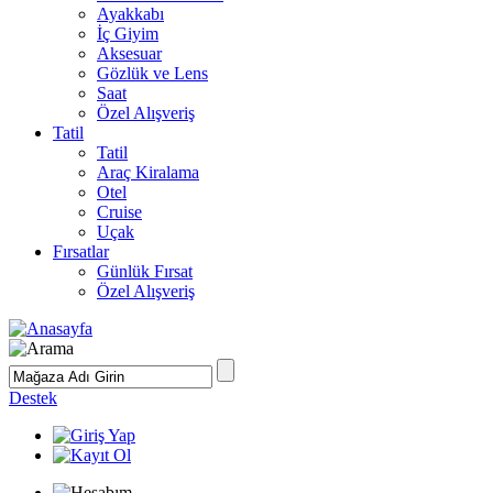
Ayakkabı
İç Giyim
Aksesuar
Gözlük ve Lens
Saat
Özel Alışveriş
Tatil
Tatil
Araç Kiralama
Otel
Cruise
Uçak
Fırsatlar
Günlük Fırsat
Özel Alışveriş
Destek