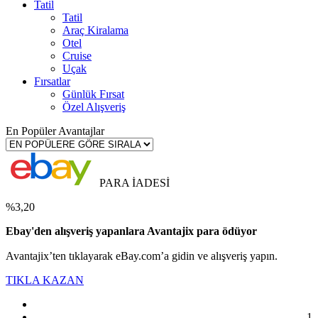
Tatil
Tatil
Araç Kiralama
Otel
Cruise
Uçak
Fırsatlar
Günlük Fırsat
Özel Alışveriş
En Popüler Avantajlar
PARA İADESİ
%3,20
Ebay'den alışveriş yapanlara Avantajix para ödüyor
Avantajix’ten tıklayarak eBay.com’a gidin ve alışveriş yapın.
TIKLA KAZAN
1