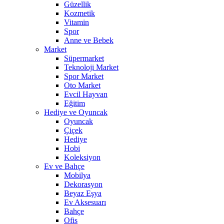
Güzellik
Kozmetik
Vitamin
Spor
Anne ve Bebek
Market
Süpermarket
Teknoloji Market
Spor Market
Oto Market
Evcil Hayvan
Eğitim
Hediye ve Oyuncak
Oyuncak
Çiçek
Hediye
Hobi
Koleksiyon
Ev ve Bahçe
Mobilya
Dekorasyon
Beyaz Eşya
Ev Aksesuarı
Bahçe
Ofis