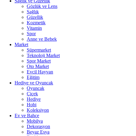
Sağlık ve Güzellik
Gözlük ve Lens
Sağlık
Güzellik
Kozmetik
Vitamin
Spor
Anne ve Bebek
Market
Süpermarket
Teknoloji Market
Spor Market
Oto Market
Evcil Hayvan
Eğitim
Hediye ve Oyuncak
Oyuncak
Çiçek
Hediye
Hobi
Koleksiyon
Ev ve Bahçe
Mobilya
Dekorasyon
Beyaz Eşya