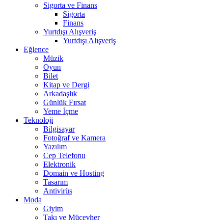
Sigorta ve Finans
Sigorta
Finans
Yurtdışı Alışveriş
Yurtdışı Alışveriş
Eğlence
Müzik
Oyun
Bilet
Kitap ve Dergi
Arkadaşlık
Günlük Fırsat
Yeme İçme
Teknoloji
Bilgisayar
Fotoğraf ve Kamera
Yazılım
Cep Telefonu
Elektronik
Domain ve Hosting
Tasarım
Antivirüs
Moda
Giyim
Takı ve Mücevher