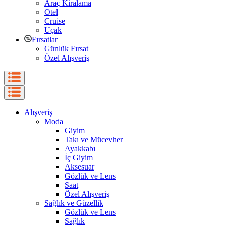
Araç Kiralama
Otel
Cruise
Uçak
Fırsatlar
Günlük Fırsat
Özel Alışveriş
Alışveriş
Moda
Giyim
Takı ve Mücevher
Ayakkabı
İç Giyim
Aksesuar
Gözlük ve Lens
Saat
Özel Alışveriş
Sağlık ve Güzellik
Gözlük ve Lens
Sağlık