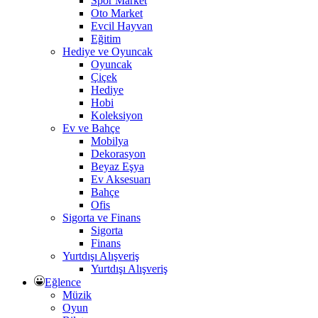
Spor Market
Oto Market
Evcil Hayvan
Eğitim
Hediye ve Oyuncak
Oyuncak
Çiçek
Hediye
Hobi
Koleksiyon
Ev ve Bahçe
Mobilya
Dekorasyon
Beyaz Eşya
Ev Aksesuarı
Bahçe
Ofis
Sigorta ve Finans
Sigorta
Finans
Yurtdışı Alışveriş
Yurtdışı Alışveriş
Eğlence
Müzik
Oyun