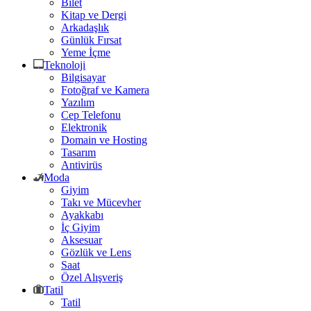
Bilet
Kitap ve Dergi
Arkadaşlık
Günlük Fırsat
Yeme İçme
Teknoloji
Bilgisayar
Fotoğraf ve Kamera
Yazılım
Cep Telefonu
Elektronik
Domain ve Hosting
Tasarım
Antivirüs
Moda
Giyim
Takı ve Mücevher
Ayakkabı
İç Giyim
Aksesuar
Gözlük ve Lens
Saat
Özel Alışveriş
Tatil
Tatil