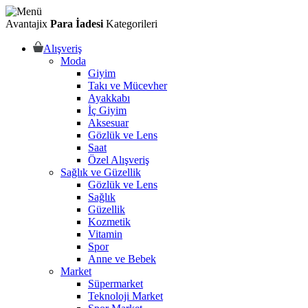
Avantajix
Para İadesi
Kategorileri
Alışveriş
Moda
Giyim
Takı ve Mücevher
Ayakkabı
İç Giyim
Aksesuar
Gözlük ve Lens
Saat
Özel Alışveriş
Sağlık ve Güzellik
Gözlük ve Lens
Sağlık
Güzellik
Kozmetik
Vitamin
Spor
Anne ve Bebek
Market
Süpermarket
Teknoloji Market