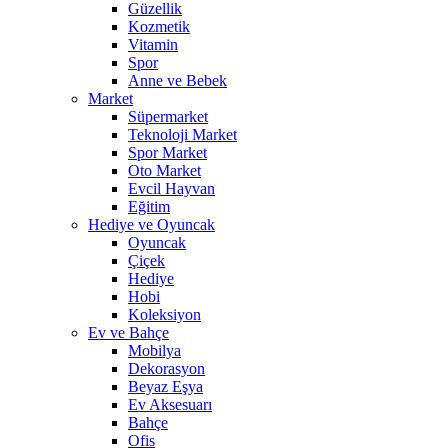
Güzellik
Kozmetik
Vitamin
Spor
Anne ve Bebek
Market
Süpermarket
Teknoloji Market
Spor Market
Oto Market
Evcil Hayvan
Eğitim
Hediye ve Oyuncak
Oyuncak
Çiçek
Hediye
Hobi
Koleksiyon
Ev ve Bahçe
Mobilya
Dekorasyon
Beyaz Eşya
Ev Aksesuarı
Bahçe
Ofis