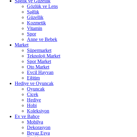
Sağlık ve Güzellik
Gözlük ve Lens
Sağlık
Güzellik
Kozmetik
Vitamin
Spor
Anne ve Bebek
Market
Süpermarket
Teknoloji Market
Spor Market
Oto Market
Evcil Hayvan
Eğitim
Hediye ve Oyuncak
Oyuncak
Çiçek
Hediye
Hobi
Koleksiyon
Ev ve Bahçe
Mobilya
Dekorasyon
Beyaz Eşya