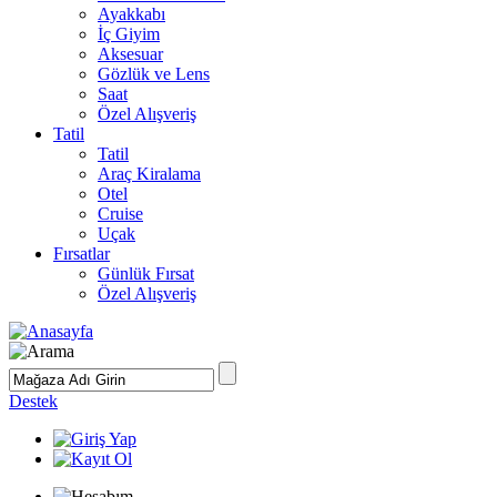
Ayakkabı
İç Giyim
Aksesuar
Gözlük ve Lens
Saat
Özel Alışveriş
Tatil
Tatil
Araç Kiralama
Otel
Cruise
Uçak
Fırsatlar
Günlük Fırsat
Özel Alışveriş
Destek