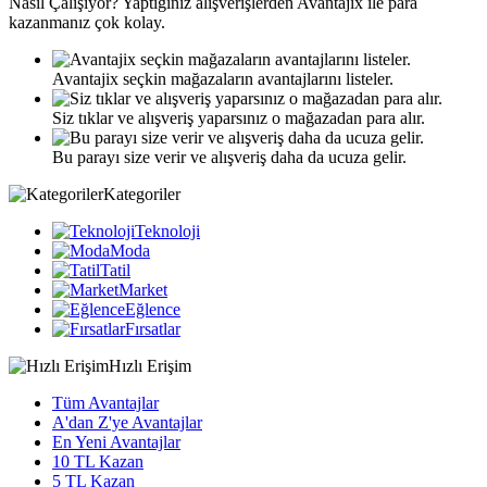
Nasıl
Çalışıyor?
Yaptığınız alışverişlerden Avantajix ile para
kazanmanız çok kolay.
Avantajix seçkin mağazaların avantajlarını listeler.
Siz tıklar ve alışveriş yaparsınız o mağazadan para alır.
Bu parayı size verir ve alışveriş daha da ucuza gelir.
Kategoriler
Teknoloji
Moda
Tatil
Market
Eğlence
Fırsatlar
Hızlı Erişim
Tüm Avantajlar
A'dan Z'ye Avantajlar
En Yeni Avantajlar
10 TL Kazan
5 TL Kazan