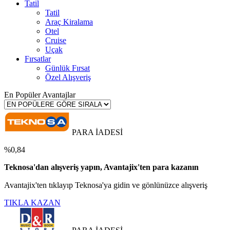
Tatil
Tatil
Araç Kiralama
Otel
Cruise
Uçak
Fırsatlar
Günlük Fırsat
Özel Alışveriş
En Popüler Avantajlar
PARA İADESİ
%0,84
Teknosa'dan alışveriş yapın, Avantajix'ten para kazanın
Avantajix'ten tıklayıp Teknosa'ya gidin ve gönlünüzce alışveriş
TIKLA KAZAN