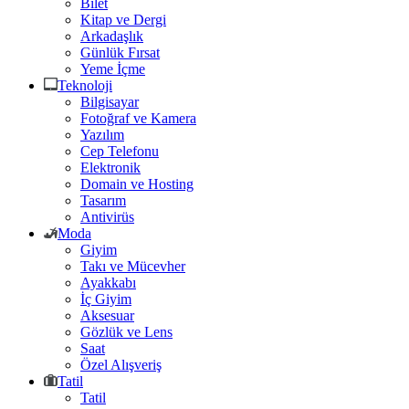
Bilet
Kitap ve Dergi
Arkadaşlık
Günlük Fırsat
Yeme İçme
Teknoloji
Bilgisayar
Fotoğraf ve Kamera
Yazılım
Cep Telefonu
Elektronik
Domain ve Hosting
Tasarım
Antivirüs
Moda
Giyim
Takı ve Mücevher
Ayakkabı
İç Giyim
Aksesuar
Gözlük ve Lens
Saat
Özel Alışveriş
Tatil
Tatil