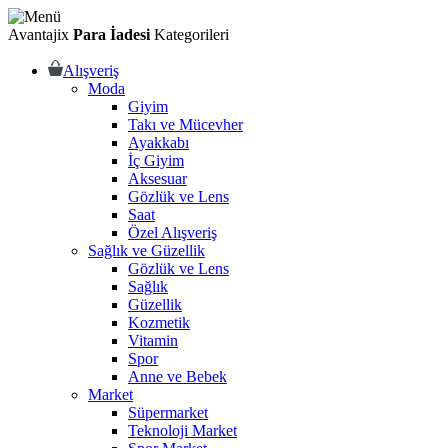
Avantajix
Para İadesi
Kategorileri
Alışveriş
Moda
Giyim
Takı ve Mücevher
Ayakkabı
İç Giyim
Aksesuar
Gözlük ve Lens
Saat
Özel Alışveriş
Sağlık ve Güzellik
Gözlük ve Lens
Sağlık
Güzellik
Kozmetik
Vitamin
Spor
Anne ve Bebek
Market
Süpermarket
Teknoloji Market