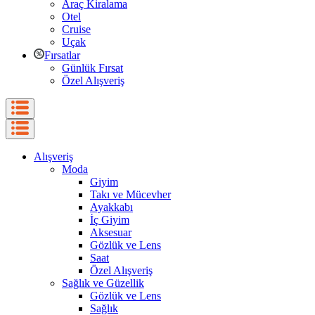
Araç Kiralama
Otel
Cruise
Uçak
Fırsatlar
Günlük Fırsat
Özel Alışveriş
Alışveriş
Moda
Giyim
Takı ve Mücevher
Ayakkabı
İç Giyim
Aksesuar
Gözlük ve Lens
Saat
Özel Alışveriş
Sağlık ve Güzellik
Gözlük ve Lens
Sağlık