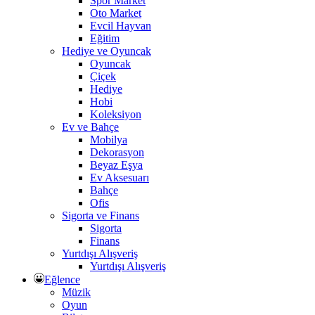
Spor Market
Oto Market
Evcil Hayvan
Eğitim
Hediye ve Oyuncak
Oyuncak
Çiçek
Hediye
Hobi
Koleksiyon
Ev ve Bahçe
Mobilya
Dekorasyon
Beyaz Eşya
Ev Aksesuarı
Bahçe
Ofis
Sigorta ve Finans
Sigorta
Finans
Yurtdışı Alışveriş
Yurtdışı Alışveriş
Eğlence
Müzik
Oyun