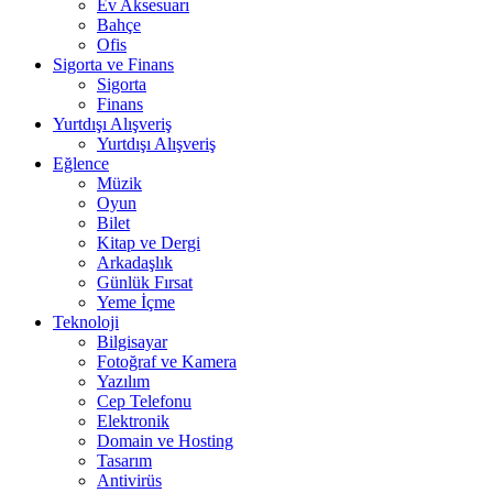
Ev Aksesuarı
Bahçe
Ofis
Sigorta ve Finans
Sigorta
Finans
Yurtdışı Alışveriş
Yurtdışı Alışveriş
Eğlence
Müzik
Oyun
Bilet
Kitap ve Dergi
Arkadaşlık
Günlük Fırsat
Yeme İçme
Teknoloji
Bilgisayar
Fotoğraf ve Kamera
Yazılım
Cep Telefonu
Elektronik
Domain ve Hosting
Tasarım
Antivirüs