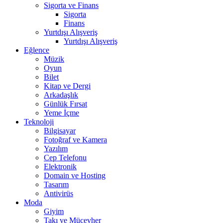
Sigorta ve Finans
Sigorta
Finans
Yurtdışı Alışveriş
Yurtdışı Alışveriş
Eğlence
Müzik
Oyun
Bilet
Kitap ve Dergi
Arkadaşlık
Günlük Fırsat
Yeme İçme
Teknoloji
Bilgisayar
Fotoğraf ve Kamera
Yazılım
Cep Telefonu
Elektronik
Domain ve Hosting
Tasarım
Antivirüs
Moda
Giyim
Takı ve Mücevher