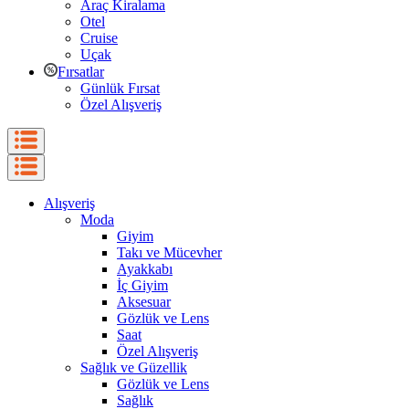
Araç Kiralama
Otel
Cruise
Uçak
Fırsatlar
Günlük Fırsat
Özel Alışveriş
Alışveriş
Moda
Giyim
Takı ve Mücevher
Ayakkabı
İç Giyim
Aksesuar
Gözlük ve Lens
Saat
Özel Alışveriş
Sağlık ve Güzellik
Gözlük ve Lens
Sağlık