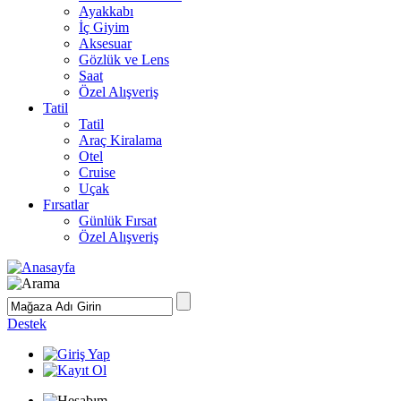
Ayakkabı
İç Giyim
Aksesuar
Gözlük ve Lens
Saat
Özel Alışveriş
Tatil
Tatil
Araç Kiralama
Otel
Cruise
Uçak
Fırsatlar
Günlük Fırsat
Özel Alışveriş
Destek