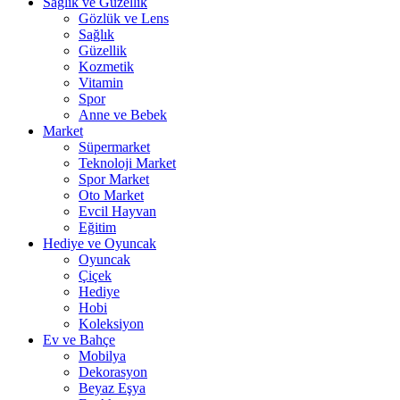
Sağlık ve Güzellik
Gözlük ve Lens
Sağlık
Güzellik
Kozmetik
Vitamin
Spor
Anne ve Bebek
Market
Süpermarket
Teknoloji Market
Spor Market
Oto Market
Evcil Hayvan
Eğitim
Hediye ve Oyuncak
Oyuncak
Çiçek
Hediye
Hobi
Koleksiyon
Ev ve Bahçe
Mobilya
Dekorasyon
Beyaz Eşya