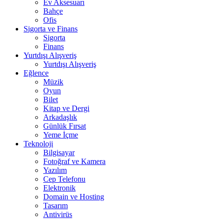
Ev Aksesuarı
Bahçe
Ofis
Sigorta ve Finans
Sigorta
Finans
Yurtdışı Alışveriş
Yurtdışı Alışveriş
Eğlence
Müzik
Oyun
Bilet
Kitap ve Dergi
Arkadaşlık
Günlük Fırsat
Yeme İçme
Teknoloji
Bilgisayar
Fotoğraf ve Kamera
Yazılım
Cep Telefonu
Elektronik
Domain ve Hosting
Tasarım
Antivirüs