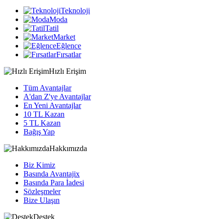
Teknoloji
Moda
Tatil
Market
Eğlence
Fırsatlar
Hızlı Erişim
Tüm Avantajlar
A'dan Z'ye Avantajlar
En Yeni Avantajlar
10 TL Kazan
5 TL Kazan
Bağış Yap
Hakkımızda
Biz Kimiz
Basında Avantajix
Basında Para İadesi
Sözleşmeler
Bize Ulaşın
Destek