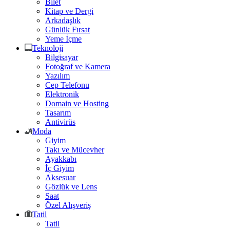
Bilet
Kitap ve Dergi
Arkadaşlık
Günlük Fırsat
Yeme İçme
Teknoloji
Bilgisayar
Fotoğraf ve Kamera
Yazılım
Cep Telefonu
Elektronik
Domain ve Hosting
Tasarım
Antivirüs
Moda
Giyim
Takı ve Mücevher
Ayakkabı
İç Giyim
Aksesuar
Gözlük ve Lens
Saat
Özel Alışveriş
Tatil
Tatil