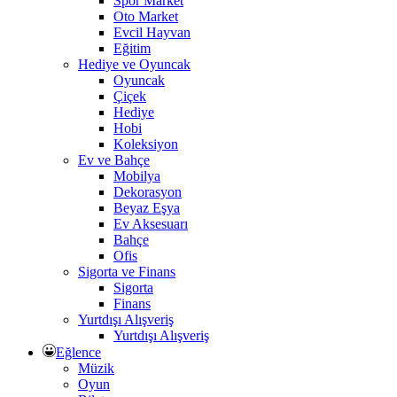
Spor Market
Oto Market
Evcil Hayvan
Eğitim
Hediye ve Oyuncak
Oyuncak
Çiçek
Hediye
Hobi
Koleksiyon
Ev ve Bahçe
Mobilya
Dekorasyon
Beyaz Eşya
Ev Aksesuarı
Bahçe
Ofis
Sigorta ve Finans
Sigorta
Finans
Yurtdışı Alışveriş
Yurtdışı Alışveriş
Eğlence
Müzik
Oyun