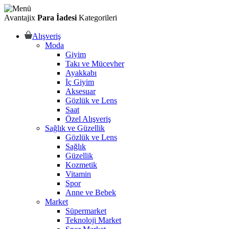
Avantajix
Para İadesi
Kategorileri
Alışveriş
Moda
Giyim
Takı ve Mücevher
Ayakkabı
İç Giyim
Aksesuar
Gözlük ve Lens
Saat
Özel Alışveriş
Sağlık ve Güzellik
Gözlük ve Lens
Sağlık
Güzellik
Kozmetik
Vitamin
Spor
Anne ve Bebek
Market
Süpermarket
Teknoloji Market