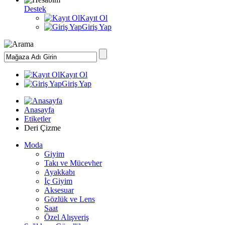
Destek
Kayıt Ol
Giriş Yap
Kayıt Ol
Giriş Yap
Anasayfa
Etiketler
Deri Çizme
Moda
Giyim
Takı ve Mücevher
Ayakkabı
İç Giyim
Aksesuar
Gözlük ve Lens
Saat
Özel Alışveriş