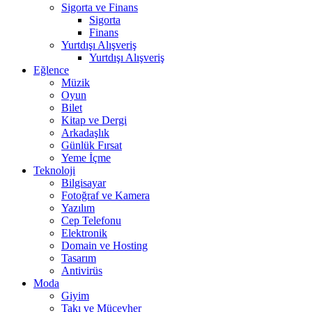
Sigorta ve Finans
Sigorta
Finans
Yurtdışı Alışveriş
Yurtdışı Alışveriş
Eğlence
Müzik
Oyun
Bilet
Kitap ve Dergi
Arkadaşlık
Günlük Fırsat
Yeme İçme
Teknoloji
Bilgisayar
Fotoğraf ve Kamera
Yazılım
Cep Telefonu
Elektronik
Domain ve Hosting
Tasarım
Antivirüs
Moda
Giyim
Takı ve Mücevher