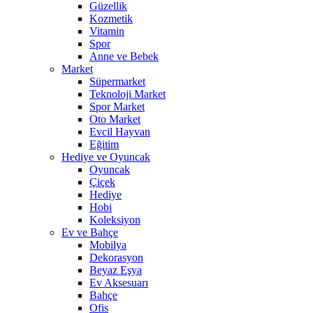
Güzellik
Kozmetik
Vitamin
Spor
Anne ve Bebek
Market
Süpermarket
Teknoloji Market
Spor Market
Oto Market
Evcil Hayvan
Eğitim
Hediye ve Oyuncak
Oyuncak
Çiçek
Hediye
Hobi
Koleksiyon
Ev ve Bahçe
Mobilya
Dekorasyon
Beyaz Eşya
Ev Aksesuarı
Bahçe
Ofis