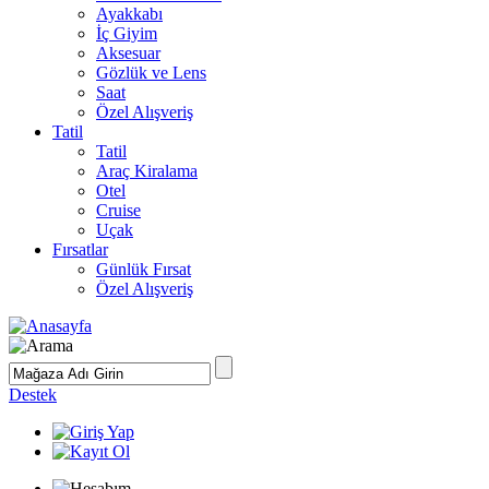
Ayakkabı
İç Giyim
Aksesuar
Gözlük ve Lens
Saat
Özel Alışveriş
Tatil
Tatil
Araç Kiralama
Otel
Cruise
Uçak
Fırsatlar
Günlük Fırsat
Özel Alışveriş
Destek