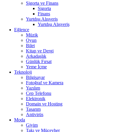
Sigorta ve Finans
Sigorta
Finans
Yurtdışı Alışveriş
Yurtdışı Alışveriş
Eğlence
Müzik
Oyun
Bilet
Kitap ve Dergi
Arkadaşlık
Günlük Fırsat
Yeme İçme
Teknoloji
Bilgisayar
Fotoğraf ve Kamera
Yazılım
Cep Telefonu
Elektronik
Domain ve Hosting
Tasarım
Antivirüs
Moda
Giyim
Takı ve Mücevher