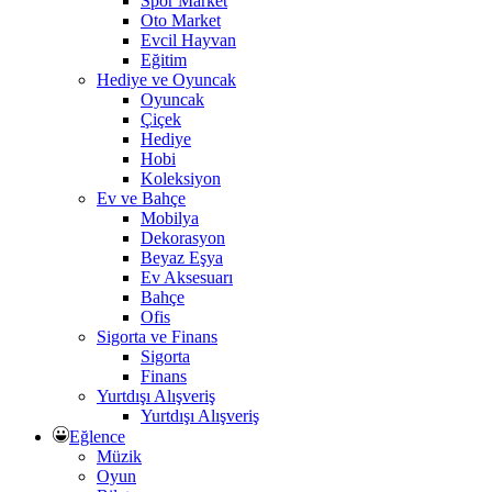
Spor Market
Oto Market
Evcil Hayvan
Eğitim
Hediye ve Oyuncak
Oyuncak
Çiçek
Hediye
Hobi
Koleksiyon
Ev ve Bahçe
Mobilya
Dekorasyon
Beyaz Eşya
Ev Aksesuarı
Bahçe
Ofis
Sigorta ve Finans
Sigorta
Finans
Yurtdışı Alışveriş
Yurtdışı Alışveriş
Eğlence
Müzik
Oyun