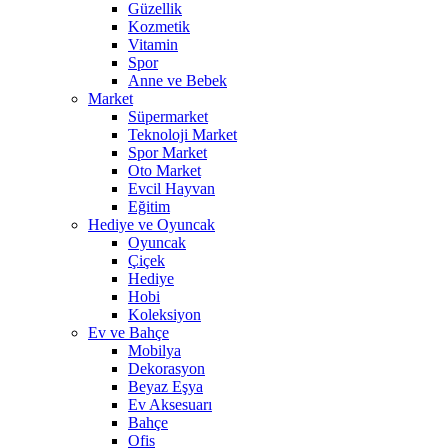
Güzellik
Kozmetik
Vitamin
Spor
Anne ve Bebek
Market
Süpermarket
Teknoloji Market
Spor Market
Oto Market
Evcil Hayvan
Eğitim
Hediye ve Oyuncak
Oyuncak
Çiçek
Hediye
Hobi
Koleksiyon
Ev ve Bahçe
Mobilya
Dekorasyon
Beyaz Eşya
Ev Aksesuarı
Bahçe
Ofis