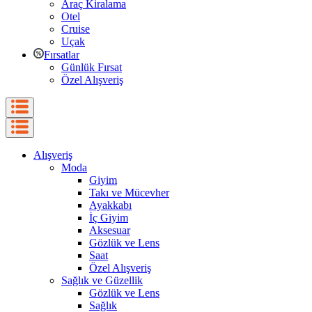
Araç Kiralama
Otel
Cruise
Uçak
Fırsatlar
Günlük Fırsat
Özel Alışveriş
Alışveriş
Moda
Giyim
Takı ve Mücevher
Ayakkabı
İç Giyim
Aksesuar
Gözlük ve Lens
Saat
Özel Alışveriş
Sağlık ve Güzellik
Gözlük ve Lens
Sağlık