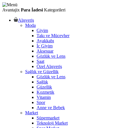
Avantajix
Para İadesi
Kategorileri
Alışveriş
Moda
Giyim
Takı ve Mücevher
Ayakkabı
İç Giyim
Aksesuar
Gözlük ve Lens
Saat
Özel Alışveriş
Sağlık ve Güzellik
Gözlük ve Lens
Sağlık
Güzellik
Kozmetik
Vitamin
Spor
Anne ve Bebek
Market
Süpermarket
Teknoloji Market