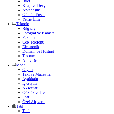
Bilet
Kitap ve Dergi
Arkadaşlık
Günlük Fırsat
Yeme İçme
Teknoloji
Bilgisayar
Fotoğraf ve Kamera
Yazılım
Cep Telefonu
Elektronik
Domain ve Hosting
Tasarım
Antivirüs
Moda
Giyim
Takı ve Mücevher
Ayakkabı
İç Giyim
Aksesuar
Gözlük ve Lens
Saat
Özel Alışveriş
Tatil
Tatil