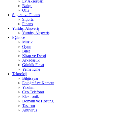
Ev Aksesuarı
Bahçe
Ofis
Sigorta ve Finans
Sigorta
Finans
Yurtdışı Alışveriş
Yurtdışı Alışveriş
Eğlence
Müzik
Oyun
Bilet
Kitap ve Dergi
Arkadaşlık
Günlük Fırsat
Yeme İçme
Teknoloji
Bilgisayar
Fotoğraf ve Kamera
Yazılım
Cep Telefonu
Elektronik
Domain ve Hosting
Tasarım
Antivirüs