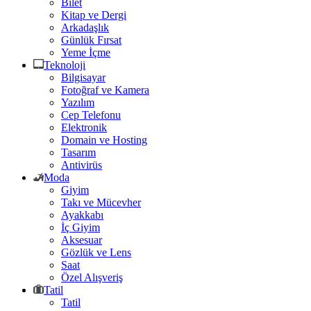
Bilet
Kitap ve Dergi
Arkadaşlık
Günlük Fırsat
Yeme İçme
Teknoloji
Bilgisayar
Fotoğraf ve Kamera
Yazılım
Cep Telefonu
Elektronik
Domain ve Hosting
Tasarım
Antivirüs
Moda
Giyim
Takı ve Mücevher
Ayakkabı
İç Giyim
Aksesuar
Gözlük ve Lens
Saat
Özel Alışveriş
Tatil
Tatil