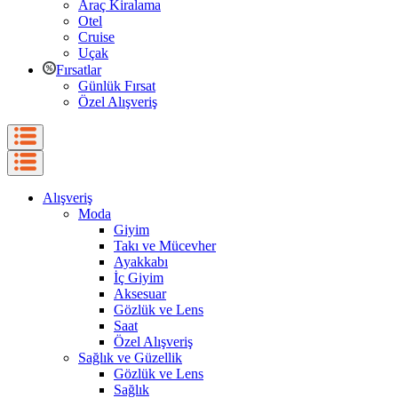
Araç Kiralama
Otel
Cruise
Uçak
Fırsatlar
Günlük Fırsat
Özel Alışveriş
Alışveriş
Moda
Giyim
Takı ve Mücevher
Ayakkabı
İç Giyim
Aksesuar
Gözlük ve Lens
Saat
Özel Alışveriş
Sağlık ve Güzellik
Gözlük ve Lens
Sağlık