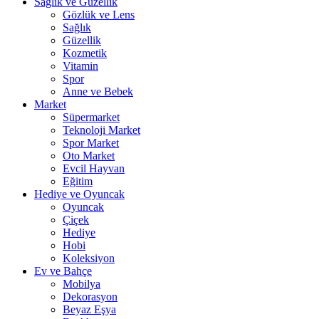
Sağlık ve Güzellik
Gözlük ve Lens
Sağlık
Güzellik
Kozmetik
Vitamin
Spor
Anne ve Bebek
Market
Süpermarket
Teknoloji Market
Spor Market
Oto Market
Evcil Hayvan
Eğitim
Hediye ve Oyuncak
Oyuncak
Çiçek
Hediye
Hobi
Koleksiyon
Ev ve Bahçe
Mobilya
Dekorasyon
Beyaz Eşya