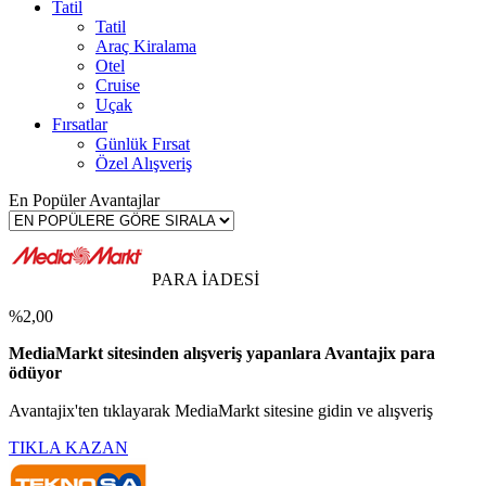
Tatil
Tatil
Araç Kiralama
Otel
Cruise
Uçak
Fırsatlar
Günlük Fırsat
Özel Alışveriş
En Popüler Avantajlar
PARA İADESİ
%2,00
MediaMarkt sitesinden alışveriş yapanlara Avantajix para
ödüyor
Avantajix'ten tıklayarak MediaMarkt sitesine gidin ve alışveriş
TIKLA KAZAN