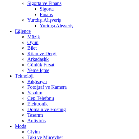
Sigorta ve Finans
Sigorta
Finans
Yurtdışı Alışveriş
Yurtdışı Alışveriş
Eğlence
Müzik
Oyun
Bilet
Kitap ve Dergi
Arkadaşlık
Günlük Fırsat
Yeme İçme
Teknoloji
Bilgisayar
Fotoğraf ve Kamera
Yazılım
Cep Telefonu
Elektronik
Domain ve Hosting
Tasarım
Antivirüs
Moda
Giyim
Takı ve Mücevher