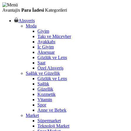
Avantajix
Para İadesi
Kategorileri
Alışveriş
Moda
Giyim
Takı ve Mücevher
Ayakkabı
İç Giyim
Aksesuar
Gözlük ve Lens
Saat
Özel Alışveriş
Sağlık ve Güzellik
Gözlük ve Lens
Sağlık
Güzellik
Kozmetik
Vitamin
Spor
Anne ve Bebek
Market
Süpermarket
Teknoloji Market