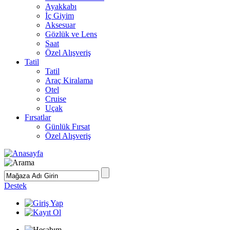
Ayakkabı
İç Giyim
Aksesuar
Gözlük ve Lens
Saat
Özel Alışveriş
Tatil
Tatil
Araç Kiralama
Otel
Cruise
Uçak
Fırsatlar
Günlük Fırsat
Özel Alışveriş
Destek