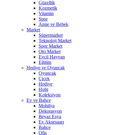
Güzellik
Kozmetik
Vitamin
Spor
Anne ve Bebek
Market
Süpermarket
Teknoloji Market
Spor Market
Oto Market
Evcil Hayvan
Eğitim
Hediye ve Oyuncak
Oyuncak
Çiçek
Hediye
Hobi
Koleksiyon
Ev ve Bahçe
Mobilya
Dekorasyon
Beyaz Eşya
Ev Aksesuarı
Bahçe
Ofis