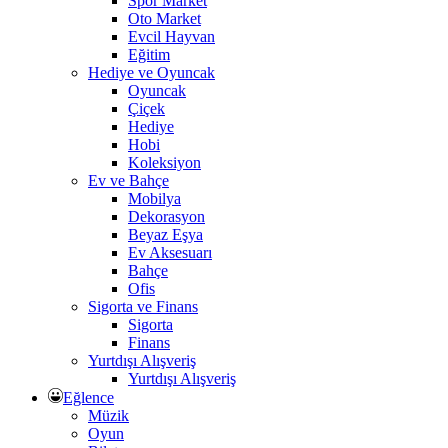
Spor Market
Oto Market
Evcil Hayvan
Eğitim
Hediye ve Oyuncak
Oyuncak
Çiçek
Hediye
Hobi
Koleksiyon
Ev ve Bahçe
Mobilya
Dekorasyon
Beyaz Eşya
Ev Aksesuarı
Bahçe
Ofis
Sigorta ve Finans
Sigorta
Finans
Yurtdışı Alışveriş
Yurtdışı Alışveriş
Eğlence
Müzik
Oyun