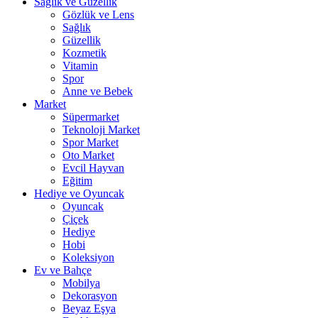
Sağlık ve Güzellik
Gözlük ve Lens
Sağlık
Güzellik
Kozmetik
Vitamin
Spor
Anne ve Bebek
Market
Süpermarket
Teknoloji Market
Spor Market
Oto Market
Evcil Hayvan
Eğitim
Hediye ve Oyuncak
Oyuncak
Çiçek
Hediye
Hobi
Koleksiyon
Ev ve Bahçe
Mobilya
Dekorasyon
Beyaz Eşya