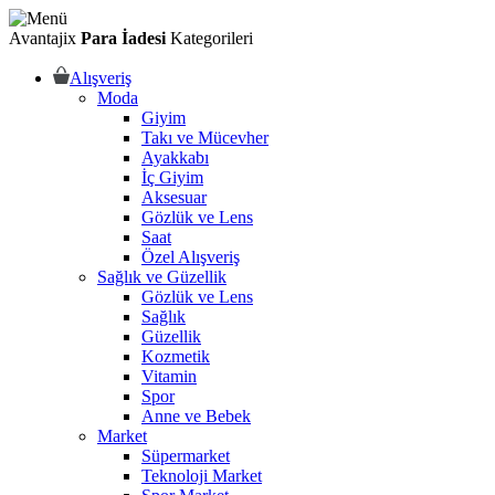
Avantajix
Para İadesi
Kategorileri
Alışveriş
Moda
Giyim
Takı ve Mücevher
Ayakkabı
İç Giyim
Aksesuar
Gözlük ve Lens
Saat
Özel Alışveriş
Sağlık ve Güzellik
Gözlük ve Lens
Sağlık
Güzellik
Kozmetik
Vitamin
Spor
Anne ve Bebek
Market
Süpermarket
Teknoloji Market