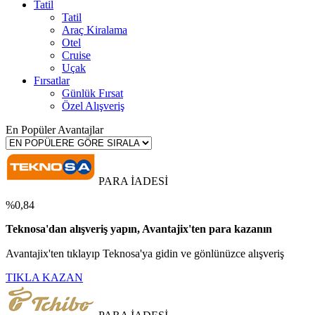
Tatil
Tatil
Araç Kiralama
Otel
Cruise
Uçak
Fırsatlar
Günlük Fırsat
Özel Alışveriş
En Popüler Avantajlar
PARA İADESİ
%0,84
Teknosa'dan alışveriş yapın, Avantajix'ten para kazanın
Avantajix'ten tıklayıp Teknosa'ya gidin ve gönlünüzce alışveriş
TIKLA KAZAN