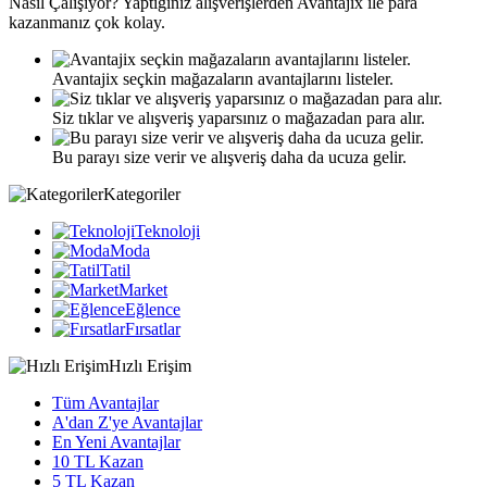
Nasıl
Çalışıyor?
Yaptığınız alışverişlerden Avantajix ile para
kazanmanız çok kolay.
Avantajix seçkin mağazaların avantajlarını listeler.
Siz tıklar ve alışveriş yaparsınız o mağazadan para alır.
Bu parayı size verir ve alışveriş daha da ucuza gelir.
Kategoriler
Teknoloji
Moda
Tatil
Market
Eğlence
Fırsatlar
Hızlı Erişim
Tüm Avantajlar
A'dan Z'ye Avantajlar
En Yeni Avantajlar
10 TL Kazan
5 TL Kazan