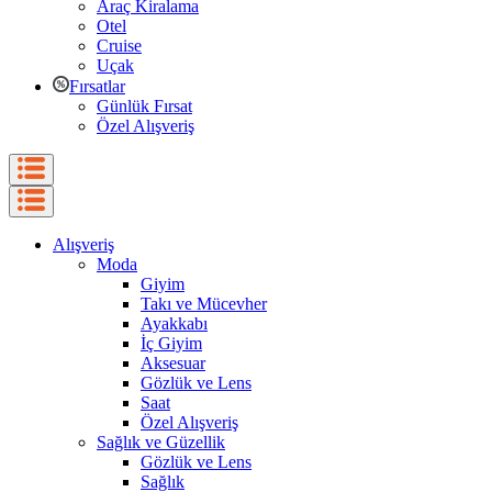
Araç Kiralama
Otel
Cruise
Uçak
Fırsatlar
Günlük Fırsat
Özel Alışveriş
Alışveriş
Moda
Giyim
Takı ve Mücevher
Ayakkabı
İç Giyim
Aksesuar
Gözlük ve Lens
Saat
Özel Alışveriş
Sağlık ve Güzellik
Gözlük ve Lens
Sağlık