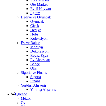
Spor Market
Oto Market
Evcil Hayvan
Eğitim
Hediye ve Oyuncak
Oyuncak
Çiçek
Hediye
Hobi
Koleksiyon
Ev ve Bahçe
Mobilya
Dekorasyon
Beyaz Eşya
Ev Aksesuarı
Bahçe
Ofis
Sigorta ve Finans
Sigorta
Finans
Yurtdışı Alışveriş
Yurtdışı Alışveriş
Eğlence
Müzik
Oyun