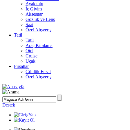
Ayakkabı
İç Giyim
Aksesuar
Gözlük ve Lens
Saat
Özel Alışveriş
Tatil
Tatil
Araç Kiralama
Otel
Cruise
Uçak
Fırsatlar
Günlük Fırsat
Özel Alışveriş
Destek