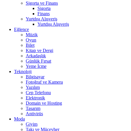
Sigorta ve Finans
Sigorta
Finans
Yurtdışı Alışveriş
Yurtdışı Alışveriş
Eğlence
Müzik
Oyun
Bilet
Kitap ve Dergi
Arkadaşlık
Günlük Fırsat
Yeme İçme
Teknoloji
Bilgisayar
Fotoğraf ve Kamera
Yazılım
Cep Telefonu
Elektronik
Domain ve Hosting
Tasarım
Antivirüs
Moda
Giyim
Takı ve Mücevher