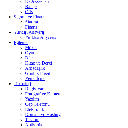
Ev Aksesuarı
Bahçe
Ofis
Sigorta ve Finans
Sigorta
Finans
Yurtdışı Alışveriş
Yurtdışı Alışveriş
Eğlence
Müzik
Oyun
Bilet
Kitap ve Dergi
Arkadaşlık
Günlük Fırsat
Yeme İçme
Teknoloji
Bilgisayar
Fotoğraf ve Kamera
Yazılım
Cep Telefonu
Elektronik
Domain ve Hosting
Tasarım
Antivirüs