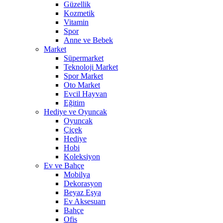
Güzellik
Kozmetik
Vitamin
Spor
Anne ve Bebek
Market
Süpermarket
Teknoloji Market
Spor Market
Oto Market
Evcil Hayvan
Eğitim
Hediye ve Oyuncak
Oyuncak
Çiçek
Hediye
Hobi
Koleksiyon
Ev ve Bahçe
Mobilya
Dekorasyon
Beyaz Eşya
Ev Aksesuarı
Bahçe
Ofis