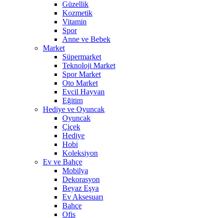
Güzellik
Kozmetik
Vitamin
Spor
Anne ve Bebek
Market
Süpermarket
Teknoloji Market
Spor Market
Oto Market
Evcil Hayvan
Eğitim
Hediye ve Oyuncak
Oyuncak
Çiçek
Hediye
Hobi
Koleksiyon
Ev ve Bahçe
Mobilya
Dekorasyon
Beyaz Eşya
Ev Aksesuarı
Bahçe
Ofis