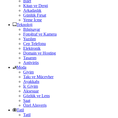
Bilet
Kitap ve Dergi
Arkadaşlık
Günlük Fırsat
Yeme İçme
Teknoloji
Bilgisayar
Fotoğraf ve Kamera
Yazılım
Cep Telefonu
Elektronik
Domain ve Hosting
Tasarım
Antivirüs
Moda
Giyim
Takı ve Mücevher
Ayakkabı
İç Giyim
Aksesuar
Gözlük ve Lens
Saat
Özel Alışveriş
Tatil
Tatil