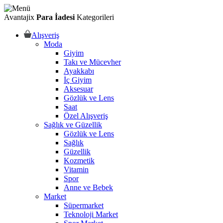
Avantajix
Para İadesi
Kategorileri
Alışveriş
Moda
Giyim
Takı ve Mücevher
Ayakkabı
İç Giyim
Aksesuar
Gözlük ve Lens
Saat
Özel Alışveriş
Sağlık ve Güzellik
Gözlük ve Lens
Sağlık
Güzellik
Kozmetik
Vitamin
Spor
Anne ve Bebek
Market
Süpermarket
Teknoloji Market