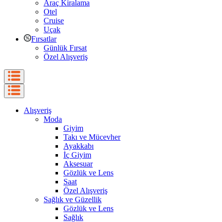
Araç Kiralama
Otel
Cruise
Uçak
Fırsatlar
Günlük Fırsat
Özel Alışveriş
Alışveriş
Moda
Giyim
Takı ve Mücevher
Ayakkabı
İç Giyim
Aksesuar
Gözlük ve Lens
Saat
Özel Alışveriş
Sağlık ve Güzellik
Gözlük ve Lens
Sağlık