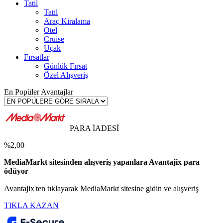
Tatil
Tatil
Araç Kiralama
Otel
Cruise
Uçak
Fırsatlar
Günlük Fırsat
Özel Alışveriş
En Popüler Avantajlar
PARA İADESİ
%2,00
MediaMarkt sitesinden alışveriş yapanlara Avantajix para
ödüyor
Avantajix'ten tıklayarak MediaMarkt sitesine gidin ve alışveriş
TIKLA KAZAN