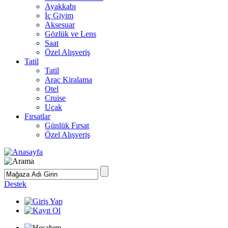
Ayakkabı
İç Giyim
Aksesuar
Gözlük ve Lens
Saat
Özel Alışveriş
Tatil
Tatil
Araç Kiralama
Otel
Cruise
Uçak
Fırsatlar
Günlük Fırsat
Özel Alışveriş
Destek