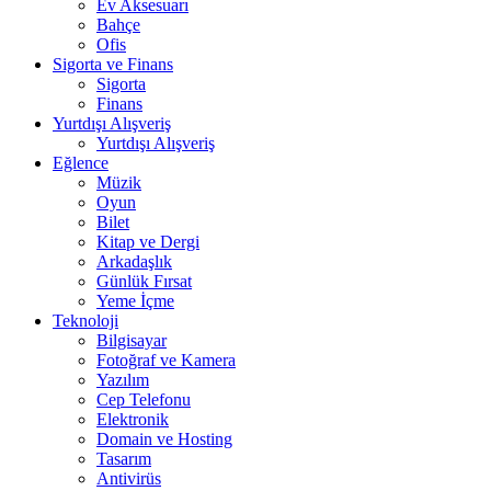
Ev Aksesuarı
Bahçe
Ofis
Sigorta ve Finans
Sigorta
Finans
Yurtdışı Alışveriş
Yurtdışı Alışveriş
Eğlence
Müzik
Oyun
Bilet
Kitap ve Dergi
Arkadaşlık
Günlük Fırsat
Yeme İçme
Teknoloji
Bilgisayar
Fotoğraf ve Kamera
Yazılım
Cep Telefonu
Elektronik
Domain ve Hosting
Tasarım
Antivirüs