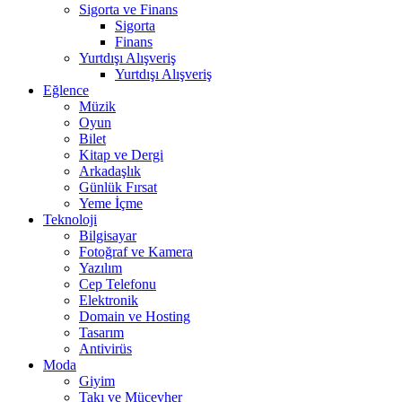
Sigorta ve Finans
Sigorta
Finans
Yurtdışı Alışveriş
Yurtdışı Alışveriş
Eğlence
Müzik
Oyun
Bilet
Kitap ve Dergi
Arkadaşlık
Günlük Fırsat
Yeme İçme
Teknoloji
Bilgisayar
Fotoğraf ve Kamera
Yazılım
Cep Telefonu
Elektronik
Domain ve Hosting
Tasarım
Antivirüs
Moda
Giyim
Takı ve Mücevher