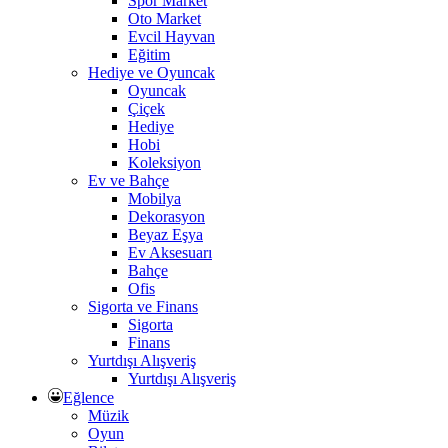
Spor Market
Oto Market
Evcil Hayvan
Eğitim
Hediye ve Oyuncak
Oyuncak
Çiçek
Hediye
Hobi
Koleksiyon
Ev ve Bahçe
Mobilya
Dekorasyon
Beyaz Eşya
Ev Aksesuarı
Bahçe
Ofis
Sigorta ve Finans
Sigorta
Finans
Yurtdışı Alışveriş
Yurtdışı Alışveriş
Eğlence
Müzik
Oyun