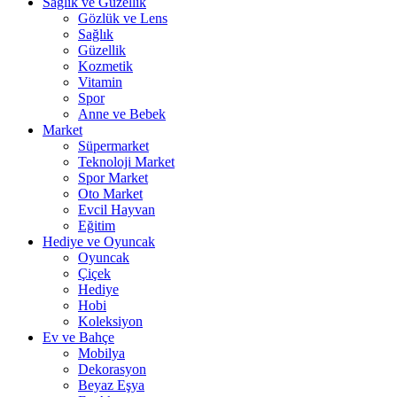
Sağlık ve Güzellik
Gözlük ve Lens
Sağlık
Güzellik
Kozmetik
Vitamin
Spor
Anne ve Bebek
Market
Süpermarket
Teknoloji Market
Spor Market
Oto Market
Evcil Hayvan
Eğitim
Hediye ve Oyuncak
Oyuncak
Çiçek
Hediye
Hobi
Koleksiyon
Ev ve Bahçe
Mobilya
Dekorasyon
Beyaz Eşya