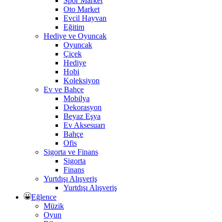
Spor Market
Oto Market
Evcil Hayvan
Eğitim
Hediye ve Oyuncak
Oyuncak
Çiçek
Hediye
Hobi
Koleksiyon
Ev ve Bahçe
Mobilya
Dekorasyon
Beyaz Eşya
Ev Aksesuarı
Bahçe
Ofis
Sigorta ve Finans
Sigorta
Finans
Yurtdışı Alışveriş
Yurtdışı Alışveriş
Eğlence
Müzik
Oyun