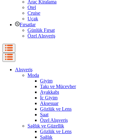
Araç Kiralama
Otel
Cruise
Uçak
Fırsatlar
Günlük Fırsat
Özel Alışveriş
Alışveriş
Moda
Giyim
Takı ve Mücevher
Ayakkabı
İç Giyim
Aksesuar
Gözlük ve Lens
Saat
Özel Alışveriş
Sağlık ve Güzellik
Gözlük ve Lens
Sağlık