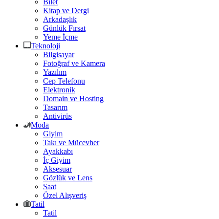
Bilet
Kitap ve Dergi
Arkadaşlık
Günlük Fırsat
Yeme İçme
Teknoloji
Bilgisayar
Fotoğraf ve Kamera
Yazılım
Cep Telefonu
Elektronik
Domain ve Hosting
Tasarım
Antivirüs
Moda
Giyim
Takı ve Mücevher
Ayakkabı
İç Giyim
Aksesuar
Gözlük ve Lens
Saat
Özel Alışveriş
Tatil
Tatil