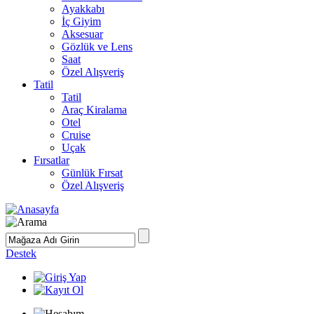
Ayakkabı
İç Giyim
Aksesuar
Gözlük ve Lens
Saat
Özel Alışveriş
Tatil
Tatil
Araç Kiralama
Otel
Cruise
Uçak
Fırsatlar
Günlük Fırsat
Özel Alışveriş
Destek