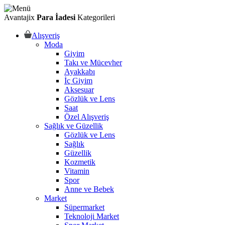
Avantajix
Para İadesi
Kategorileri
Alışveriş
Moda
Giyim
Takı ve Mücevher
Ayakkabı
İç Giyim
Aksesuar
Gözlük ve Lens
Saat
Özel Alışveriş
Sağlık ve Güzellik
Gözlük ve Lens
Sağlık
Güzellik
Kozmetik
Vitamin
Spor
Anne ve Bebek
Market
Süpermarket
Teknoloji Market