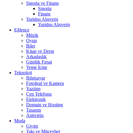
Sigorta ve Finans
Sigorta
Finans
Yurtdışı Alışveriş
Yurtdışı Alışveriş
Eğlence
Müzik
Oyun
Bilet
Kitap ve Dergi
Arkadaşlık
Günlük Fırsat
Yeme İçme
Teknoloji
Bilgisayar
Fotoğraf ve Kamera
Yazılım
Cep Telefonu
Elektronik
Domain ve Hosting
Tasarım
Antivirüs
Moda
Giyim
Takı ve Mücevher