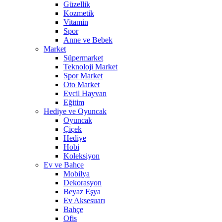
Güzellik
Kozmetik
Vitamin
Spor
Anne ve Bebek
Market
Süpermarket
Teknoloji Market
Spor Market
Oto Market
Evcil Hayvan
Eğitim
Hediye ve Oyuncak
Oyuncak
Çiçek
Hediye
Hobi
Koleksiyon
Ev ve Bahçe
Mobilya
Dekorasyon
Beyaz Eşya
Ev Aksesuarı
Bahçe
Ofis