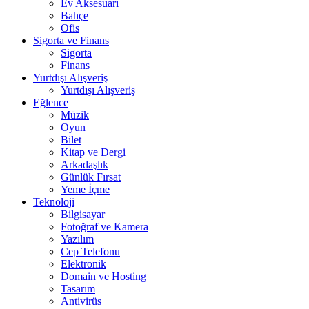
Ev Aksesuarı
Bahçe
Ofis
Sigorta ve Finans
Sigorta
Finans
Yurtdışı Alışveriş
Yurtdışı Alışveriş
Eğlence
Müzik
Oyun
Bilet
Kitap ve Dergi
Arkadaşlık
Günlük Fırsat
Yeme İçme
Teknoloji
Bilgisayar
Fotoğraf ve Kamera
Yazılım
Cep Telefonu
Elektronik
Domain ve Hosting
Tasarım
Antivirüs