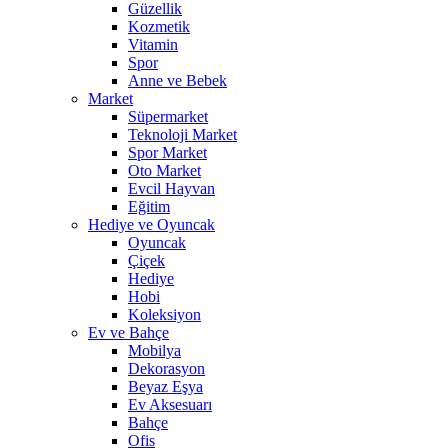
Güzellik
Kozmetik
Vitamin
Spor
Anne ve Bebek
Market
Süpermarket
Teknoloji Market
Spor Market
Oto Market
Evcil Hayvan
Eğitim
Hediye ve Oyuncak
Oyuncak
Çiçek
Hediye
Hobi
Koleksiyon
Ev ve Bahçe
Mobilya
Dekorasyon
Beyaz Eşya
Ev Aksesuarı
Bahçe
Ofis