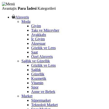
Avantajix
Para İadesi
Kategorileri
Alışveriş
Moda
Giyim
Takı ve Mücevher
Ayakkabı
İç Giyim
Aksesuar
Gözlük ve Lens
Saat
Özel Alışveriş
Sağlık ve Güzellik
Gözlük ve Lens
Sağlık
Güzellik
Kozmetik
Vitamin
Spor
Anne ve Bebek
Market
Süpermarket
Teknoloji Market