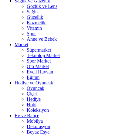
Sağlık ve Güzellik
Gözlük ve Lens
Sağlık
Güzellik
Kozmetik
Vitamin
Spor
Anne ve Bebek
Market
Süpermarket
Teknoloji Market
Spor Market
Oto Market
Evcil Hayvan
Eğitim
Hediye ve Oyuncak
Oyuncak
Çiçek
Hediye
Hobi
Koleksiyon
Ev ve Bahçe
Mobilya
Dekorasyon
Beyaz Eşya