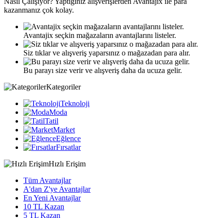
Nasıl
Çalışıyor?
Yaptığınız alışverişlerden Avantajix ile para
kazanmanız çok kolay.
Avantajix seçkin mağazaların avantajlarını listeler.
Siz tıklar ve alışveriş yaparsınız o mağazadan para alır.
Bu parayı size verir ve alışveriş daha da ucuza gelir.
Kategoriler
Teknoloji
Moda
Tatil
Market
Eğlence
Fırsatlar
Hızlı Erişim
Tüm Avantajlar
A'dan Z'ye Avantajlar
En Yeni Avantajlar
10 TL Kazan
5 TL Kazan