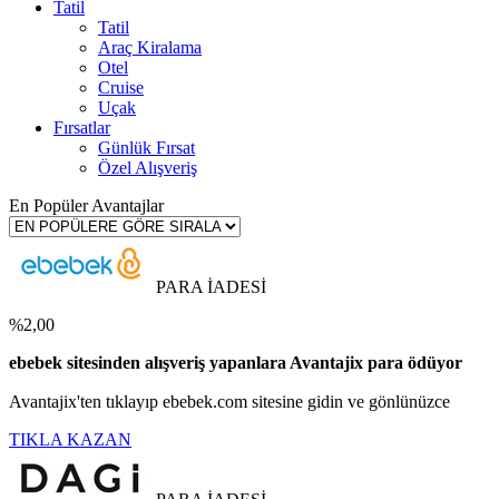
Tatil
Tatil
Araç Kiralama
Otel
Cruise
Uçak
Fırsatlar
Günlük Fırsat
Özel Alışveriş
En Popüler Avantajlar
PARA İADESİ
%2,00
ebebek sitesinden alışveriş yapanlara Avantajix para ödüyor
Avantajix'ten tıklayıp ebebek.com sitesine gidin ve gönlünüzce
TIKLA KAZAN