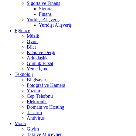
Sigorta ve Finans
Sigorta
Finans
Yurtdışı Alışveriş
Yurtdışı Alışveriş
Eğlence
Müzik
Oyun
Bilet
Kitap ve Dergi
Arkadaşlık
Günlük Fırsat
Yeme İçme
Teknoloji
Bilgisayar
Fotoğraf ve Kamera
Yazılım
Cep Telefonu
Elektronik
Domain ve Hosting
Tasarım
Antivirüs
Moda
Giyim
Takı ve Mücevher