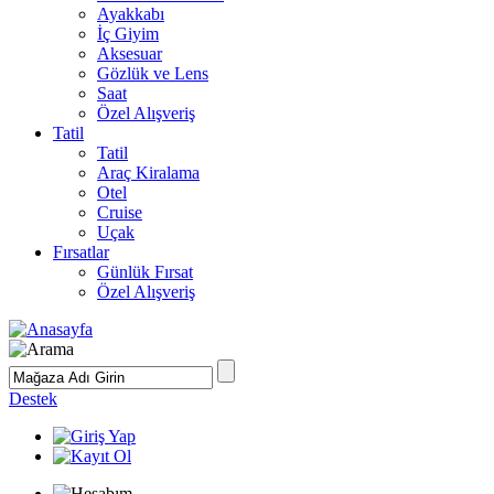
Ayakkabı
İç Giyim
Aksesuar
Gözlük ve Lens
Saat
Özel Alışveriş
Tatil
Tatil
Araç Kiralama
Otel
Cruise
Uçak
Fırsatlar
Günlük Fırsat
Özel Alışveriş
Destek