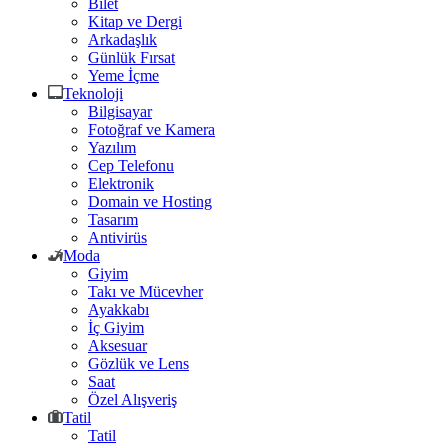
Bilet
Kitap ve Dergi
Arkadaşlık
Günlük Fırsat
Yeme İçme
Teknoloji
Bilgisayar
Fotoğraf ve Kamera
Yazılım
Cep Telefonu
Elektronik
Domain ve Hosting
Tasarım
Antivirüs
Moda
Giyim
Takı ve Mücevher
Ayakkabı
İç Giyim
Aksesuar
Gözlük ve Lens
Saat
Özel Alışveriş
Tatil
Tatil