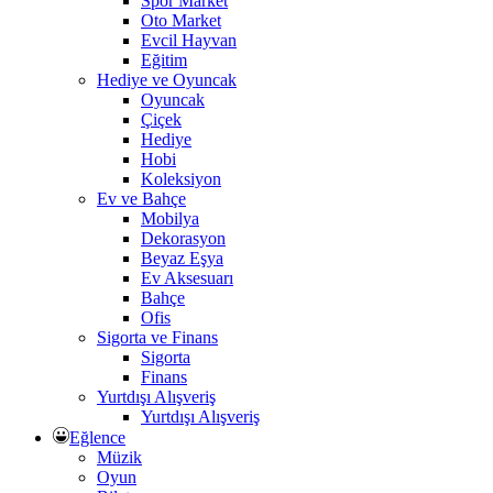
Spor Market
Oto Market
Evcil Hayvan
Eğitim
Hediye ve Oyuncak
Oyuncak
Çiçek
Hediye
Hobi
Koleksiyon
Ev ve Bahçe
Mobilya
Dekorasyon
Beyaz Eşya
Ev Aksesuarı
Bahçe
Ofis
Sigorta ve Finans
Sigorta
Finans
Yurtdışı Alışveriş
Yurtdışı Alışveriş
Eğlence
Müzik
Oyun