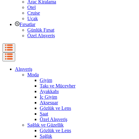
Araç Kiralama
Otel
Cruise
Uçak
Fırsatlar
Günlük Fırsat
Özel Alışveriş
Alışveriş
Moda
Giyim
Takı ve Mücevher
Ayakkabı
İç Giyim
Aksesuar
Gözlük ve Lens
Saat
Özel Alışveriş
Sağlık ve Güzellik
Gözlük ve Lens
Sağlık