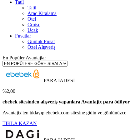
Tatil
Tatil
Araç Kiralama
Otel
Cruise
Uçak
Fırsatlar
Günlük Fırsat
Özel Alışveriş
En Popüler Avantajlar
PARA İADESİ
%2,00
ebebek sitesinden alışveriş yapanlara Avantajix para ödüyor
Avantajix'ten tıklayıp ebebek.com sitesine gidin ve gönlünüzce
TIKLA KAZAN