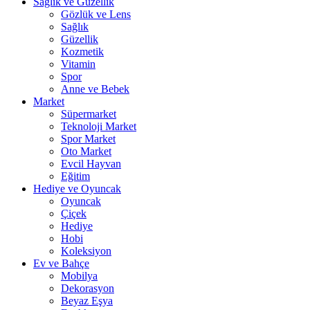
Sağlık ve Güzellik
Gözlük ve Lens
Sağlık
Güzellik
Kozmetik
Vitamin
Spor
Anne ve Bebek
Market
Süpermarket
Teknoloji Market
Spor Market
Oto Market
Evcil Hayvan
Eğitim
Hediye ve Oyuncak
Oyuncak
Çiçek
Hediye
Hobi
Koleksiyon
Ev ve Bahçe
Mobilya
Dekorasyon
Beyaz Eşya