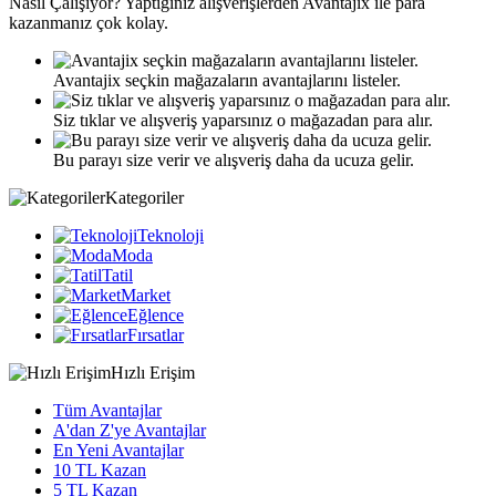
Nasıl
Çalışıyor?
Yaptığınız alışverişlerden Avantajix ile para
kazanmanız çok kolay.
Avantajix seçkin mağazaların avantajlarını listeler.
Siz tıklar ve alışveriş yaparsınız o mağazadan para alır.
Bu parayı size verir ve alışveriş daha da ucuza gelir.
Kategoriler
Teknoloji
Moda
Tatil
Market
Eğlence
Fırsatlar
Hızlı Erişim
Tüm Avantajlar
A'dan Z'ye Avantajlar
En Yeni Avantajlar
10 TL Kazan
5 TL Kazan