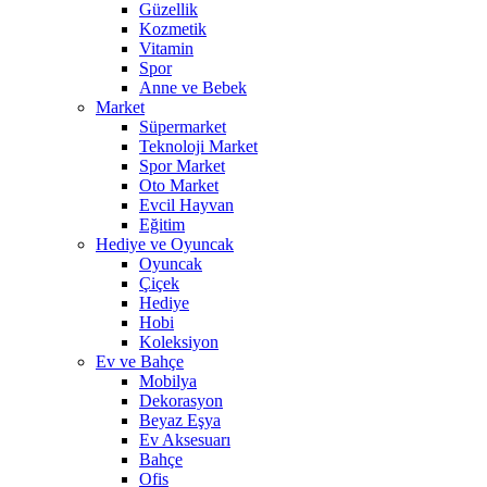
Güzellik
Kozmetik
Vitamin
Spor
Anne ve Bebek
Market
Süpermarket
Teknoloji Market
Spor Market
Oto Market
Evcil Hayvan
Eğitim
Hediye ve Oyuncak
Oyuncak
Çiçek
Hediye
Hobi
Koleksiyon
Ev ve Bahçe
Mobilya
Dekorasyon
Beyaz Eşya
Ev Aksesuarı
Bahçe
Ofis