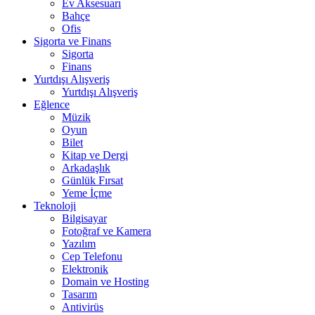
Ev Aksesuarı
Bahçe
Ofis
Sigorta ve Finans
Sigorta
Finans
Yurtdışı Alışveriş
Yurtdışı Alışveriş
Eğlence
Müzik
Oyun
Bilet
Kitap ve Dergi
Arkadaşlık
Günlük Fırsat
Yeme İçme
Teknoloji
Bilgisayar
Fotoğraf ve Kamera
Yazılım
Cep Telefonu
Elektronik
Domain ve Hosting
Tasarım
Antivirüs