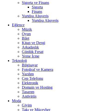
Sigorta ve Finans
Sigorta
Finans
Yurtdışı Alışveriş
Yurtdışı Alışveriş
Eğlence
Müzik
Oyun
Bilet
Kitap ve Dergi
Arkadaşlık
Günlük Fırsat
Yeme İçme
Teknoloji
Bilgisayar
Fotoğraf ve Kamera
Yazılım
Cep Telefonu
Elektronik
Domain ve Hosting
Tasarım
Antivirüs
Moda
Giyim
Takı ve Mücevher