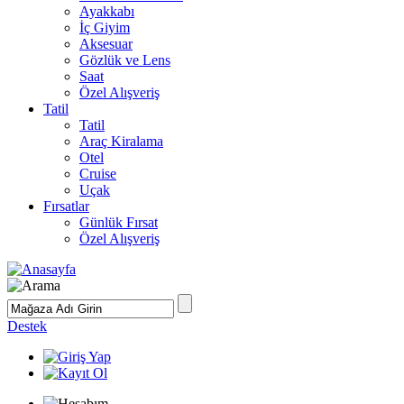
Ayakkabı
İç Giyim
Aksesuar
Gözlük ve Lens
Saat
Özel Alışveriş
Tatil
Tatil
Araç Kiralama
Otel
Cruise
Uçak
Fırsatlar
Günlük Fırsat
Özel Alışveriş
Destek