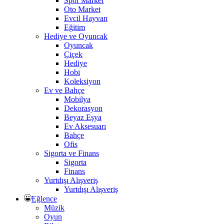
Spor Market
Oto Market
Evcil Hayvan
Eğitim
Hediye ve Oyuncak
Oyuncak
Çiçek
Hediye
Hobi
Koleksiyon
Ev ve Bahçe
Mobilya
Dekorasyon
Beyaz Eşya
Ev Aksesuarı
Bahçe
Ofis
Sigorta ve Finans
Sigorta
Finans
Yurtdışı Alışveriş
Yurtdışı Alışveriş
Eğlence
Müzik
Oyun