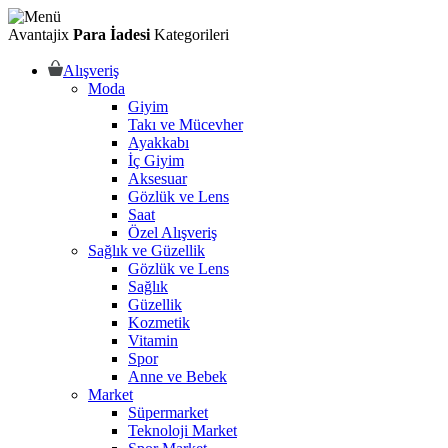
Avantajix
Para İadesi
Kategorileri
Alışveriş
Moda
Giyim
Takı ve Mücevher
Ayakkabı
İç Giyim
Aksesuar
Gözlük ve Lens
Saat
Özel Alışveriş
Sağlık ve Güzellik
Gözlük ve Lens
Sağlık
Güzellik
Kozmetik
Vitamin
Spor
Anne ve Bebek
Market
Süpermarket
Teknoloji Market