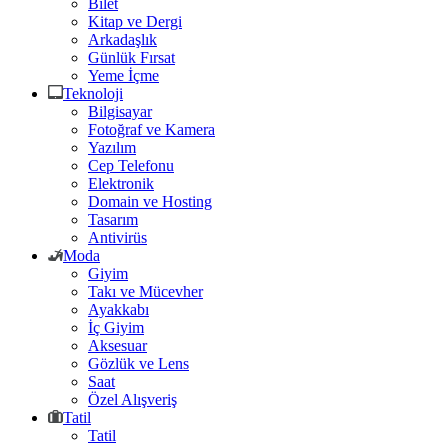
Bilet
Kitap ve Dergi
Arkadaşlık
Günlük Fırsat
Yeme İçme
Teknoloji
Bilgisayar
Fotoğraf ve Kamera
Yazılım
Cep Telefonu
Elektronik
Domain ve Hosting
Tasarım
Antivirüs
Moda
Giyim
Takı ve Mücevher
Ayakkabı
İç Giyim
Aksesuar
Gözlük ve Lens
Saat
Özel Alışveriş
Tatil
Tatil