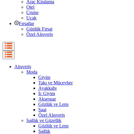
Araç Kiralama
Otel
Cruise
Uçak
Fırsatlar
Günlük Fırsat
Özel Alışveriş
Alışveriş
Moda
Giyim
Takı ve Mücevher
Ayakkabı
İç Giyim
Aksesuar
Gözlük ve Lens
Saat
Özel Alışveriş
Sağlık ve Güzellik
Gözlük ve Lens
Sağlık