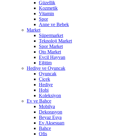
Güzellik
Kozmetik
Vitamin
Spor
Anne ve Bebek
Market
Süpermarket
Teknoloji Market
Spor Market
Oto Market
Evcil Hayvan
Eğitim
Hediye ve Oyuncak
Oyuncak
Çiçek
Hediye
Hobi
Koleksiyon
Ev ve Bahçe
Mobilya
Dekorasyon
Beyaz Eşya
Ev Aksesuarı
Bahçe
Ofis