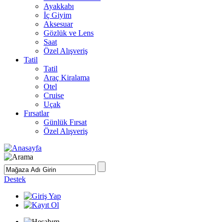
Ayakkabı
İç Giyim
Aksesuar
Gözlük ve Lens
Saat
Özel Alışveriş
Tatil
Tatil
Araç Kiralama
Otel
Cruise
Uçak
Fırsatlar
Günlük Fırsat
Özel Alışveriş
Destek