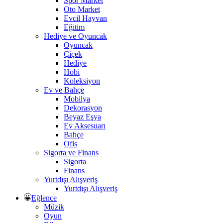
Spor Market
Oto Market
Evcil Hayvan
Eğitim
Hediye ve Oyuncak
Oyuncak
Çiçek
Hediye
Hobi
Koleksiyon
Ev ve Bahçe
Mobilya
Dekorasyon
Beyaz Eşya
Ev Aksesuarı
Bahçe
Ofis
Sigorta ve Finans
Sigorta
Finans
Yurtdışı Alışveriş
Yurtdışı Alışveriş
Eğlence
Müzik
Oyun