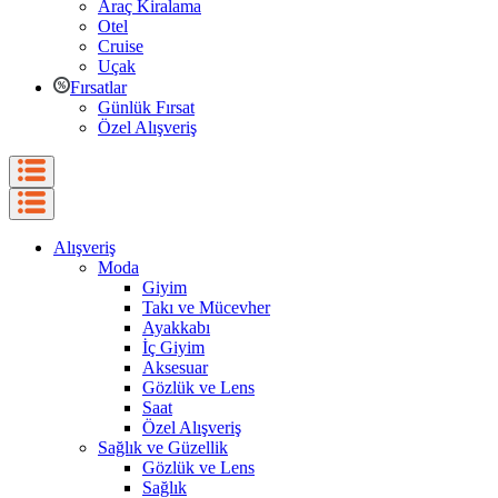
Araç Kiralama
Otel
Cruise
Uçak
Fırsatlar
Günlük Fırsat
Özel Alışveriş
Alışveriş
Moda
Giyim
Takı ve Mücevher
Ayakkabı
İç Giyim
Aksesuar
Gözlük ve Lens
Saat
Özel Alışveriş
Sağlık ve Güzellik
Gözlük ve Lens
Sağlık