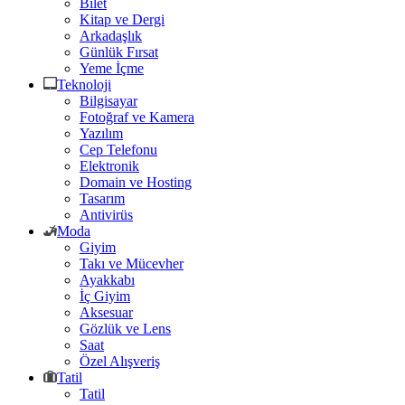
Bilet
Kitap ve Dergi
Arkadaşlık
Günlük Fırsat
Yeme İçme
Teknoloji
Bilgisayar
Fotoğraf ve Kamera
Yazılım
Cep Telefonu
Elektronik
Domain ve Hosting
Tasarım
Antivirüs
Moda
Giyim
Takı ve Mücevher
Ayakkabı
İç Giyim
Aksesuar
Gözlük ve Lens
Saat
Özel Alışveriş
Tatil
Tatil