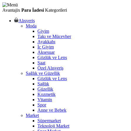
Avantajix
Para İadesi
Kategorileri
Alışveriş
Moda
Giyim
Takı ve Mücevher
Ayakkabı
İç Giyim
Aksesuar
Gözlük ve Lens
Saat
Özel Alışveriş
Sağlık ve Güzellik
Gözlük ve Lens
Sağlık
Güzellik
Kozmetik
Vitamin
Spor
Anne ve Bebek
Market
Süpermarket
Teknoloji Market