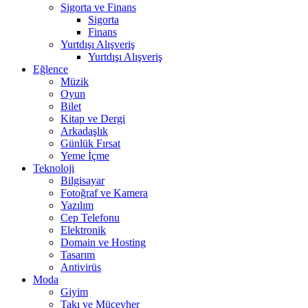
Sigorta ve Finans
Sigorta
Finans
Yurtdışı Alışveriş
Yurtdışı Alışveriş
Eğlence
Müzik
Oyun
Bilet
Kitap ve Dergi
Arkadaşlık
Günlük Fırsat
Yeme İçme
Teknoloji
Bilgisayar
Fotoğraf ve Kamera
Yazılım
Cep Telefonu
Elektronik
Domain ve Hosting
Tasarım
Antivirüs
Moda
Giyim
Takı ve Mücevher