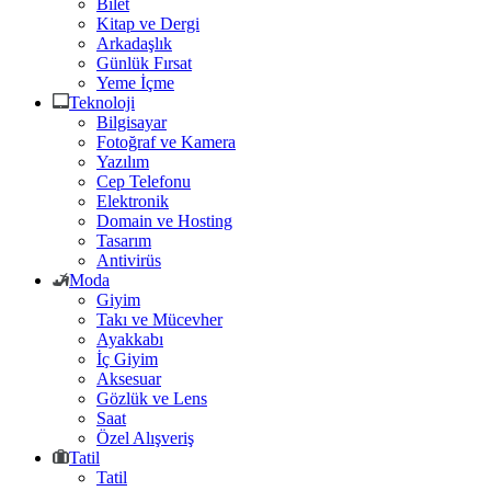
Bilet
Kitap ve Dergi
Arkadaşlık
Günlük Fırsat
Yeme İçme
Teknoloji
Bilgisayar
Fotoğraf ve Kamera
Yazılım
Cep Telefonu
Elektronik
Domain ve Hosting
Tasarım
Antivirüs
Moda
Giyim
Takı ve Mücevher
Ayakkabı
İç Giyim
Aksesuar
Gözlük ve Lens
Saat
Özel Alışveriş
Tatil
Tatil