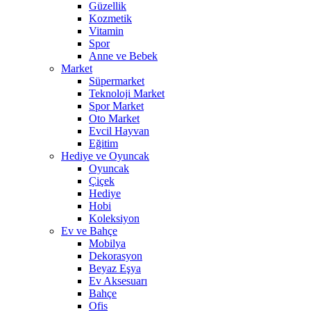
Güzellik
Kozmetik
Vitamin
Spor
Anne ve Bebek
Market
Süpermarket
Teknoloji Market
Spor Market
Oto Market
Evcil Hayvan
Eğitim
Hediye ve Oyuncak
Oyuncak
Çiçek
Hediye
Hobi
Koleksiyon
Ev ve Bahçe
Mobilya
Dekorasyon
Beyaz Eşya
Ev Aksesuarı
Bahçe
Ofis