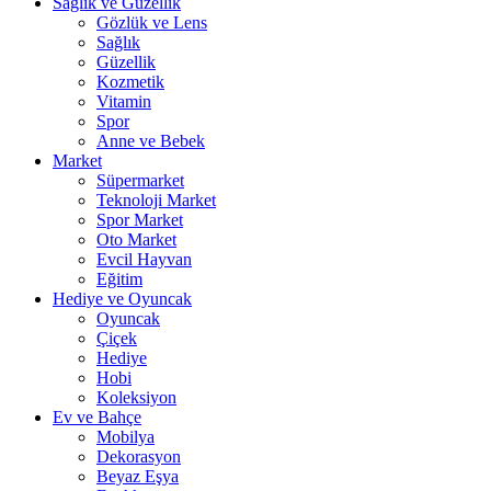
Sağlık ve Güzellik
Gözlük ve Lens
Sağlık
Güzellik
Kozmetik
Vitamin
Spor
Anne ve Bebek
Market
Süpermarket
Teknoloji Market
Spor Market
Oto Market
Evcil Hayvan
Eğitim
Hediye ve Oyuncak
Oyuncak
Çiçek
Hediye
Hobi
Koleksiyon
Ev ve Bahçe
Mobilya
Dekorasyon
Beyaz Eşya