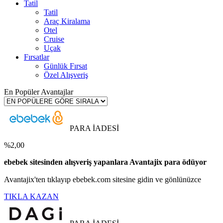
Tatil
Tatil
Araç Kiralama
Otel
Cruise
Uçak
Fırsatlar
Günlük Fırsat
Özel Alışveriş
En Popüler Avantajlar
PARA İADESİ
%2,00
ebebek sitesinden alışveriş yapanlara Avantajix para ödüyor
Avantajix'ten tıklayıp ebebek.com sitesine gidin ve gönlünüzce
TIKLA KAZAN