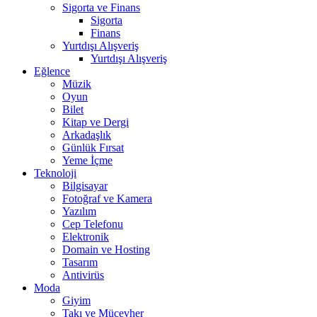
Sigorta ve Finans
Sigorta
Finans
Yurtdışı Alışveriş
Yurtdışı Alışveriş
Eğlence
Müzik
Oyun
Bilet
Kitap ve Dergi
Arkadaşlık
Günlük Fırsat
Yeme İçme
Teknoloji
Bilgisayar
Fotoğraf ve Kamera
Yazılım
Cep Telefonu
Elektronik
Domain ve Hosting
Tasarım
Antivirüs
Moda
Giyim
Takı ve Mücevher