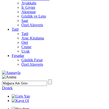
Ayakkabı
İç Giyim
Aksesuar
Gözlük ve Lens
Saat
Özel Alışveriş
Tatil
Tatil
Araç Kiralama
Otel
Cruise
Uçak
Fırsatlar
Günlük Fırsat
Özel Alışveriş
Destek