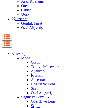
Araç Kiralama
Otel
Cruise
Uçak
Fırsatlar
Günlük Fırsat
Özel Alışveriş
Alışveriş
Moda
Giyim
Takı ve Mücevher
Ayakkabı
İç Giyim
Aksesuar
Gözlük ve Lens
Saat
Özel Alışveriş
Sağlık ve Güzellik
Gözlük ve Lens
Sağlık