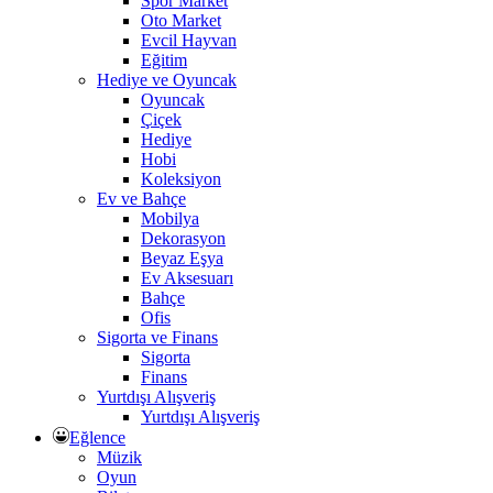
Spor Market
Oto Market
Evcil Hayvan
Eğitim
Hediye ve Oyuncak
Oyuncak
Çiçek
Hediye
Hobi
Koleksiyon
Ev ve Bahçe
Mobilya
Dekorasyon
Beyaz Eşya
Ev Aksesuarı
Bahçe
Ofis
Sigorta ve Finans
Sigorta
Finans
Yurtdışı Alışveriş
Yurtdışı Alışveriş
Eğlence
Müzik
Oyun