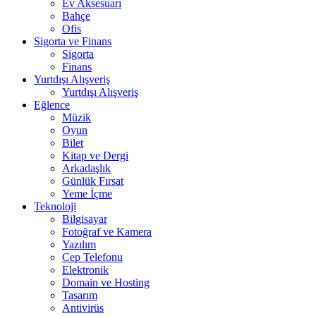
Ev Aksesuarı
Bahçe
Ofis
Sigorta ve Finans
Sigorta
Finans
Yurtdışı Alışveriş
Yurtdışı Alışveriş
Eğlence
Müzik
Oyun
Bilet
Kitap ve Dergi
Arkadaşlık
Günlük Fırsat
Yeme İçme
Teknoloji
Bilgisayar
Fotoğraf ve Kamera
Yazılım
Cep Telefonu
Elektronik
Domain ve Hosting
Tasarım
Antivirüs