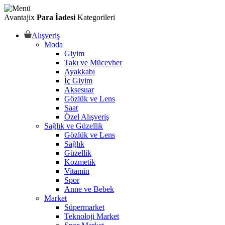
Avantajix
Para İadesi
Kategorileri
Alışveriş
Moda
Giyim
Takı ve Mücevher
Ayakkabı
İç Giyim
Aksesuar
Gözlük ve Lens
Saat
Özel Alışveriş
Sağlık ve Güzellik
Gözlük ve Lens
Sağlık
Güzellik
Kozmetik
Vitamin
Spor
Anne ve Bebek
Market
Süpermarket
Teknoloji Market