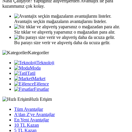
Nasıl
Çalışıyor?
Yaptığınız alışverişlerden Avantajix ile para
kazanmanız çok kolay.
Avantajix seçkin mağazaların avantajlarını listeler.
Siz tıklar ve alışveriş yaparsınız o mağazadan para alır.
Bu parayı size verir ve alışveriş daha da ucuza gelir.
Kategoriler
Teknoloji
Moda
Tatil
Market
Eğlence
Fırsatlar
Hızlı Erişim
Tüm Avantajlar
A'dan Z'ye Avantajlar
En Yeni Avantajlar
10 TL Kazan
5 TL Kazan