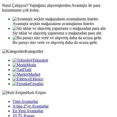
Nasıl
Çalışıyor?
Yaptığınız alışverişlerden Avantajix ile para
kazanmanız çok kolay.
Avantajix seçkin mağazaların avantajlarını listeler.
Siz tıklar ve alışveriş yaparsınız o mağazadan para alır.
Bu parayı size verir ve alışveriş daha da ucuza gelir.
Kategoriler
Teknoloji
Moda
Tatil
Market
Eğlence
Fırsatlar
Hızlı Erişim
Tüm Avantajlar
A'dan Z'ye Avantajlar
En Yeni Avantajlar
10 TL Kazan