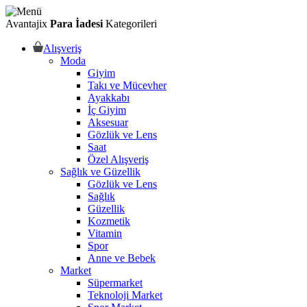
Avantajix
Para İadesi
Kategorileri
Alışveriş
Moda
Giyim
Takı ve Mücevher
Ayakkabı
İç Giyim
Aksesuar
Gözlük ve Lens
Saat
Özel Alışveriş
Sağlık ve Güzellik
Gözlük ve Lens
Sağlık
Güzellik
Kozmetik
Vitamin
Spor
Anne ve Bebek
Market
Süpermarket
Teknoloji Market