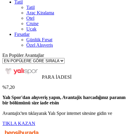
Tatil
Tatil
Araç Kiralama
Otel
Cruise
Uçak
Fırsatlar
Günlük Fırsat
Özel Alışveriş
En Popüler Avantajlar
PARA İADESİ
%7,20
Yalı Spor'dan alışveriş yapın, Avantajix harcadığınız paranın
bir bölümünü size iade etsin
Avantajix'ten tıklayarak Yalı Spor internet sitesine gidin ve
TIKLA KAZAN