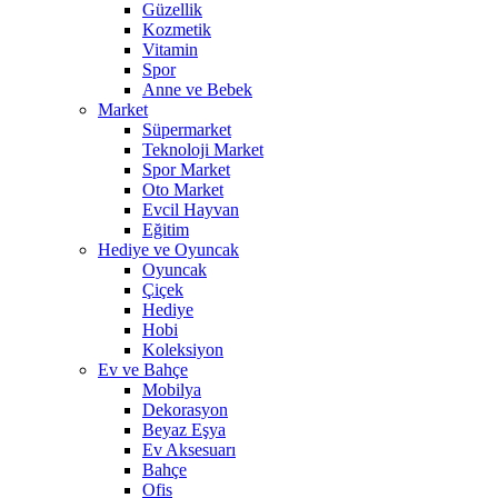
Güzellik
Kozmetik
Vitamin
Spor
Anne ve Bebek
Market
Süpermarket
Teknoloji Market
Spor Market
Oto Market
Evcil Hayvan
Eğitim
Hediye ve Oyuncak
Oyuncak
Çiçek
Hediye
Hobi
Koleksiyon
Ev ve Bahçe
Mobilya
Dekorasyon
Beyaz Eşya
Ev Aksesuarı
Bahçe
Ofis