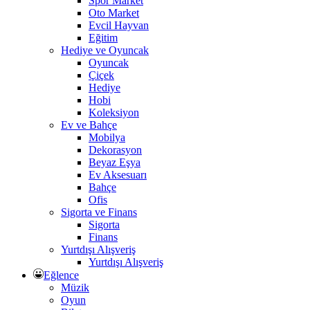
Spor Market
Oto Market
Evcil Hayvan
Eğitim
Hediye ve Oyuncak
Oyuncak
Çiçek
Hediye
Hobi
Koleksiyon
Ev ve Bahçe
Mobilya
Dekorasyon
Beyaz Eşya
Ev Aksesuarı
Bahçe
Ofis
Sigorta ve Finans
Sigorta
Finans
Yurtdışı Alışveriş
Yurtdışı Alışveriş
Eğlence
Müzik
Oyun