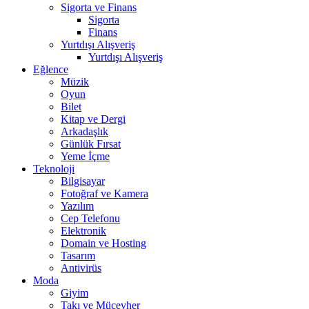
Sigorta ve Finans
Sigorta
Finans
Yurtdışı Alışveriş
Yurtdışı Alışveriş
Eğlence
Müzik
Oyun
Bilet
Kitap ve Dergi
Arkadaşlık
Günlük Fırsat
Yeme İçme
Teknoloji
Bilgisayar
Fotoğraf ve Kamera
Yazılım
Cep Telefonu
Elektronik
Domain ve Hosting
Tasarım
Antivirüs
Moda
Giyim
Takı ve Mücevher