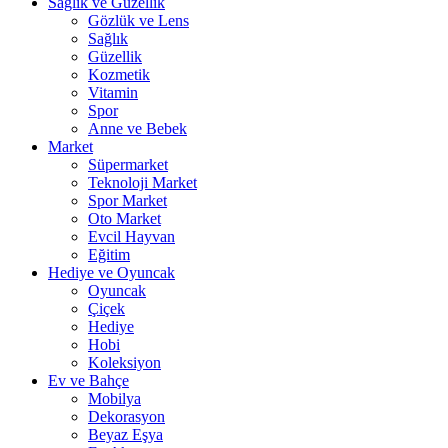
Sağlık ve Güzellik
Gözlük ve Lens
Sağlık
Güzellik
Kozmetik
Vitamin
Spor
Anne ve Bebek
Market
Süpermarket
Teknoloji Market
Spor Market
Oto Market
Evcil Hayvan
Eğitim
Hediye ve Oyuncak
Oyuncak
Çiçek
Hediye
Hobi
Koleksiyon
Ev ve Bahçe
Mobilya
Dekorasyon
Beyaz Eşya