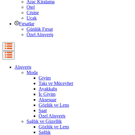
Araç Kiralama
Otel
Cruise
Uçak
Fırsatlar
Günlük Fırsat
Özel Alışveriş
Alışveriş
Moda
Giyim
Takı ve Mücevher
Ayakkabı
İç Giyim
Aksesuar
Gözlük ve Lens
Saat
Özel Alışveriş
Sağlık ve Güzellik
Gözlük ve Lens
Sağlık