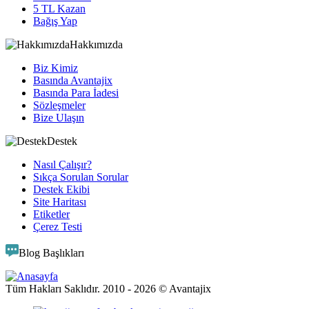
5 TL Kazan
Bağış Yap
Hakkımızda
Biz Kimiz
Basında Avantajix
Basında Para İadesi
Sözleşmeler
Bize Ulaşın
Destek
Nasıl Çalışır?
Sıkça Sorulan Sorular
Destek Ekibi
Site Haritası
Etiketler
Çerez Testi
Blog Başlıkları
Tüm Hakları Saklıdır. 2010 -
2026
© Avantajix