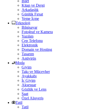
Bilet
Kitap ve Dergi
Arkadaşlık
Günlük Fırsat
Yeme İçme
Teknoloji
Bilgisayar
Fotoğraf ve Kamera
Yazılım
Cep Telefonu
Elektronik
Domain ve Hosting
Tasarım
Antivirüs
Moda
Giyim
Takı ve Mücevher
Ayakkabı
İç Giyim
Aksesuar
Gözlük ve Lens
Saat
Özel Alışveriş
Tatil
Tatil