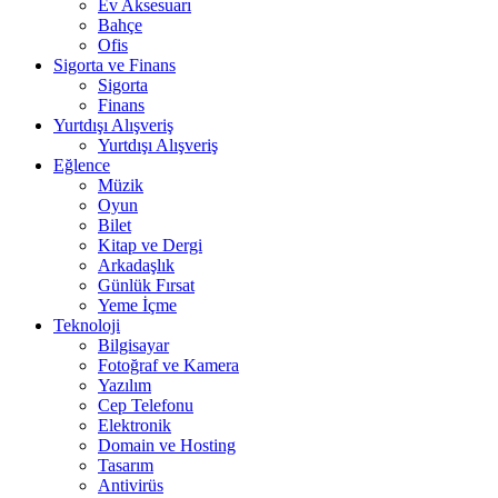
Ev Aksesuarı
Bahçe
Ofis
Sigorta ve Finans
Sigorta
Finans
Yurtdışı Alışveriş
Yurtdışı Alışveriş
Eğlence
Müzik
Oyun
Bilet
Kitap ve Dergi
Arkadaşlık
Günlük Fırsat
Yeme İçme
Teknoloji
Bilgisayar
Fotoğraf ve Kamera
Yazılım
Cep Telefonu
Elektronik
Domain ve Hosting
Tasarım
Antivirüs