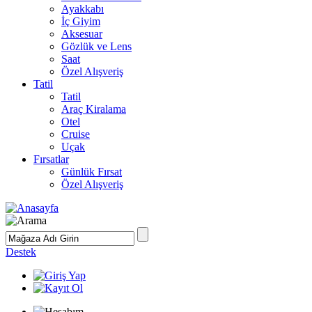
Ayakkabı
İç Giyim
Aksesuar
Gözlük ve Lens
Saat
Özel Alışveriş
Tatil
Tatil
Araç Kiralama
Otel
Cruise
Uçak
Fırsatlar
Günlük Fırsat
Özel Alışveriş
Destek