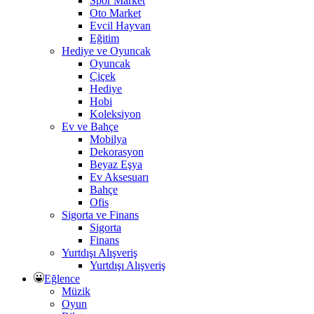
Spor Market
Oto Market
Evcil Hayvan
Eğitim
Hediye ve Oyuncak
Oyuncak
Çiçek
Hediye
Hobi
Koleksiyon
Ev ve Bahçe
Mobilya
Dekorasyon
Beyaz Eşya
Ev Aksesuarı
Bahçe
Ofis
Sigorta ve Finans
Sigorta
Finans
Yurtdışı Alışveriş
Yurtdışı Alışveriş
Eğlence
Müzik
Oyun