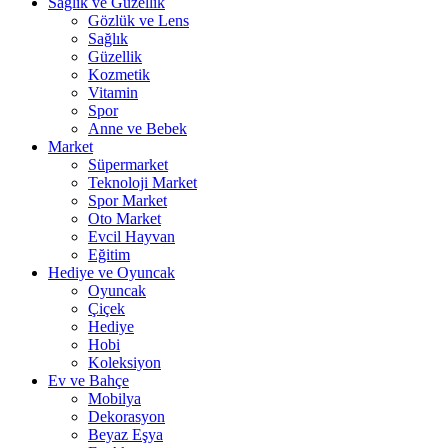
Sağlık ve Güzellik
Gözlük ve Lens
Sağlık
Güzellik
Kozmetik
Vitamin
Spor
Anne ve Bebek
Market
Süpermarket
Teknoloji Market
Spor Market
Oto Market
Evcil Hayvan
Eğitim
Hediye ve Oyuncak
Oyuncak
Çiçek
Hediye
Hobi
Koleksiyon
Ev ve Bahçe
Mobilya
Dekorasyon
Beyaz Eşya