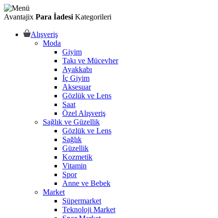
Avantajix
Para İadesi
Kategorileri
Alışveriş
Moda
Giyim
Takı ve Mücevher
Ayakkabı
İç Giyim
Aksesuar
Gözlük ve Lens
Saat
Özel Alışveriş
Sağlık ve Güzellik
Gözlük ve Lens
Sağlık
Güzellik
Kozmetik
Vitamin
Spor
Anne ve Bebek
Market
Süpermarket
Teknoloji Market