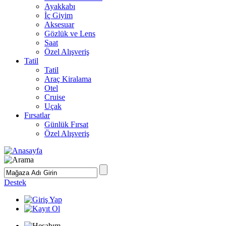
Ayakkabı
İç Giyim
Aksesuar
Gözlük ve Lens
Saat
Özel Alışveriş
Tatil
Tatil
Araç Kiralama
Otel
Cruise
Uçak
Fırsatlar
Günlük Fırsat
Özel Alışveriş
Destek