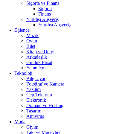
Sigorta ve Finans
Sigorta
Finans
Yurtdışı Alışveriş
Yurtdışı Alışveriş
Eğlence
Müzik
Oyun
Bilet
Kitap ve Dergi
Arkadaşlık
Günlük Fırsat
Yeme İçme
Teknoloji
Bilgisayar
Fotoğraf ve Kamera
Yazılım
Cep Telefonu
Elektronik
Domain ve Hosting
Tasarım
Antivirüs
Moda
Giyim
Takı ve Mücevher