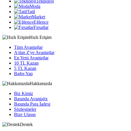
Teknoloji
Moda
Tatil
Market
Eğlence
Fırsatlar
Hızlı Erişim
Tüm Avantajlar
A'dan Z'ye Avantajlar
En Yeni Avantajlar
10 TL Kazan
5 TL Kazan
Bağış Yap
Hakkımızda
Biz Kimiz
Basında Avantajix
Basında Para İadesi
Sözleşmeler
Bize Ulaşın
Destek