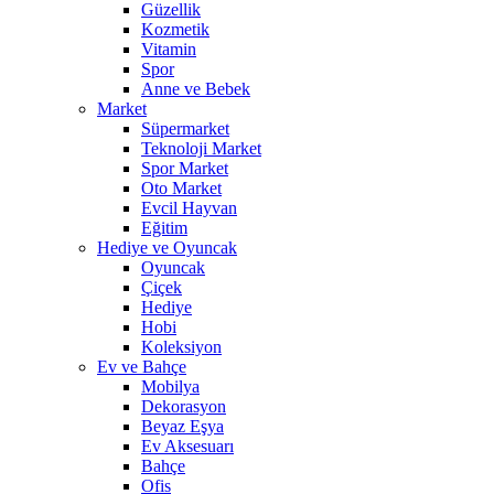
Güzellik
Kozmetik
Vitamin
Spor
Anne ve Bebek
Market
Süpermarket
Teknoloji Market
Spor Market
Oto Market
Evcil Hayvan
Eğitim
Hediye ve Oyuncak
Oyuncak
Çiçek
Hediye
Hobi
Koleksiyon
Ev ve Bahçe
Mobilya
Dekorasyon
Beyaz Eşya
Ev Aksesuarı
Bahçe
Ofis