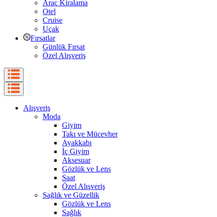
Araç Kiralama
Otel
Cruise
Uçak
Fırsatlar
Günlük Fırsat
Özel Alışveriş
Alışveriş
Moda
Giyim
Takı ve Mücevher
Ayakkabı
İç Giyim
Aksesuar
Gözlük ve Lens
Saat
Özel Alışveriş
Sağlık ve Güzellik
Gözlük ve Lens
Sağlık