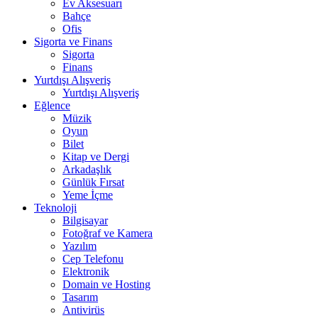
Ev Aksesuarı
Bahçe
Ofis
Sigorta ve Finans
Sigorta
Finans
Yurtdışı Alışveriş
Yurtdışı Alışveriş
Eğlence
Müzik
Oyun
Bilet
Kitap ve Dergi
Arkadaşlık
Günlük Fırsat
Yeme İçme
Teknoloji
Bilgisayar
Fotoğraf ve Kamera
Yazılım
Cep Telefonu
Elektronik
Domain ve Hosting
Tasarım
Antivirüs