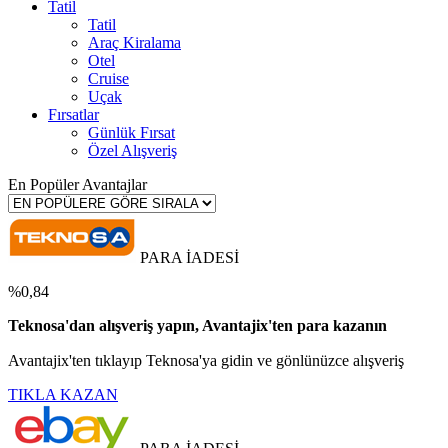
Tatil
Tatil
Araç Kiralama
Otel
Cruise
Uçak
Fırsatlar
Günlük Fırsat
Özel Alışveriş
En Popüler Avantajlar
PARA İADESİ
%0,84
Teknosa'dan alışveriş yapın, Avantajix'ten para kazanın
Avantajix'ten tıklayıp Teknosa'ya gidin ve gönlünüzce alışveriş
TIKLA KAZAN