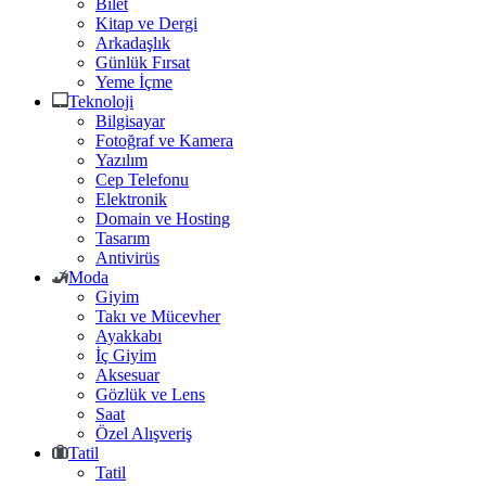
Bilet
Kitap ve Dergi
Arkadaşlık
Günlük Fırsat
Yeme İçme
Teknoloji
Bilgisayar
Fotoğraf ve Kamera
Yazılım
Cep Telefonu
Elektronik
Domain ve Hosting
Tasarım
Antivirüs
Moda
Giyim
Takı ve Mücevher
Ayakkabı
İç Giyim
Aksesuar
Gözlük ve Lens
Saat
Özel Alışveriş
Tatil
Tatil