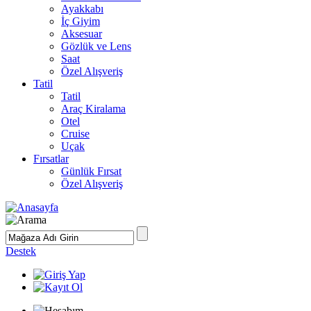
Ayakkabı
İç Giyim
Aksesuar
Gözlük ve Lens
Saat
Özel Alışveriş
Tatil
Tatil
Araç Kiralama
Otel
Cruise
Uçak
Fırsatlar
Günlük Fırsat
Özel Alışveriş
Destek