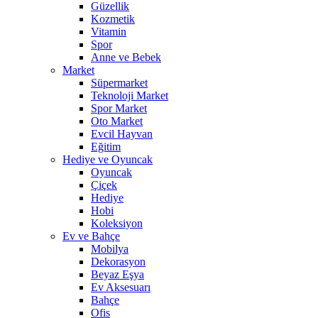
Güzellik
Kozmetik
Vitamin
Spor
Anne ve Bebek
Market
Süpermarket
Teknoloji Market
Spor Market
Oto Market
Evcil Hayvan
Eğitim
Hediye ve Oyuncak
Oyuncak
Çiçek
Hediye
Hobi
Koleksiyon
Ev ve Bahçe
Mobilya
Dekorasyon
Beyaz Eşya
Ev Aksesuarı
Bahçe
Ofis