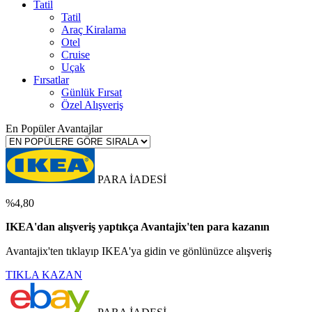
Tatil
Tatil
Araç Kiralama
Otel
Cruise
Uçak
Fırsatlar
Günlük Fırsat
Özel Alışveriş
En Popüler Avantajlar
PARA İADESİ
%4,80
IKEA'dan alışveriş yaptıkça Avantajix'ten para kazanın
Avantajix'ten tıklayıp IKEA'ya gidin ve gönlünüzce alışveriş
TIKLA KAZAN