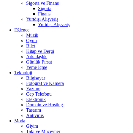
Sigorta ve Finans
Sigorta
Finans
Yurtdışı Alışveriş
Yurtdışı Alışveriş
Eğlence
Müzik
Oyun
Bilet
Kitap ve Dergi
Arkadaşlık
Günlük Fırsat
Yeme İçme
Teknoloji
Bilgisayar
Fotoğraf ve Kamera
Yazılım
Cep Telefonu
Elektronik
Domain ve Hosting
Tasarım
Antivirüs
Moda
Giyim
Takı ve Mücevher