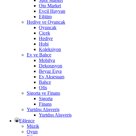
Spor Market
Oto Market
Evcil Hayvan
Eğitim
Hediye ve Oyuncak
Oyuncak
Çiçek
Hediye
Hobi
Koleksiyon
Ev ve Bahçe
Mobilya
Dekorasyon
Beyaz Eşya
Ev Aksesuarı
Bahçe
Ofis
Sigorta ve Finans
Sigorta
Finans
Yurtdışı Alışveriş
Yurtdışı Alışveriş
Eğlence
Müzik
Oyun