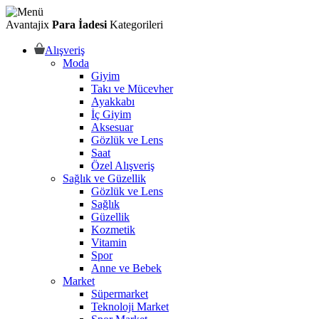
Avantajix
Para İadesi
Kategorileri
Alışveriş
Moda
Giyim
Takı ve Mücevher
Ayakkabı
İç Giyim
Aksesuar
Gözlük ve Lens
Saat
Özel Alışveriş
Sağlık ve Güzellik
Gözlük ve Lens
Sağlık
Güzellik
Kozmetik
Vitamin
Spor
Anne ve Bebek
Market
Süpermarket
Teknoloji Market