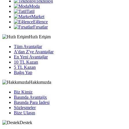
Teknoloji
Moda
Tatil
Market
Eğlence
Fırsatlar
Hızlı Erişim
Tüm Avantajlar
A'dan Z'ye Avantajlar
En Yeni Avantajlar
10 TL Kazan
5 TL Kazan
Bağış Yap
Hakkımızda
Biz Kimiz
Basında Avantajix
Basında Para İadesi
Sözleşmeler
Bize Ulaşın
Destek