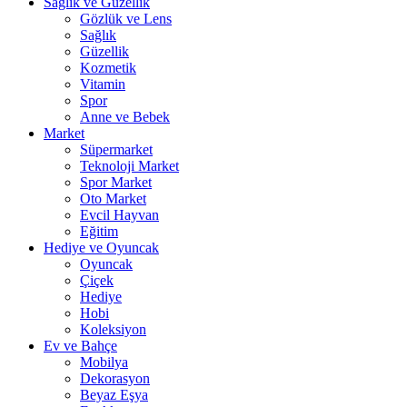
Sağlık ve Güzellik
Gözlük ve Lens
Sağlık
Güzellik
Kozmetik
Vitamin
Spor
Anne ve Bebek
Market
Süpermarket
Teknoloji Market
Spor Market
Oto Market
Evcil Hayvan
Eğitim
Hediye ve Oyuncak
Oyuncak
Çiçek
Hediye
Hobi
Koleksiyon
Ev ve Bahçe
Mobilya
Dekorasyon
Beyaz Eşya