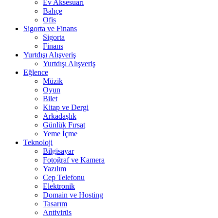
Ev Aksesuarı
Bahçe
Ofis
Sigorta ve Finans
Sigorta
Finans
Yurtdışı Alışveriş
Yurtdışı Alışveriş
Eğlence
Müzik
Oyun
Bilet
Kitap ve Dergi
Arkadaşlık
Günlük Fırsat
Yeme İçme
Teknoloji
Bilgisayar
Fotoğraf ve Kamera
Yazılım
Cep Telefonu
Elektronik
Domain ve Hosting
Tasarım
Antivirüs