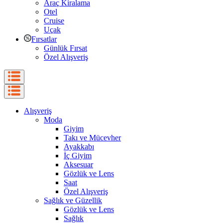
Araç Kiralama
Otel
Cruise
Uçak
Fırsatlar
Günlük Fırsat
Özel Alışveriş
Alışveriş
Moda
Giyim
Takı ve Mücevher
Ayakkabı
İç Giyim
Aksesuar
Gözlük ve Lens
Saat
Özel Alışveriş
Sağlık ve Güzellik
Gözlük ve Lens
Sağlık