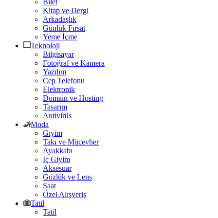
Bilet
Kitap ve Dergi
Arkadaşlık
Günlük Fırsat
Yeme İçme
Teknoloji
Bilgisayar
Fotoğraf ve Kamera
Yazılım
Cep Telefonu
Elektronik
Domain ve Hosting
Tasarım
Antivirüs
Moda
Giyim
Takı ve Mücevher
Ayakkabı
İç Giyim
Aksesuar
Gözlük ve Lens
Saat
Özel Alışveriş
Tatil
Tatil