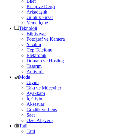
Bilet
Kitap ve Dergi
Arkadaşlık
Günlük Fırsat
Yeme İçme
Teknoloji
Bilgisayar
Fotoğraf ve Kamera
Yazılım
Cep Telefonu
Elektronik
Domain ve Hosting
Tasarım
Antivirüs
Moda
Giyim
Takı ve Mücevher
Ayakkabı
İç Giyim
Aksesuar
Gözlük ve Lens
Saat
Özel Alışveriş
Tatil
Tatil