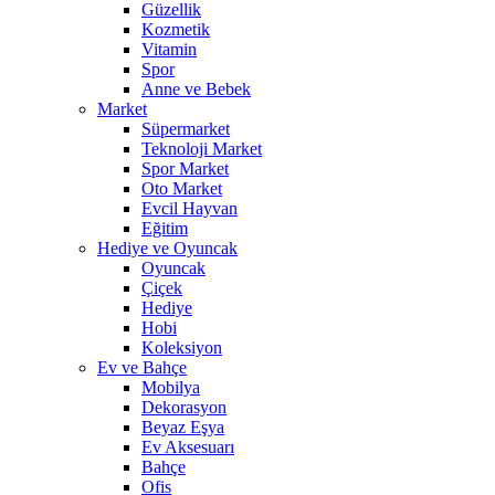
Güzellik
Kozmetik
Vitamin
Spor
Anne ve Bebek
Market
Süpermarket
Teknoloji Market
Spor Market
Oto Market
Evcil Hayvan
Eğitim
Hediye ve Oyuncak
Oyuncak
Çiçek
Hediye
Hobi
Koleksiyon
Ev ve Bahçe
Mobilya
Dekorasyon
Beyaz Eşya
Ev Aksesuarı
Bahçe
Ofis