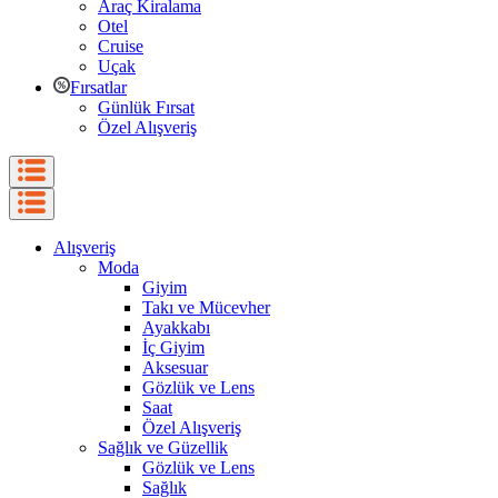
Araç Kiralama
Otel
Cruise
Uçak
Fırsatlar
Günlük Fırsat
Özel Alışveriş
Alışveriş
Moda
Giyim
Takı ve Mücevher
Ayakkabı
İç Giyim
Aksesuar
Gözlük ve Lens
Saat
Özel Alışveriş
Sağlık ve Güzellik
Gözlük ve Lens
Sağlık