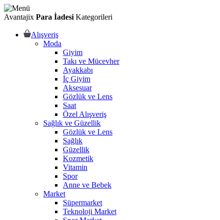
Avantajix
Para İadesi
Kategorileri
Alışveriş
Moda
Giyim
Takı ve Mücevher
Ayakkabı
İç Giyim
Aksesuar
Gözlük ve Lens
Saat
Özel Alışveriş
Sağlık ve Güzellik
Gözlük ve Lens
Sağlık
Güzellik
Kozmetik
Vitamin
Spor
Anne ve Bebek
Market
Süpermarket
Teknoloji Market