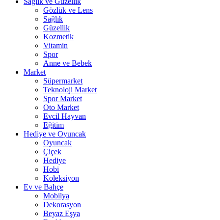
Sağlık ve Güzellik
Gözlük ve Lens
Sağlık
Güzellik
Kozmetik
Vitamin
Spor
Anne ve Bebek
Market
Süpermarket
Teknoloji Market
Spor Market
Oto Market
Evcil Hayvan
Eğitim
Hediye ve Oyuncak
Oyuncak
Çiçek
Hediye
Hobi
Koleksiyon
Ev ve Bahçe
Mobilya
Dekorasyon
Beyaz Eşya