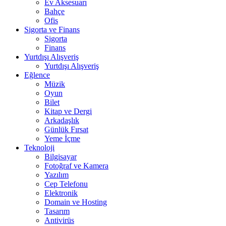
Ev Aksesuarı
Bahçe
Ofis
Sigorta ve Finans
Sigorta
Finans
Yurtdışı Alışveriş
Yurtdışı Alışveriş
Eğlence
Müzik
Oyun
Bilet
Kitap ve Dergi
Arkadaşlık
Günlük Fırsat
Yeme İçme
Teknoloji
Bilgisayar
Fotoğraf ve Kamera
Yazılım
Cep Telefonu
Elektronik
Domain ve Hosting
Tasarım
Antivirüs