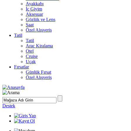
Ayakkabı
İç Giyim
Aksesuar
Gözlük ve Lens
Saat
Özel Alışveriş
Tatil
Tatil
Araç Kiralama
Otel
Cruise
Uçak
Fırsatlar
Günlük Fırsat
Özel Alışveriş
Destek