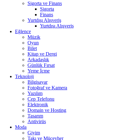
Sigorta ve Finans
Sigorta
Finans
Yurtdışı Alışveriş
Yurtdışı Alışveriş
Eğlence
Müzik
Oyun
Bilet
Kitap ve Dergi
Arkadaşlık
Günlük Fırsat
Yeme İçme
Teknoloji
Bilgisayar
Fotoğraf ve Kamera
Yazılım
Cep Telefonu
Elektronik
Domain ve Hosting
Tasarım
Antivirüs
Moda
Giyim
Takı ve Mücevher