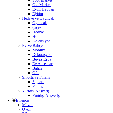
Spor Market
Oto Market
Evcil Hayvan
Eğitim
Hediye ve Oyuncak
Oyuncak
Çiçek
Hediye
Hobi
Koleksiyon
Ev ve Bahçe
Mobilya
Dekorasyon
Beyaz Eşya
Ev Aksesuarı
Bahçe
Ofis
Sigorta ve Finans
Sigorta
Finans
Yurtdışı Alışveriş
Yurtdışı Alışveriş
Eğlence
Müzik
Oyun