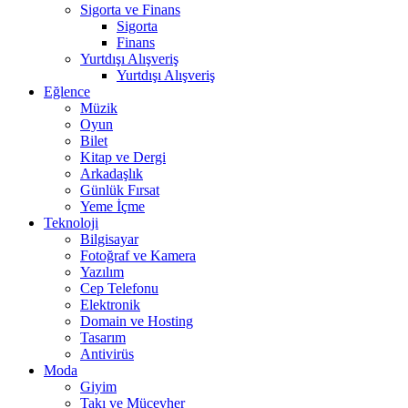
Sigorta ve Finans
Sigorta
Finans
Yurtdışı Alışveriş
Yurtdışı Alışveriş
Eğlence
Müzik
Oyun
Bilet
Kitap ve Dergi
Arkadaşlık
Günlük Fırsat
Yeme İçme
Teknoloji
Bilgisayar
Fotoğraf ve Kamera
Yazılım
Cep Telefonu
Elektronik
Domain ve Hosting
Tasarım
Antivirüs
Moda
Giyim
Takı ve Mücevher