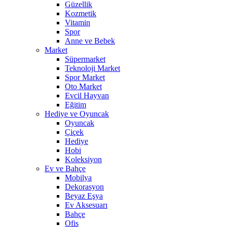
Güzellik
Kozmetik
Vitamin
Spor
Anne ve Bebek
Market
Süpermarket
Teknoloji Market
Spor Market
Oto Market
Evcil Hayvan
Eğitim
Hediye ve Oyuncak
Oyuncak
Çiçek
Hediye
Hobi
Koleksiyon
Ev ve Bahçe
Mobilya
Dekorasyon
Beyaz Eşya
Ev Aksesuarı
Bahçe
Ofis