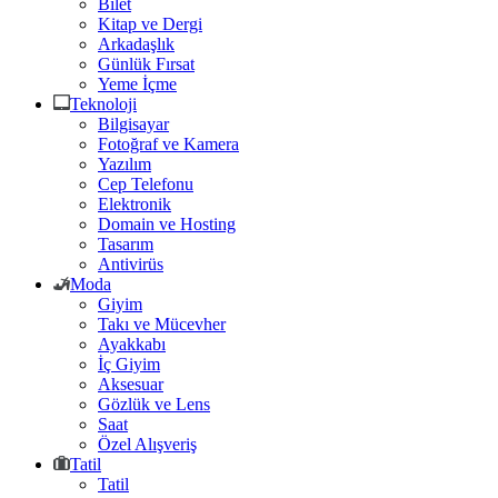
Bilet
Kitap ve Dergi
Arkadaşlık
Günlük Fırsat
Yeme İçme
Teknoloji
Bilgisayar
Fotoğraf ve Kamera
Yazılım
Cep Telefonu
Elektronik
Domain ve Hosting
Tasarım
Antivirüs
Moda
Giyim
Takı ve Mücevher
Ayakkabı
İç Giyim
Aksesuar
Gözlük ve Lens
Saat
Özel Alışveriş
Tatil
Tatil