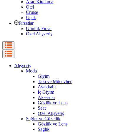
Araç Kiralama
Otel
Cruise
Uçak
Fırsatlar
Günlük Fırsat
Özel Alışveriş
Alışveriş
Moda
Giyim
Takı ve Mücevher
Ayakkabı
İç Giyim
Aksesuar
Gözlük ve Lens
Saat
Özel Alışveriş
Sağlık ve Güzellik
Gözlük ve Lens
Sağlık