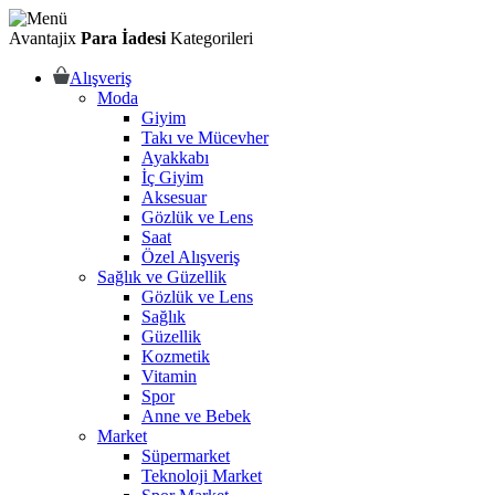
Avantajix
Para İadesi
Kategorileri
Alışveriş
Moda
Giyim
Takı ve Mücevher
Ayakkabı
İç Giyim
Aksesuar
Gözlük ve Lens
Saat
Özel Alışveriş
Sağlık ve Güzellik
Gözlük ve Lens
Sağlık
Güzellik
Kozmetik
Vitamin
Spor
Anne ve Bebek
Market
Süpermarket
Teknoloji Market