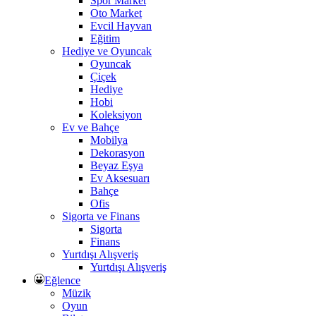
Spor Market
Oto Market
Evcil Hayvan
Eğitim
Hediye ve Oyuncak
Oyuncak
Çiçek
Hediye
Hobi
Koleksiyon
Ev ve Bahçe
Mobilya
Dekorasyon
Beyaz Eşya
Ev Aksesuarı
Bahçe
Ofis
Sigorta ve Finans
Sigorta
Finans
Yurtdışı Alışveriş
Yurtdışı Alışveriş
Eğlence
Müzik
Oyun