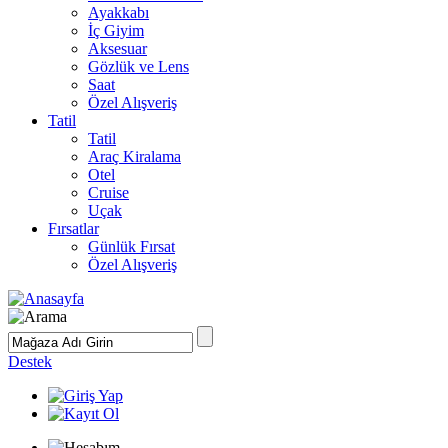
Ayakkabı
İç Giyim
Aksesuar
Gözlük ve Lens
Saat
Özel Alışveriş
Tatil
Tatil
Araç Kiralama
Otel
Cruise
Uçak
Fırsatlar
Günlük Fırsat
Özel Alışveriş
Destek