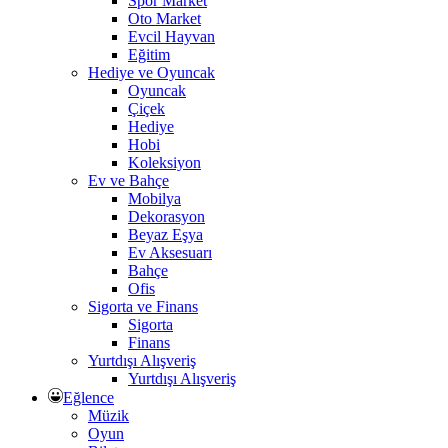
Spor Market
Oto Market
Evcil Hayvan
Eğitim
Hediye ve Oyuncak
Oyuncak
Çiçek
Hediye
Hobi
Koleksiyon
Ev ve Bahçe
Mobilya
Dekorasyon
Beyaz Eşya
Ev Aksesuarı
Bahçe
Ofis
Sigorta ve Finans
Sigorta
Finans
Yurtdışı Alışveriş
Yurtdışı Alışveriş
Eğlence
Müzik
Oyun