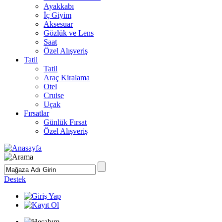
Ayakkabı
İç Giyim
Aksesuar
Gözlük ve Lens
Saat
Özel Alışveriş
Tatil
Tatil
Araç Kiralama
Otel
Cruise
Uçak
Fırsatlar
Günlük Fırsat
Özel Alışveriş
Destek