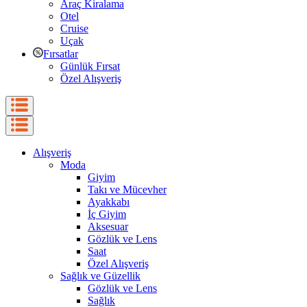
Araç Kiralama
Otel
Cruise
Uçak
Fırsatlar
Günlük Fırsat
Özel Alışveriş
Alışveriş
Moda
Giyim
Takı ve Mücevher
Ayakkabı
İç Giyim
Aksesuar
Gözlük ve Lens
Saat
Özel Alışveriş
Sağlık ve Güzellik
Gözlük ve Lens
Sağlık