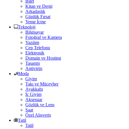
Bilet
Kitap ve Dergi
Arkadaşlık
Günlük Fırsat
Yeme İçme
Teknoloji
Bilgisayar
Fotoğraf ve Kamera
Yazılım
Cep Telefonu
Elektronik
Domain ve Hosting
Tasarım
Antivirüs
Moda
Giyim
Takı ve Mücevher
Ayakkabı
İç Giyim
Aksesuar
Gözlük ve Lens
Saat
Özel Alışveriş
Tatil
Tatil