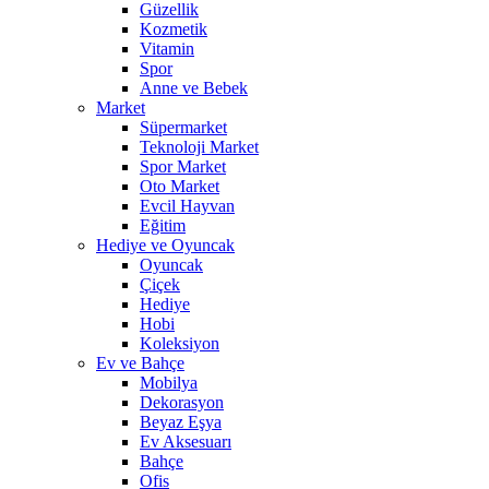
Güzellik
Kozmetik
Vitamin
Spor
Anne ve Bebek
Market
Süpermarket
Teknoloji Market
Spor Market
Oto Market
Evcil Hayvan
Eğitim
Hediye ve Oyuncak
Oyuncak
Çiçek
Hediye
Hobi
Koleksiyon
Ev ve Bahçe
Mobilya
Dekorasyon
Beyaz Eşya
Ev Aksesuarı
Bahçe
Ofis