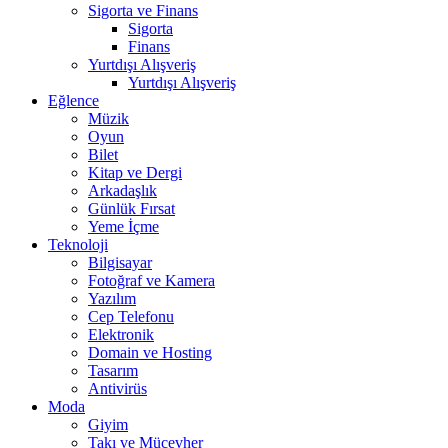
Sigorta ve Finans
Sigorta
Finans
Yurtdışı Alışveriş
Yurtdışı Alışveriş
Eğlence
Müzik
Oyun
Bilet
Kitap ve Dergi
Arkadaşlık
Günlük Fırsat
Yeme İçme
Teknoloji
Bilgisayar
Fotoğraf ve Kamera
Yazılım
Cep Telefonu
Elektronik
Domain ve Hosting
Tasarım
Antivirüs
Moda
Giyim
Takı ve Mücevher