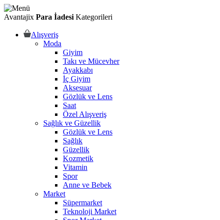
Avantajix
Para İadesi
Kategorileri
Alışveriş
Moda
Giyim
Takı ve Mücevher
Ayakkabı
İç Giyim
Aksesuar
Gözlük ve Lens
Saat
Özel Alışveriş
Sağlık ve Güzellik
Gözlük ve Lens
Sağlık
Güzellik
Kozmetik
Vitamin
Spor
Anne ve Bebek
Market
Süpermarket
Teknoloji Market