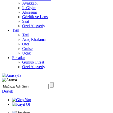
Ayakkabı
İç Giyim
Aksesuar
Gözlük ve Lens
Saat
Özel Alışveriş
Tatil
Tatil
Araç Kiralama
Otel
Cruise
Uçak
Fırsatlar
Günlük Fırsat
Özel Alışveriş
Destek