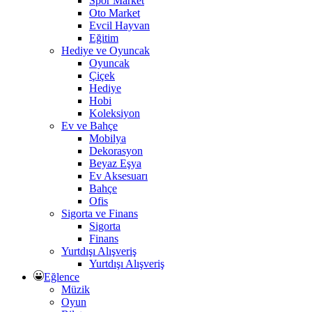
Spor Market
Oto Market
Evcil Hayvan
Eğitim
Hediye ve Oyuncak
Oyuncak
Çiçek
Hediye
Hobi
Koleksiyon
Ev ve Bahçe
Mobilya
Dekorasyon
Beyaz Eşya
Ev Aksesuarı
Bahçe
Ofis
Sigorta ve Finans
Sigorta
Finans
Yurtdışı Alışveriş
Yurtdışı Alışveriş
Eğlence
Müzik
Oyun