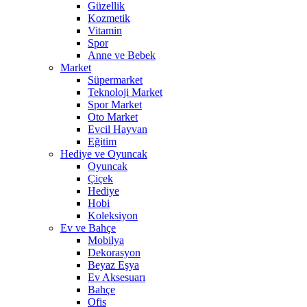
Güzellik
Kozmetik
Vitamin
Spor
Anne ve Bebek
Market
Süpermarket
Teknoloji Market
Spor Market
Oto Market
Evcil Hayvan
Eğitim
Hediye ve Oyuncak
Oyuncak
Çiçek
Hediye
Hobi
Koleksiyon
Ev ve Bahçe
Mobilya
Dekorasyon
Beyaz Eşya
Ev Aksesuarı
Bahçe
Ofis