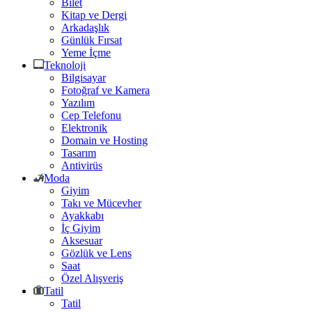
Bilet
Kitap ve Dergi
Arkadaşlık
Günlük Fırsat
Yeme İçme
Teknoloji
Bilgisayar
Fotoğraf ve Kamera
Yazılım
Cep Telefonu
Elektronik
Domain ve Hosting
Tasarım
Antivirüs
Moda
Giyim
Takı ve Mücevher
Ayakkabı
İç Giyim
Aksesuar
Gözlük ve Lens
Saat
Özel Alışveriş
Tatil
Tatil