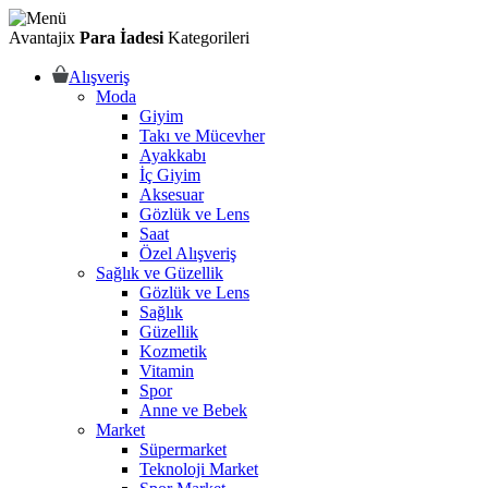
Avantajix
Para İadesi
Kategorileri
Alışveriş
Moda
Giyim
Takı ve Mücevher
Ayakkabı
İç Giyim
Aksesuar
Gözlük ve Lens
Saat
Özel Alışveriş
Sağlık ve Güzellik
Gözlük ve Lens
Sağlık
Güzellik
Kozmetik
Vitamin
Spor
Anne ve Bebek
Market
Süpermarket
Teknoloji Market