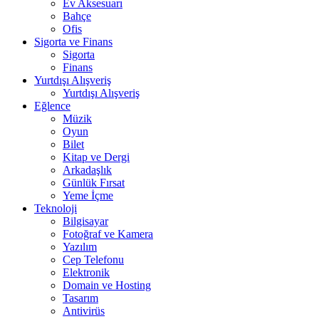
Ev Aksesuarı
Bahçe
Ofis
Sigorta ve Finans
Sigorta
Finans
Yurtdışı Alışveriş
Yurtdışı Alışveriş
Eğlence
Müzik
Oyun
Bilet
Kitap ve Dergi
Arkadaşlık
Günlük Fırsat
Yeme İçme
Teknoloji
Bilgisayar
Fotoğraf ve Kamera
Yazılım
Cep Telefonu
Elektronik
Domain ve Hosting
Tasarım
Antivirüs