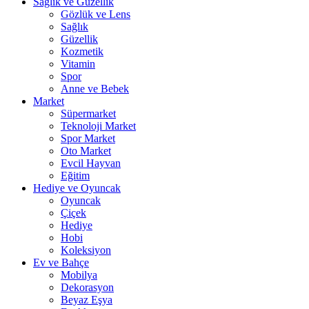
Sağlık ve Güzellik
Gözlük ve Lens
Sağlık
Güzellik
Kozmetik
Vitamin
Spor
Anne ve Bebek
Market
Süpermarket
Teknoloji Market
Spor Market
Oto Market
Evcil Hayvan
Eğitim
Hediye ve Oyuncak
Oyuncak
Çiçek
Hediye
Hobi
Koleksiyon
Ev ve Bahçe
Mobilya
Dekorasyon
Beyaz Eşya