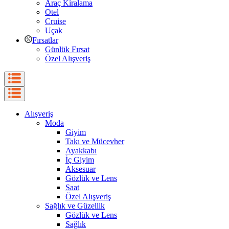
Araç Kiralama
Otel
Cruise
Uçak
Fırsatlar
Günlük Fırsat
Özel Alışveriş
Alışveriş
Moda
Giyim
Takı ve Mücevher
Ayakkabı
İç Giyim
Aksesuar
Gözlük ve Lens
Saat
Özel Alışveriş
Sağlık ve Güzellik
Gözlük ve Lens
Sağlık