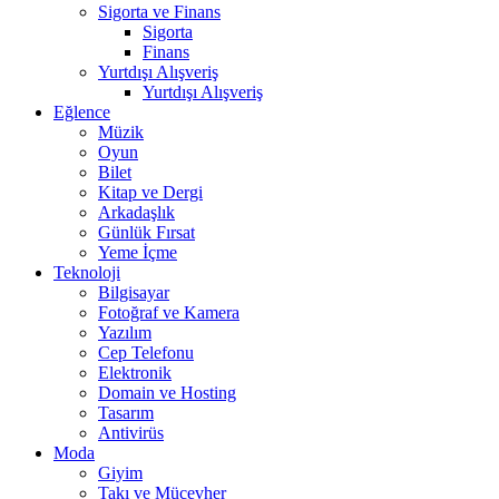
Sigorta ve Finans
Sigorta
Finans
Yurtdışı Alışveriş
Yurtdışı Alışveriş
Eğlence
Müzik
Oyun
Bilet
Kitap ve Dergi
Arkadaşlık
Günlük Fırsat
Yeme İçme
Teknoloji
Bilgisayar
Fotoğraf ve Kamera
Yazılım
Cep Telefonu
Elektronik
Domain ve Hosting
Tasarım
Antivirüs
Moda
Giyim
Takı ve Mücevher