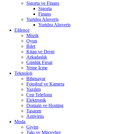
Sigorta ve Finans
Sigorta
Finans
Yurtdışı Alışveriş
Yurtdışı Alışveriş
Eğlence
Müzik
Oyun
Bilet
Kitap ve Dergi
Arkadaşlık
Günlük Fırsat
Yeme İçme
Teknoloji
Bilgisayar
Fotoğraf ve Kamera
Yazılım
Cep Telefonu
Elektronik
Domain ve Hosting
Tasarım
Antivirüs
Moda
Giyim
Takı ve Mücevher