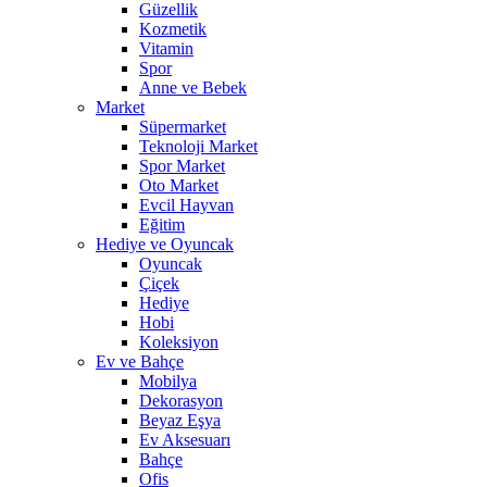
Güzellik
Kozmetik
Vitamin
Spor
Anne ve Bebek
Market
Süpermarket
Teknoloji Market
Spor Market
Oto Market
Evcil Hayvan
Eğitim
Hediye ve Oyuncak
Oyuncak
Çiçek
Hediye
Hobi
Koleksiyon
Ev ve Bahçe
Mobilya
Dekorasyon
Beyaz Eşya
Ev Aksesuarı
Bahçe
Ofis