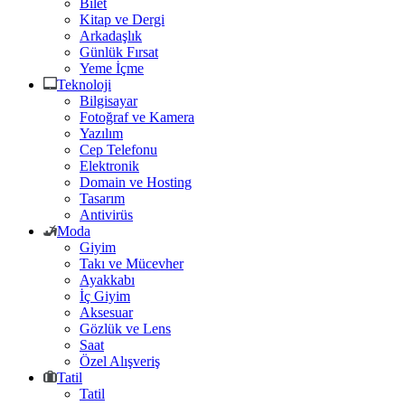
Bilet
Kitap ve Dergi
Arkadaşlık
Günlük Fırsat
Yeme İçme
Teknoloji
Bilgisayar
Fotoğraf ve Kamera
Yazılım
Cep Telefonu
Elektronik
Domain ve Hosting
Tasarım
Antivirüs
Moda
Giyim
Takı ve Mücevher
Ayakkabı
İç Giyim
Aksesuar
Gözlük ve Lens
Saat
Özel Alışveriş
Tatil
Tatil