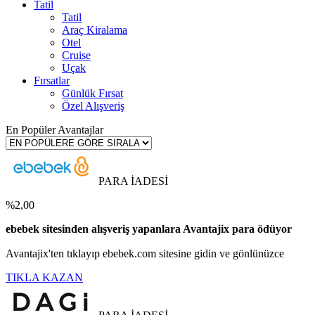
Tatil
Tatil
Araç Kiralama
Otel
Cruise
Uçak
Fırsatlar
Günlük Fırsat
Özel Alışveriş
En Popüler Avantajlar
PARA İADESİ
%2,00
ebebek sitesinden alışveriş yapanlara Avantajix para ödüyor
Avantajix'ten tıklayıp ebebek.com sitesine gidin ve gönlünüzce
TIKLA KAZAN