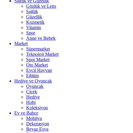
Sağlık ve Güzellik
Gözlük ve Lens
Sağlık
Güzellik
Kozmetik
Vitamin
Spor
Anne ve Bebek
Market
Süpermarket
Teknoloji Market
Spor Market
Oto Market
Evcil Hayvan
Eğitim
Hediye ve Oyuncak
Oyuncak
Çiçek
Hediye
Hobi
Koleksiyon
Ev ve Bahçe
Mobilya
Dekorasyon
Beyaz Eşya