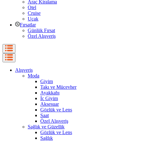
Araç Kiralama
Otel
Cruise
Uçak
Fırsatlar
Günlük Fırsat
Özel Alışveriş
Alışveriş
Moda
Giyim
Takı ve Mücevher
Ayakkabı
İç Giyim
Aksesuar
Gözlük ve Lens
Saat
Özel Alışveriş
Sağlık ve Güzellik
Gözlük ve Lens
Sağlık