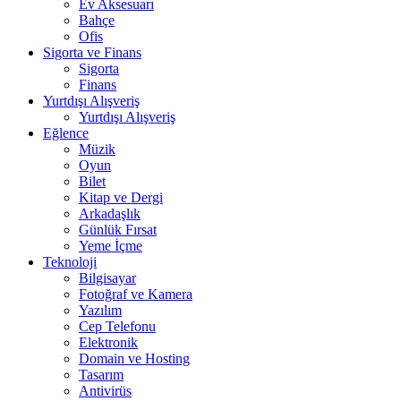
Ev Aksesuarı
Bahçe
Ofis
Sigorta ve Finans
Sigorta
Finans
Yurtdışı Alışveriş
Yurtdışı Alışveriş
Eğlence
Müzik
Oyun
Bilet
Kitap ve Dergi
Arkadaşlık
Günlük Fırsat
Yeme İçme
Teknoloji
Bilgisayar
Fotoğraf ve Kamera
Yazılım
Cep Telefonu
Elektronik
Domain ve Hosting
Tasarım
Antivirüs