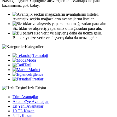
Nasıl
Çalışıyor?
Yaptığınız alışverişlerden Avantajix ile para
kazanmanız çok kolay.
Avantajix seçkin mağazaların avantajlarını listeler.
Siz tıklar ve alışveriş yaparsınız o mağazadan para alır.
Bu parayı size verir ve alışveriş daha da ucuza gelir.
Kategoriler
Teknoloji
Moda
Tatil
Market
Eğlence
Fırsatlar
Hızlı Erişim
Tüm Avantajlar
A'dan Z'ye Avantajlar
En Yeni Avantajlar
10 TL Kazan
5 TL Kazan