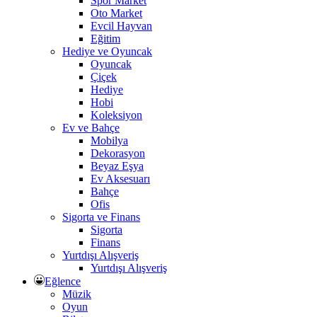
Spor Market
Oto Market
Evcil Hayvan
Eğitim
Hediye ve Oyuncak
Oyuncak
Çiçek
Hediye
Hobi
Koleksiyon
Ev ve Bahçe
Mobilya
Dekorasyon
Beyaz Eşya
Ev Aksesuarı
Bahçe
Ofis
Sigorta ve Finans
Sigorta
Finans
Yurtdışı Alışveriş
Yurtdışı Alışveriş
Eğlence
Müzik
Oyun