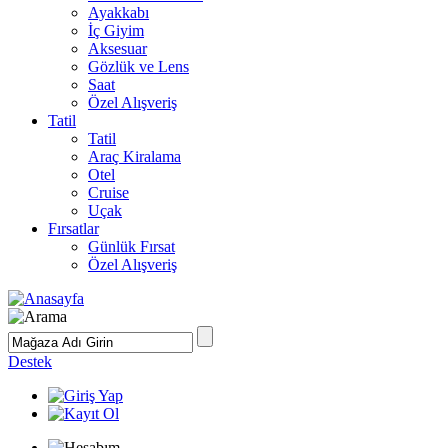
Ayakkabı
İç Giyim
Aksesuar
Gözlük ve Lens
Saat
Özel Alışveriş
Tatil
Tatil
Araç Kiralama
Otel
Cruise
Uçak
Fırsatlar
Günlük Fırsat
Özel Alışveriş
Destek