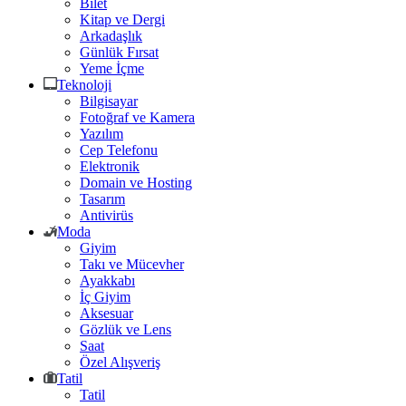
Bilet
Kitap ve Dergi
Arkadaşlık
Günlük Fırsat
Yeme İçme
Teknoloji
Bilgisayar
Fotoğraf ve Kamera
Yazılım
Cep Telefonu
Elektronik
Domain ve Hosting
Tasarım
Antivirüs
Moda
Giyim
Takı ve Mücevher
Ayakkabı
İç Giyim
Aksesuar
Gözlük ve Lens
Saat
Özel Alışveriş
Tatil
Tatil