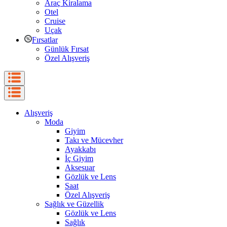
Araç Kiralama
Otel
Cruise
Uçak
Fırsatlar
Günlük Fırsat
Özel Alışveriş
Alışveriş
Moda
Giyim
Takı ve Mücevher
Ayakkabı
İç Giyim
Aksesuar
Gözlük ve Lens
Saat
Özel Alışveriş
Sağlık ve Güzellik
Gözlük ve Lens
Sağlık