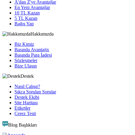
A'dan Z'ye Avantajlar
En Yeni Avantajlar
10 TL Kazan
5 TL Kazan
Bağış Yap
Hakkımızda
Biz Kimiz
Basında Avantajix
Basında Para İadesi
Sözleşmeler
Bize Ulaşın
Destek
Nasıl Çalışır?
Sıkça Sorulan Sorular
Destek Ekibi
Site Haritası
Etiketler
Çerez Testi
Blog Başlıkları