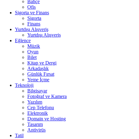
Bahçe
Ofis
Sigorta ve Finans
Sigorta
Finans
Yurtdışı Alışveriş
Yurtdışı Alışveriş
Eğlence
Müzik
Oyun
Bilet
Kitap ve Dergi
Arkadaşlık
Günlük Fırsat
Yeme İçme
Teknoloji
Bilgisayar
Fotoğraf ve Kamera
Yazılım
Cep Telefonu
Elektronik
Domain ve Hosting
Tasarım
Antivirüs
Tatil