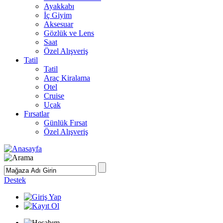
Ayakkabı
İç Giyim
Aksesuar
Gözlük ve Lens
Saat
Özel Alışveriş
Tatil
Tatil
Araç Kiralama
Otel
Cruise
Uçak
Fırsatlar
Günlük Fırsat
Özel Alışveriş
Destek