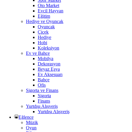
Spor Market
Oto Market
Evcil Hayvan
Eğitim
Hediye ve Oyuncak
Oyuncak
Çiçek
Hediye
Hobi
Koleksiyon
Ev ve Bahçe
Mobilya
Dekorasyon
Beyaz Eşya
Ev Aksesuarı
Bahçe
Ofis
Sigorta ve Finans
Sigorta
Finans
Yurtdışı Alışveriş
Yurtdışı Alışveriş
Eğlence
Müzik
Oyun