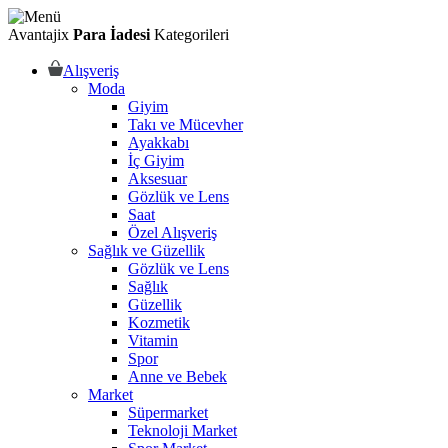
Avantajix
Para İadesi
Kategorileri
Alışveriş
Moda
Giyim
Takı ve Mücevher
Ayakkabı
İç Giyim
Aksesuar
Gözlük ve Lens
Saat
Özel Alışveriş
Sağlık ve Güzellik
Gözlük ve Lens
Sağlık
Güzellik
Kozmetik
Vitamin
Spor
Anne ve Bebek
Market
Süpermarket
Teknoloji Market