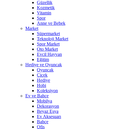
Güzellik
Kozmetik
Vitamin
Spor
Anne ve Bebek
Market
Süpermarket
Teknoloji Market
Spor Market
Oto Market
Evcil Hayvan
Eğitim
Hediye ve Oyuncak
Oyuncak
Çiçek
Hediye
Hobi
Koleksiyon
Ev ve Bahçe
Mobilya
Dekorasyon
Beyaz Eşya
Ev Aksesuarı
Bahçe
Ofis