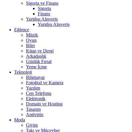
Sigorta ve Finans
Sigorta
Finans
Yurtdışı Alışveriş
Yurtdışı Alışveriş
Eğlence
Müzik
Oyun
Bilet
Kitap ve Dergi
Arkadaşlık
Günlük Fırsat
Yeme İçme
Teknoloji
Bilgisayar
Fotoğraf ve Kamera
Yazılım
Cep Telefonu
Elektronik
Domain ve Hosting
Tasarım
Antivirüs
Moda
Giyim
Takı ve Mücevher