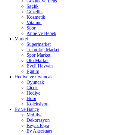
Gözlük ve Lens
Sağlık
Güzellik
Kozmetik
Vitamin
Spor
Anne ve Bebek
Market
Süpermarket
Teknoloji Market
Spor Market
Oto Market
Evcil Hayvan
Eğitim
Hediye ve Oyuncak
Oyuncak
Çiçek
Hediye
Hobi
Koleksiyon
Ev ve Bahçe
Mobilya
Dekorasyon
Beyaz Eşya
Ev Aksesuarı