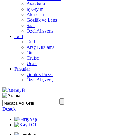
Ayakkabı
İç Giyim
Aksesuar
Gözlük ve Lens
Saat
Özel Alışveriş
Tatil
Tatil
Araç Kiralama
Otel
Cruise
Uçak
Fırsatlar
Günlük Fırsat
Özel Alışveriş
Destek