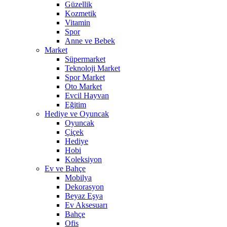
Güzellik
Kozmetik
Vitamin
Spor
Anne ve Bebek
Market
Süpermarket
Teknoloji Market
Spor Market
Oto Market
Evcil Hayvan
Eğitim
Hediye ve Oyuncak
Oyuncak
Çiçek
Hediye
Hobi
Koleksiyon
Ev ve Bahçe
Mobilya
Dekorasyon
Beyaz Eşya
Ev Aksesuarı
Bahçe
Ofis