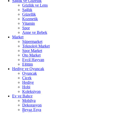
Sağlık ve Güzellik
Gözlük ve Lens
Sağlık
Güzellik
Kozmetik
Vitamin
Spor
Anne ve Bebek
Market
Süpermarket
Teknoloji Market
Spor Market
Oto Market
Evcil Hayvan
Eğitim
Hediye ve Oyuncak
Oyuncak
Çiçek
Hediye
Hobi
Koleksiyon
Ev ve Bahçe
Mobilya
Dekorasyon
Beyaz Eşya