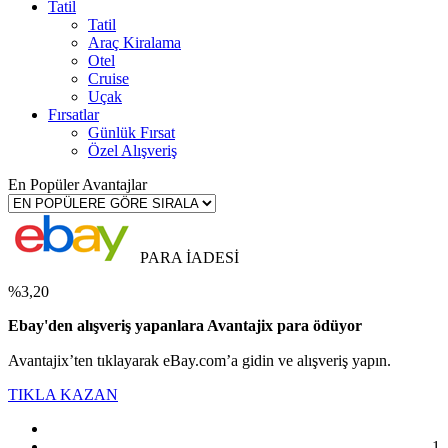
Tatil
Tatil
Araç Kiralama
Otel
Cruise
Uçak
Fırsatlar
Günlük Fırsat
Özel Alışveriş
En Popüler Avantajlar
PARA İADESİ
%3,20
Ebay'den alışveriş yapanlara Avantajix para ödüyor
Avantajix’ten tıklayarak eBay.com’a gidin ve alışveriş yapın.
TIKLA KAZAN
1