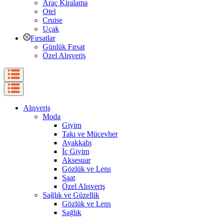
Araç Kiralama
Otel
Cruise
Uçak
Fırsatlar
Günlük Fırsat
Özel Alışveriş
Alışveriş
Moda
Giyim
Takı ve Mücevher
Ayakkabı
İç Giyim
Aksesuar
Gözlük ve Lens
Saat
Özel Alışveriş
Sağlık ve Güzellik
Gözlük ve Lens
Sağlık