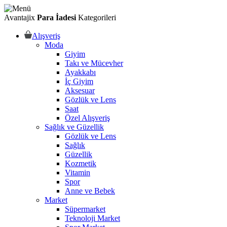
Avantajix
Para İadesi
Kategorileri
Alışveriş
Moda
Giyim
Takı ve Mücevher
Ayakkabı
İç Giyim
Aksesuar
Gözlük ve Lens
Saat
Özel Alışveriş
Sağlık ve Güzellik
Gözlük ve Lens
Sağlık
Güzellik
Kozmetik
Vitamin
Spor
Anne ve Bebek
Market
Süpermarket
Teknoloji Market