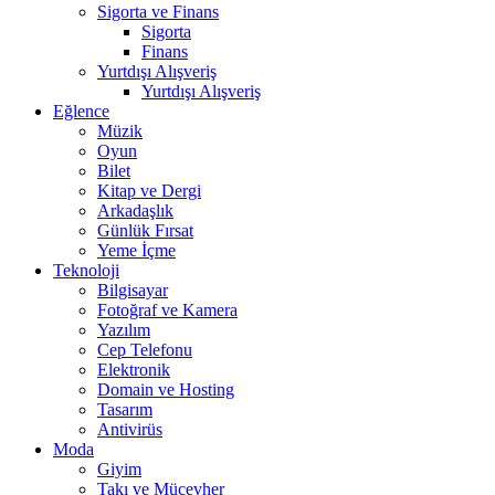
Sigorta ve Finans
Sigorta
Finans
Yurtdışı Alışveriş
Yurtdışı Alışveriş
Eğlence
Müzik
Oyun
Bilet
Kitap ve Dergi
Arkadaşlık
Günlük Fırsat
Yeme İçme
Teknoloji
Bilgisayar
Fotoğraf ve Kamera
Yazılım
Cep Telefonu
Elektronik
Domain ve Hosting
Tasarım
Antivirüs
Moda
Giyim
Takı ve Mücevher