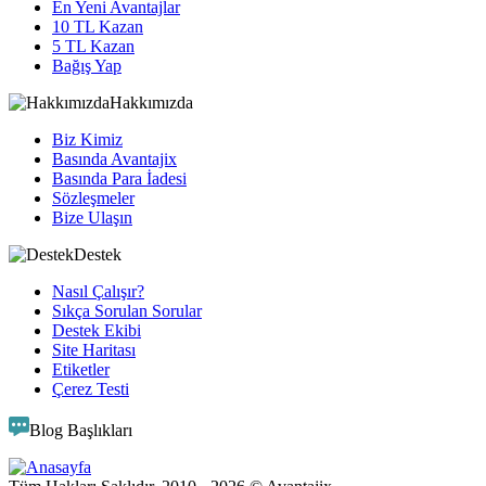
En Yeni Avantajlar
10 TL Kazan
5 TL Kazan
Bağış Yap
Hakkımızda
Biz Kimiz
Basında Avantajix
Basında Para İadesi
Sözleşmeler
Bize Ulaşın
Destek
Nasıl Çalışır?
Sıkça Sorulan Sorular
Destek Ekibi
Site Haritası
Etiketler
Çerez Testi
Blog Başlıkları