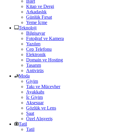
Bilet
Kitap ve Dergi
Arkadaşlık
Günlük Fırsat
Yeme İçme
Teknoloji
Bilgisayar
Fotoğraf ve Kamera
Yazılım
Cep Telefonu
Elektronik
Domain ve Hosting
Tasarım
Antivirüs
Moda
Giyim
Takı ve Mücevher
Ayakkabı
İç Giyim
Aksesuar
Gözlük ve Lens
Saat
Özel Alışveriş
Tatil
Tatil