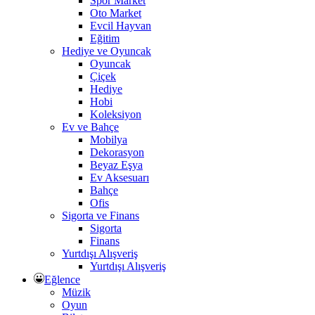
Spor Market
Oto Market
Evcil Hayvan
Eğitim
Hediye ve Oyuncak
Oyuncak
Çiçek
Hediye
Hobi
Koleksiyon
Ev ve Bahçe
Mobilya
Dekorasyon
Beyaz Eşya
Ev Aksesuarı
Bahçe
Ofis
Sigorta ve Finans
Sigorta
Finans
Yurtdışı Alışveriş
Yurtdışı Alışveriş
Eğlence
Müzik
Oyun