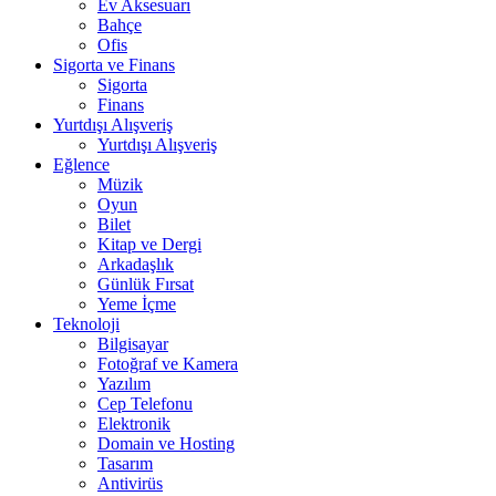
Ev Aksesuarı
Bahçe
Ofis
Sigorta ve Finans
Sigorta
Finans
Yurtdışı Alışveriş
Yurtdışı Alışveriş
Eğlence
Müzik
Oyun
Bilet
Kitap ve Dergi
Arkadaşlık
Günlük Fırsat
Yeme İçme
Teknoloji
Bilgisayar
Fotoğraf ve Kamera
Yazılım
Cep Telefonu
Elektronik
Domain ve Hosting
Tasarım
Antivirüs