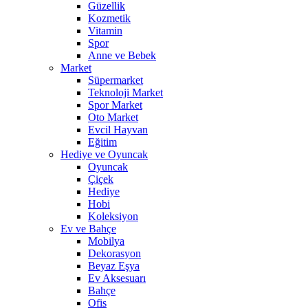
Güzellik
Kozmetik
Vitamin
Spor
Anne ve Bebek
Market
Süpermarket
Teknoloji Market
Spor Market
Oto Market
Evcil Hayvan
Eğitim
Hediye ve Oyuncak
Oyuncak
Çiçek
Hediye
Hobi
Koleksiyon
Ev ve Bahçe
Mobilya
Dekorasyon
Beyaz Eşya
Ev Aksesuarı
Bahçe
Ofis