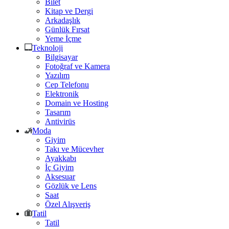
Bilet
Kitap ve Dergi
Arkadaşlık
Günlük Fırsat
Yeme İçme
Teknoloji
Bilgisayar
Fotoğraf ve Kamera
Yazılım
Cep Telefonu
Elektronik
Domain ve Hosting
Tasarım
Antivirüs
Moda
Giyim
Takı ve Mücevher
Ayakkabı
İç Giyim
Aksesuar
Gözlük ve Lens
Saat
Özel Alışveriş
Tatil
Tatil