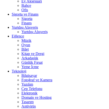
Ev Aksesuarı
Bahçe
Ofis
Sigorta ve Finans
Sigorta
Finans
Yurtdışı Alışveriş
Yurtdışı Alışveriş
Eğlence
Müzik
Oyun
Bilet
Kitap ve Dergi
Arkadaşlık
Günlük Fırsat
Yeme İçme
Teknoloji
Bilgisayar
Fotoğraf ve Kamera
Yazılım
Cep Telefonu
Elektronik
Domain ve Hosting
Tasarım
Antivirüs