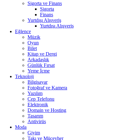
Sigorta ve Finans
Sigorta
Finans
Yurtdışı Alışveriş
Yurtdışı Alışveriş
Eğlence
Müzik
Oyun
Bilet
Kitap ve Dergi
Arkadaşlık
Günlük Fırsat
Yeme İçme
Teknoloji
Bilgisayar
Fotoğraf ve Kamera
Yazılım
Cep Telefonu
Elektronik
Domain ve Hosting
Tasarım
Antivirüs
Moda
Giyim
Takı ve Mücevher