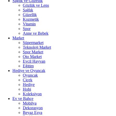
Sağlık ve Güzellik
Gözlük ve Lens
Sağlık
Güzellik
Kozmetik
Vitamin
Spor
Anne ve Bebek
Market
Süpermarket
Teknoloji Market
Spor Market
Oto Market
Evcil Hayvan
Eğitim
Hediye ve Oyuncak
Oyuncak
Çiçek
Hediye
Hobi
Koleksiyon
Ev ve Bahçe
Mobilya
Dekorasyon
Beyaz Eşya