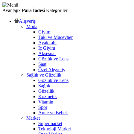
Avantajix
Para İadesi
Kategorileri
Alışveriş
Moda
Giyim
Takı ve Mücevher
Ayakkabı
İç Giyim
Aksesuar
Gözlük ve Lens
Saat
Özel Alışveriş
Sağlık ve Güzellik
Gözlük ve Lens
Sağlık
Güzellik
Kozmetik
Vitamin
Spor
Anne ve Bebek
Market
Süpermarket
Teknoloji Market