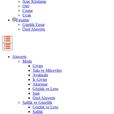
Araç Kiralama
Otel
Cruise
Uçak
Fırsatlar
Günlük Fırsat
Özel Alışveriş
Alışveriş
Moda
Giyim
Takı ve Mücevher
Ayakkabı
İç Giyim
Aksesuar
Gözlük ve Lens
Saat
Özel Alışveriş
Sağlık ve Güzellik
Gözlük ve Lens
Sağlık