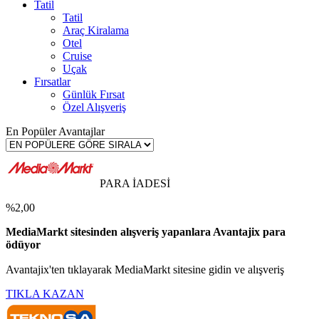
Tatil
Tatil
Araç Kiralama
Otel
Cruise
Uçak
Fırsatlar
Günlük Fırsat
Özel Alışveriş
En Popüler Avantajlar
PARA İADESİ
%2,00
MediaMarkt sitesinden alışveriş yapanlara Avantajix para
ödüyor
Avantajix'ten tıklayarak MediaMarkt sitesine gidin ve alışveriş
TIKLA KAZAN