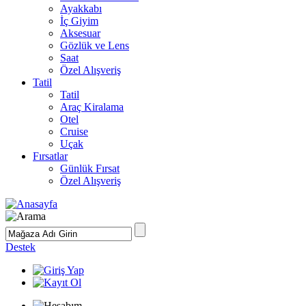
Ayakkabı
İç Giyim
Aksesuar
Gözlük ve Lens
Saat
Özel Alışveriş
Tatil
Tatil
Araç Kiralama
Otel
Cruise
Uçak
Fırsatlar
Günlük Fırsat
Özel Alışveriş
Destek