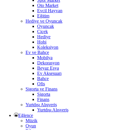
Spor Market
Oto Market
Evcil Hayvan
Eğitim
Hediye ve Oyuncak
Oyuncak
Çiçek
Hediye
Hobi
Koleksiyon
Ev ve Bahçe
Mobilya
Dekorasyon
Beyaz Eşya
Ev Aksesuarı
Bahçe
Ofis
Sigorta ve Finans
Sigorta
Finans
Yurtdışı Alışveriş
Yurtdışı Alışveriş
Eğlence
Müzik
Oyun