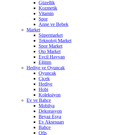
Güzellik
Kozmetik
Vitamin
Spor
Anne ve Bebek
Market
Süpermarket
Teknoloji Market
Spor Market
Oto Market
Evcil Hayvan
Eğitim
Hediye ve Oyuncak
Oyuncak
Çiçek
Hediye
Hobi
Koleksiyon
Ev ve Bahçe
Mobilya
Dekorasyon
Beyaz Eşya
Ev Aksesuarı
Bahçe
Ofis