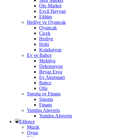
Spor Market
Oto Market
Evcil Hayvan
Eğitim
Hediye ve Oyuncak
Oyuncak
Çiçek
Hediye
Hobi
Koleksiyon
Ev ve Bahçe
Mobilya
Dekorasyon
Beyaz Eşya
Ev Aksesuarı
Bahçe
Ofis
Sigorta ve Finans
Sigorta
Finans
Yurtdışı Alışveriş
Yurtdışı Alışveriş
Eğlence
Müzik
Oyun