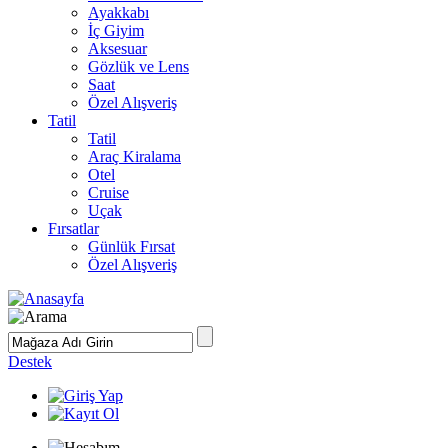
Ayakkabı
İç Giyim
Aksesuar
Gözlük ve Lens
Saat
Özel Alışveriş
Tatil
Tatil
Araç Kiralama
Otel
Cruise
Uçak
Fırsatlar
Günlük Fırsat
Özel Alışveriş
Destek