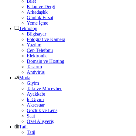
Bilet
Kitap ve Dergi
Arkadaşlık
Günlük Fırsat
Yeme İçme
Teknoloji
Bilgisayar
Fotoğraf ve Kamera
Yazılım
Cep Telefonu
Elektronik
Domain ve Hosting
Tasarım
Antivirüs
Moda
Giyim
Takı ve Mücevher
Ayakkabı
İç Giyim
Aksesuar
Gözlük ve Lens
Saat
Özel Alışveriş
Tatil
Tatil