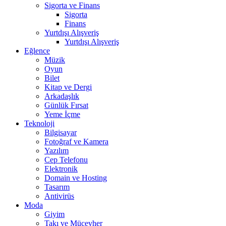
Sigorta ve Finans
Sigorta
Finans
Yurtdışı Alışveriş
Yurtdışı Alışveriş
Eğlence
Müzik
Oyun
Bilet
Kitap ve Dergi
Arkadaşlık
Günlük Fırsat
Yeme İçme
Teknoloji
Bilgisayar
Fotoğraf ve Kamera
Yazılım
Cep Telefonu
Elektronik
Domain ve Hosting
Tasarım
Antivirüs
Moda
Giyim
Takı ve Mücevher