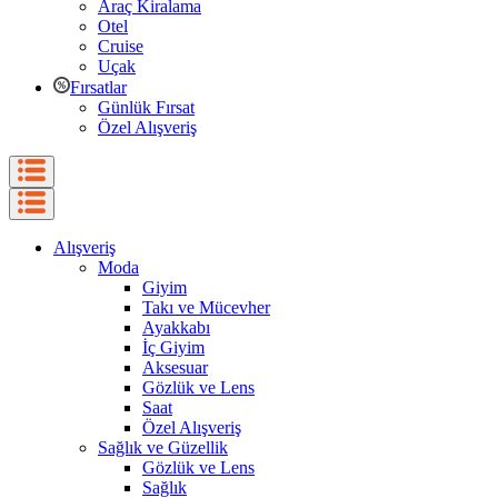
Araç Kiralama
Otel
Cruise
Uçak
Fırsatlar
Günlük Fırsat
Özel Alışveriş
Alışveriş
Moda
Giyim
Takı ve Mücevher
Ayakkabı
İç Giyim
Aksesuar
Gözlük ve Lens
Saat
Özel Alışveriş
Sağlık ve Güzellik
Gözlük ve Lens
Sağlık