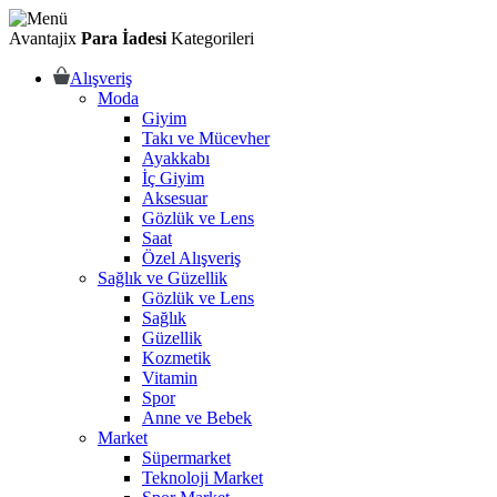
Avantajix
Para İadesi
Kategorileri
Alışveriş
Moda
Giyim
Takı ve Mücevher
Ayakkabı
İç Giyim
Aksesuar
Gözlük ve Lens
Saat
Özel Alışveriş
Sağlık ve Güzellik
Gözlük ve Lens
Sağlık
Güzellik
Kozmetik
Vitamin
Spor
Anne ve Bebek
Market
Süpermarket
Teknoloji Market