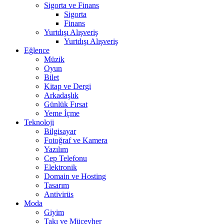
Sigorta ve Finans
Sigorta
Finans
Yurtdışı Alışveriş
Yurtdışı Alışveriş
Eğlence
Müzik
Oyun
Bilet
Kitap ve Dergi
Arkadaşlık
Günlük Fırsat
Yeme İçme
Teknoloji
Bilgisayar
Fotoğraf ve Kamera
Yazılım
Cep Telefonu
Elektronik
Domain ve Hosting
Tasarım
Antivirüs
Moda
Giyim
Takı ve Mücevher