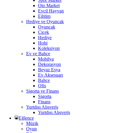
Spor Market
Oto Market
Evcil Hayvan
Eğitim
Hediye ve Oyuncak
Oyuncak
Çiçek
Hediye
Hobi
Koleksiyon
Ev ve Bahçe
Mobilya
Dekorasyon
Beyaz Eşya
Ev Aksesuarı
Bahçe
Ofis
Sigorta ve Finans
Sigorta
Finans
Yurtdışı Alışveriş
Yurtdışı Alışveriş
Eğlence
Müzik
Oyun