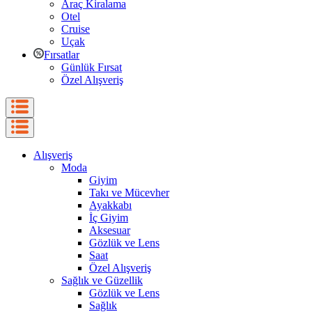
Araç Kiralama
Otel
Cruise
Uçak
Fırsatlar
Günlük Fırsat
Özel Alışveriş
Alışveriş
Moda
Giyim
Takı ve Mücevher
Ayakkabı
İç Giyim
Aksesuar
Gözlük ve Lens
Saat
Özel Alışveriş
Sağlık ve Güzellik
Gözlük ve Lens
Sağlık