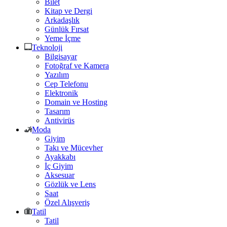
Bilet
Kitap ve Dergi
Arkadaşlık
Günlük Fırsat
Yeme İçme
Teknoloji
Bilgisayar
Fotoğraf ve Kamera
Yazılım
Cep Telefonu
Elektronik
Domain ve Hosting
Tasarım
Antivirüs
Moda
Giyim
Takı ve Mücevher
Ayakkabı
İç Giyim
Aksesuar
Gözlük ve Lens
Saat
Özel Alışveriş
Tatil
Tatil