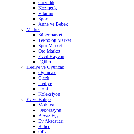
Güzellik
Kozmetik
Vitamin
Spor
Anne ve Bebek
Market
Süpermarket
Teknoloji Market
Spor Market
Oto Market
Evcil Hayvan
Eğitim
Hediye ve Oyuncak
Oyuncak
Çiçek
Hediye
Hobi
Koleksiyon
Ev ve Bahçe
Mobilya
Dekorasyon
Beyaz Eşya
Ev Aksesuarı
Bahçe
Ofis