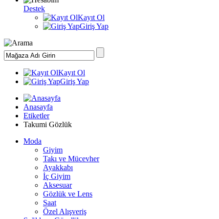
Destek
Kayıt Ol
Giriş Yap
Kayıt Ol
Giriş Yap
Anasayfa
Etiketler
Takumi Gözlük
Moda
Giyim
Takı ve Mücevher
Ayakkabı
İç Giyim
Aksesuar
Gözlük ve Lens
Saat
Özel Alışveriş