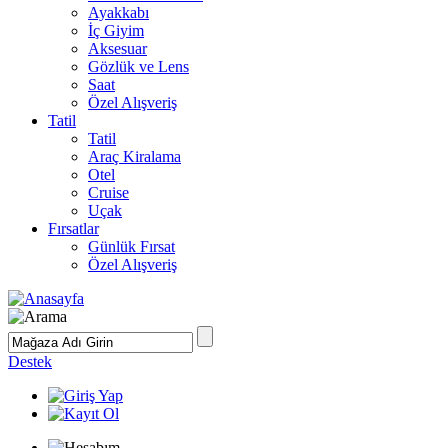
Ayakkabı
İç Giyim
Aksesuar
Gözlük ve Lens
Saat
Özel Alışveriş
Tatil
Tatil
Araç Kiralama
Otel
Cruise
Uçak
Fırsatlar
Günlük Fırsat
Özel Alışveriş
Destek