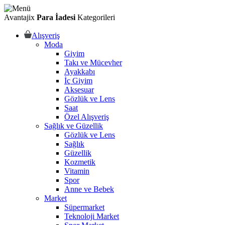
Avantajix
Para İadesi
Kategorileri
Alışveriş
Moda
Giyim
Takı ve Mücevher
Ayakkabı
İç Giyim
Aksesuar
Gözlük ve Lens
Saat
Özel Alışveriş
Sağlık ve Güzellik
Gözlük ve Lens
Sağlık
Güzellik
Kozmetik
Vitamin
Spor
Anne ve Bebek
Market
Süpermarket
Teknoloji Market