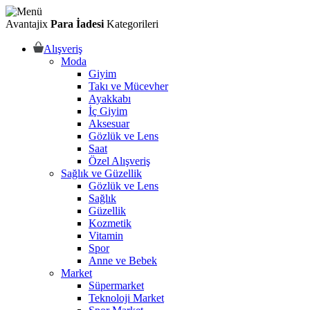
Avantajix
Para İadesi
Kategorileri
Alışveriş
Moda
Giyim
Takı ve Mücevher
Ayakkabı
İç Giyim
Aksesuar
Gözlük ve Lens
Saat
Özel Alışveriş
Sağlık ve Güzellik
Gözlük ve Lens
Sağlık
Güzellik
Kozmetik
Vitamin
Spor
Anne ve Bebek
Market
Süpermarket
Teknoloji Market