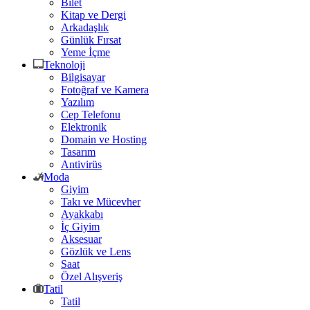
Bilet
Kitap ve Dergi
Arkadaşlık
Günlük Fırsat
Yeme İçme
Teknoloji
Bilgisayar
Fotoğraf ve Kamera
Yazılım
Cep Telefonu
Elektronik
Domain ve Hosting
Tasarım
Antivirüs
Moda
Giyim
Takı ve Mücevher
Ayakkabı
İç Giyim
Aksesuar
Gözlük ve Lens
Saat
Özel Alışveriş
Tatil
Tatil