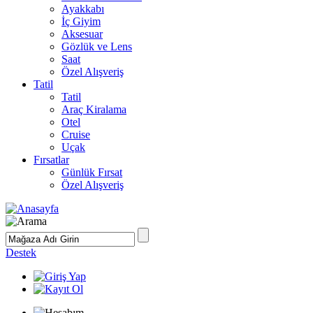
Ayakkabı
İç Giyim
Aksesuar
Gözlük ve Lens
Saat
Özel Alışveriş
Tatil
Tatil
Araç Kiralama
Otel
Cruise
Uçak
Fırsatlar
Günlük Fırsat
Özel Alışveriş
Destek