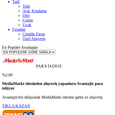
Tatil
Tatil
Araç Kiralama
Otel
Cruise
Uçak
Fırsatlar
Günlük Fırsat
Özel Alışveriş
En Popüler Avantajlar
PARA İADESİ
%2,00
MediaMarkt sitesinden alışveriş yapanlara Avantajix para
ödüyor
Avantajix'ten tıklayarak MediaMarkt sitesine gidin ve alışveriş
TIKLA KAZAN