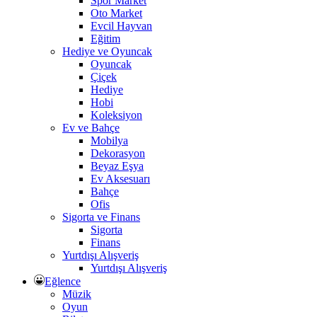
Spor Market
Oto Market
Evcil Hayvan
Eğitim
Hediye ve Oyuncak
Oyuncak
Çiçek
Hediye
Hobi
Koleksiyon
Ev ve Bahçe
Mobilya
Dekorasyon
Beyaz Eşya
Ev Aksesuarı
Bahçe
Ofis
Sigorta ve Finans
Sigorta
Finans
Yurtdışı Alışveriş
Yurtdışı Alışveriş
Eğlence
Müzik
Oyun