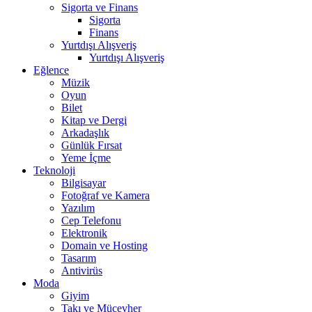
Sigorta ve Finans
Sigorta
Finans
Yurtdışı Alışveriş
Yurtdışı Alışveriş
Eğlence
Müzik
Oyun
Bilet
Kitap ve Dergi
Arkadaşlık
Günlük Fırsat
Yeme İçme
Teknoloji
Bilgisayar
Fotoğraf ve Kamera
Yazılım
Cep Telefonu
Elektronik
Domain ve Hosting
Tasarım
Antivirüs
Moda
Giyim
Takı ve Mücevher