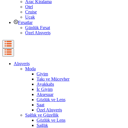
Araç Kiralama
Otel
Cruise
Uçak
Fırsatlar
Günlük Fırsat
Özel Alışveriş
Alışveriş
Moda
Giyim
Takı ve Mücevher
Ayakkabı
İç Giyim
Aksesuar
Gözlük ve Lens
Saat
Özel Alışveriş
Sağlık ve Güzellik
Gözlük ve Lens
Sağlık