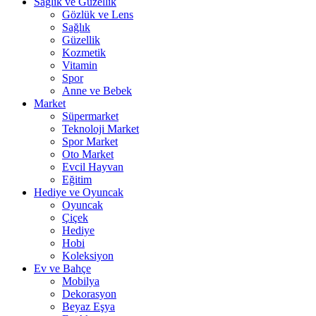
Sağlık ve Güzellik
Gözlük ve Lens
Sağlık
Güzellik
Kozmetik
Vitamin
Spor
Anne ve Bebek
Market
Süpermarket
Teknoloji Market
Spor Market
Oto Market
Evcil Hayvan
Eğitim
Hediye ve Oyuncak
Oyuncak
Çiçek
Hediye
Hobi
Koleksiyon
Ev ve Bahçe
Mobilya
Dekorasyon
Beyaz Eşya