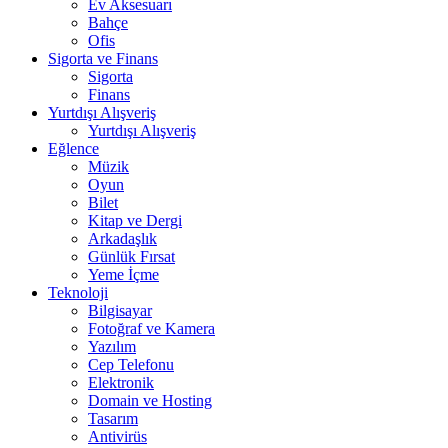
Ev Aksesuarı
Bahçe
Ofis
Sigorta ve Finans
Sigorta
Finans
Yurtdışı Alışveriş
Yurtdışı Alışveriş
Eğlence
Müzik
Oyun
Bilet
Kitap ve Dergi
Arkadaşlık
Günlük Fırsat
Yeme İçme
Teknoloji
Bilgisayar
Fotoğraf ve Kamera
Yazılım
Cep Telefonu
Elektronik
Domain ve Hosting
Tasarım
Antivirüs