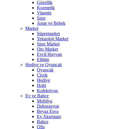
Güzellik
Kozmetik
Vitamin
Spor
Anne ve Bebek
Market
Süpermarket
Teknoloji Market
Spor Market
Oto Market
Evcil Hayvan
Eğitim
Hediye ve Oyuncak
Oyuncak
Çiçek
Hediye
Hobi
Koleksiyon
Ev ve Bahçe
Mobilya
Dekorasyon
Beyaz Eşya
Ev Aksesuarı
Bahçe
Ofis