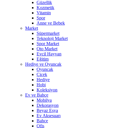
Güzellik
Kozmetik
Vitamin
Spor
Anne ve Bebek
Market
Süpermarket
Teknoloji Market
Spor Market
Oto Market
Evcil Hayvan
Eğitim
Hediye ve Oyuncak
Oyuncak
Çiçek
Hediye
Hobi
Koleksiyon
Ev ve Bahçe
Mobilya
Dekorasyon
Beyaz Eşya
Ev Aksesuarı
Bahçe
Ofis