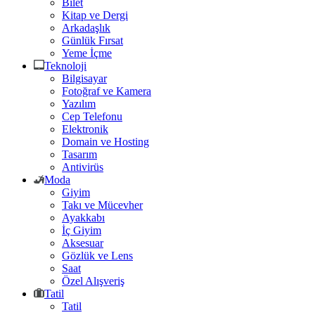
Bilet
Kitap ve Dergi
Arkadaşlık
Günlük Fırsat
Yeme İçme
Teknoloji
Bilgisayar
Fotoğraf ve Kamera
Yazılım
Cep Telefonu
Elektronik
Domain ve Hosting
Tasarım
Antivirüs
Moda
Giyim
Takı ve Mücevher
Ayakkabı
İç Giyim
Aksesuar
Gözlük ve Lens
Saat
Özel Alışveriş
Tatil
Tatil