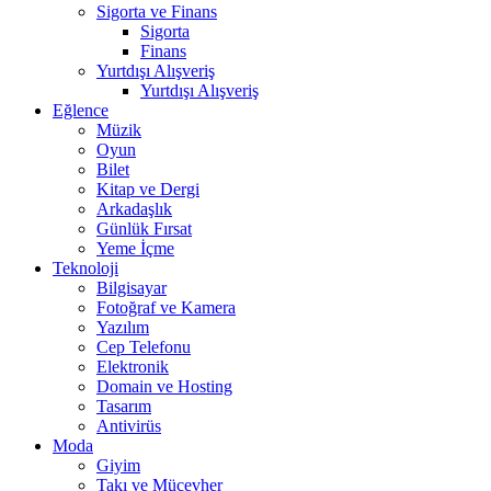
Sigorta ve Finans
Sigorta
Finans
Yurtdışı Alışveriş
Yurtdışı Alışveriş
Eğlence
Müzik
Oyun
Bilet
Kitap ve Dergi
Arkadaşlık
Günlük Fırsat
Yeme İçme
Teknoloji
Bilgisayar
Fotoğraf ve Kamera
Yazılım
Cep Telefonu
Elektronik
Domain ve Hosting
Tasarım
Antivirüs
Moda
Giyim
Takı ve Mücevher