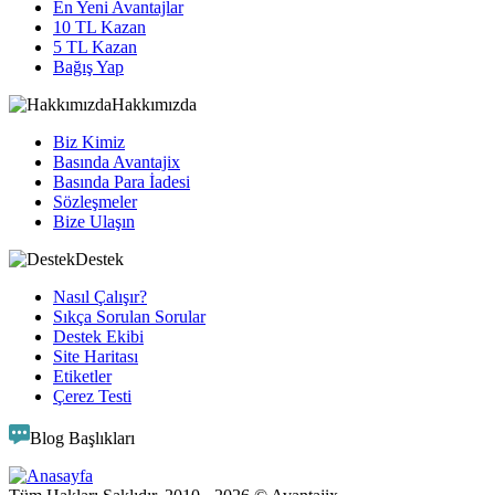
En Yeni Avantajlar
10 TL Kazan
5 TL Kazan
Bağış Yap
Hakkımızda
Biz Kimiz
Basında Avantajix
Basında Para İadesi
Sözleşmeler
Bize Ulaşın
Destek
Nasıl Çalışır?
Sıkça Sorulan Sorular
Destek Ekibi
Site Haritası
Etiketler
Çerez Testi
Blog Başlıkları