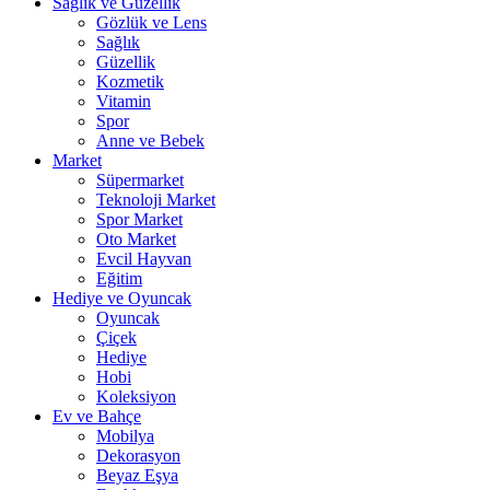
Sağlık ve Güzellik
Gözlük ve Lens
Sağlık
Güzellik
Kozmetik
Vitamin
Spor
Anne ve Bebek
Market
Süpermarket
Teknoloji Market
Spor Market
Oto Market
Evcil Hayvan
Eğitim
Hediye ve Oyuncak
Oyuncak
Çiçek
Hediye
Hobi
Koleksiyon
Ev ve Bahçe
Mobilya
Dekorasyon
Beyaz Eşya