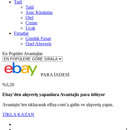
Tatil
Tatil
Araç Kiralama
Otel
Cruise
Uçak
Fırsatlar
Günlük Fırsat
Özel Alışveriş
En Popüler Avantajlar
PARA İADESİ
%3,20
Ebay'den alışveriş yapanlara Avantajix para ödüyor
Avantajix’ten tıklayarak eBay.com’a gidin ve alışveriş yapın.
TIKLA KAZAN
1