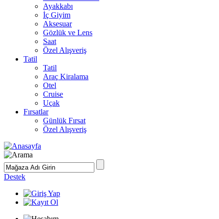
Ayakkabı
İç Giyim
Aksesuar
Gözlük ve Lens
Saat
Özel Alışveriş
Tatil
Tatil
Araç Kiralama
Otel
Cruise
Uçak
Fırsatlar
Günlük Fırsat
Özel Alışveriş
Destek