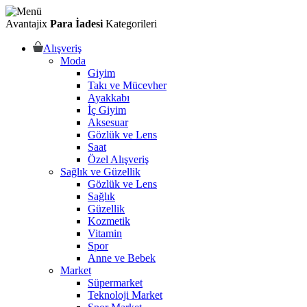
Avantajix
Para İadesi
Kategorileri
Alışveriş
Moda
Giyim
Takı ve Mücevher
Ayakkabı
İç Giyim
Aksesuar
Gözlük ve Lens
Saat
Özel Alışveriş
Sağlık ve Güzellik
Gözlük ve Lens
Sağlık
Güzellik
Kozmetik
Vitamin
Spor
Anne ve Bebek
Market
Süpermarket
Teknoloji Market