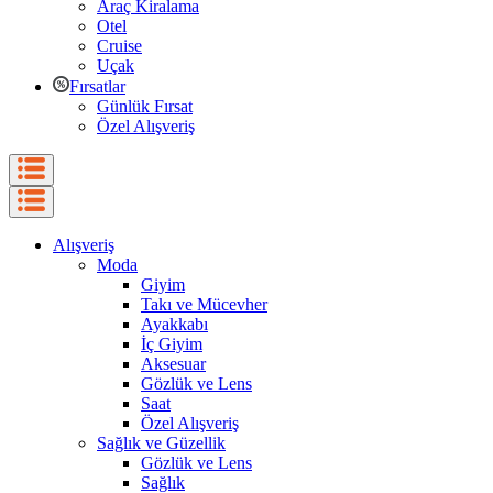
Araç Kiralama
Otel
Cruise
Uçak
Fırsatlar
Günlük Fırsat
Özel Alışveriş
Alışveriş
Moda
Giyim
Takı ve Mücevher
Ayakkabı
İç Giyim
Aksesuar
Gözlük ve Lens
Saat
Özel Alışveriş
Sağlık ve Güzellik
Gözlük ve Lens
Sağlık