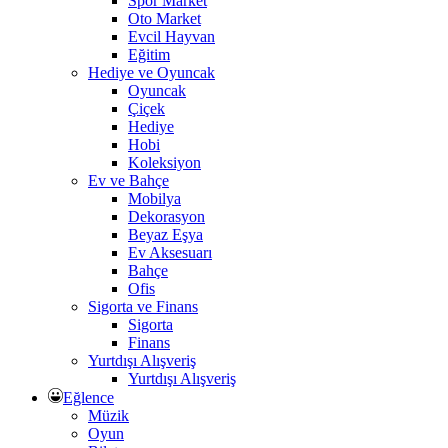
Spor Market
Oto Market
Evcil Hayvan
Eğitim
Hediye ve Oyuncak
Oyuncak
Çiçek
Hediye
Hobi
Koleksiyon
Ev ve Bahçe
Mobilya
Dekorasyon
Beyaz Eşya
Ev Aksesuarı
Bahçe
Ofis
Sigorta ve Finans
Sigorta
Finans
Yurtdışı Alışveriş
Yurtdışı Alışveriş
Eğlence
Müzik
Oyun