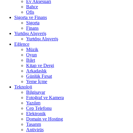
Ev Aksesuarı
Bahçe
Ofis
Sigorta ve Finans
Sigorta
Finans
Yurtdışı Alışveriş
Yurtdışı Alışveriş
Eğlence
Müzik
Oyun
Bilet
Kitap ve Dergi
Arkadaşlık
Günlük Fırsat
Yeme İçme
Teknoloji
Bilgisayar
Fotoğraf ve Kamera
Yazılım
Cep Telefonu
Elektronik
Domain ve Hosting
Tasarım
Antivirüs