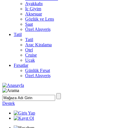
Ayakkabı
İç Giyim
Aksesuar
Gözlük ve Lens
Saat
Özel Alışveriş
Tatil
Tatil
Araç Kiralama
Otel
Cruise
Uçak
Fırsatlar
Günlük Fırsat
Özel Alışveriş
Destek