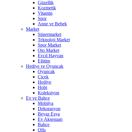
Güzellik
Kozmetik
Vitamin
Spor
Anne ve Bebek
Market
Süpermarket
Teknoloji Market
Spor Market
Oto Market
Evcil Hayvan
Eğitim
Hediye ve Oyuncak
Oyuncak
Çiçek
Hediye
Hobi
Koleksiyon
Ev ve Bahçe
Mobilya
Dekorasyon
Beyaz Eşya
Ev Aksesuarı
Bahçe
Ofis