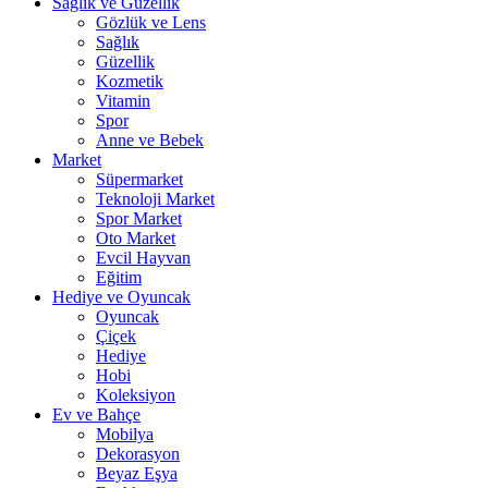
Sağlık ve Güzellik
Gözlük ve Lens
Sağlık
Güzellik
Kozmetik
Vitamin
Spor
Anne ve Bebek
Market
Süpermarket
Teknoloji Market
Spor Market
Oto Market
Evcil Hayvan
Eğitim
Hediye ve Oyuncak
Oyuncak
Çiçek
Hediye
Hobi
Koleksiyon
Ev ve Bahçe
Mobilya
Dekorasyon
Beyaz Eşya