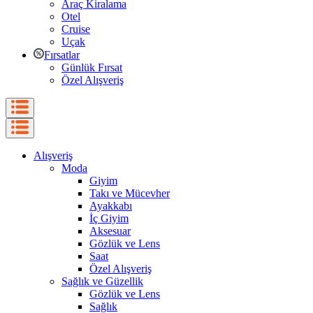
Araç Kiralama
Otel
Cruise
Uçak
Fırsatlar
Günlük Fırsat
Özel Alışveriş
Alışveriş
Moda
Giyim
Takı ve Mücevher
Ayakkabı
İç Giyim
Aksesuar
Gözlük ve Lens
Saat
Özel Alışveriş
Sağlık ve Güzellik
Gözlük ve Lens
Sağlık