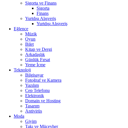
Sigorta ve Finans
Sigorta
Finans
Yurtdışı Alışveriş
Yurtdışı Alışveriş
Eğlence
Müzik
Oyun
Bilet
Kitap ve Dergi
Arkadaşlık
Günlük Fırsat
Yeme İçme
Teknoloji
Bilgisayar
Fotoğraf ve Kamera
Yazılım
Cep Telefonu
Elektronik
Domain ve Hosting
Tasarım
Antivirüs
Moda
Giyim
Takı ve Mücevher