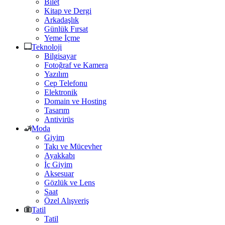
Bilet
Kitap ve Dergi
Arkadaşlık
Günlük Fırsat
Yeme İçme
Teknoloji
Bilgisayar
Fotoğraf ve Kamera
Yazılım
Cep Telefonu
Elektronik
Domain ve Hosting
Tasarım
Antivirüs
Moda
Giyim
Takı ve Mücevher
Ayakkabı
İç Giyim
Aksesuar
Gözlük ve Lens
Saat
Özel Alışveriş
Tatil
Tatil