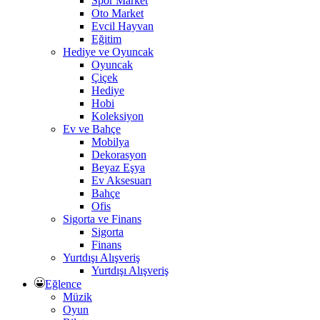
Spor Market
Oto Market
Evcil Hayvan
Eğitim
Hediye ve Oyuncak
Oyuncak
Çiçek
Hediye
Hobi
Koleksiyon
Ev ve Bahçe
Mobilya
Dekorasyon
Beyaz Eşya
Ev Aksesuarı
Bahçe
Ofis
Sigorta ve Finans
Sigorta
Finans
Yurtdışı Alışveriş
Yurtdışı Alışveriş
Eğlence
Müzik
Oyun