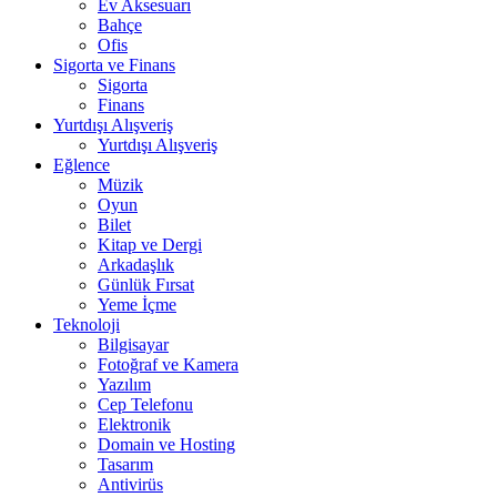
Ev Aksesuarı
Bahçe
Ofis
Sigorta ve Finans
Sigorta
Finans
Yurtdışı Alışveriş
Yurtdışı Alışveriş
Eğlence
Müzik
Oyun
Bilet
Kitap ve Dergi
Arkadaşlık
Günlük Fırsat
Yeme İçme
Teknoloji
Bilgisayar
Fotoğraf ve Kamera
Yazılım
Cep Telefonu
Elektronik
Domain ve Hosting
Tasarım
Antivirüs