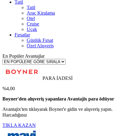
Tatil
Tatil
Araç Kiralama
Otel
Cruise
Uçak
Fırsatlar
Günlük Fırsat
Özel Alışveriş
En Popüler Avantajlar
PARA İADESİ
%4,00
Boyner'den alışveriş yapanlara Avantajix para ödüyor
Avantajix'ten tıklayarak Boyner'e gidin ve alışveriş yapın.
Harcadığınız
TIKLA KAZAN