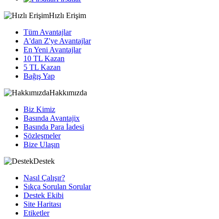
Hızlı Erişim
Tüm Avantajlar
A'dan Z'ye Avantajlar
En Yeni Avantajlar
10 TL Kazan
5 TL Kazan
Bağış Yap
Hakkımızda
Biz Kimiz
Basında Avantajix
Basında Para İadesi
Sözleşmeler
Bize Ulaşın
Destek
Nasıl Çalışır?
Sıkça Sorulan Sorular
Destek Ekibi
Site Haritası
Etiketler