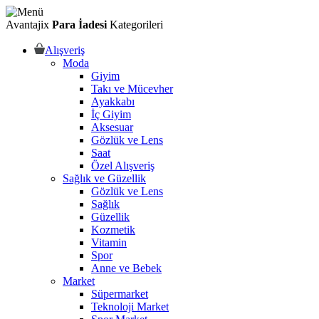
Avantajix
Para İadesi
Kategorileri
Alışveriş
Moda
Giyim
Takı ve Mücevher
Ayakkabı
İç Giyim
Aksesuar
Gözlük ve Lens
Saat
Özel Alışveriş
Sağlık ve Güzellik
Gözlük ve Lens
Sağlık
Güzellik
Kozmetik
Vitamin
Spor
Anne ve Bebek
Market
Süpermarket
Teknoloji Market