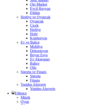
Spor Market
Oto Market
Evcil Hayvan
Eğitim
Hediye ve Oyuncak
Oyuncak
Çiçek
Hediye
Hobi
Koleksiyon
Ev ve Bahçe
Mobilya
Dekorasyon
Beyaz Eşya
Ev Aksesuarı
Bahçe
Ofis
Sigorta ve Finans
Sigorta
Finans
Yurtdışı Alışveriş
Yurtdışı Alışveriş
Eğlence
Müzik
Oyun