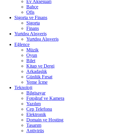
Ev Aksesuarı
Bahçe
Ofis
Sigorta ve Finans
Sigorta
Finans
Yurtdışı Alışveriş
Yurtdışı Alışveriş
Eğlence
Müzik
Oyun
Bilet
Kitap ve Dergi
Arkadaşlık
Günlük Fırsat
Yeme İçme
Teknoloji
Bilgisayar
Fotoğraf ve Kamera
Yazılım
Cep Telefonu
Elektronik
Domain ve Hosting
Tasarım
Antivirüs