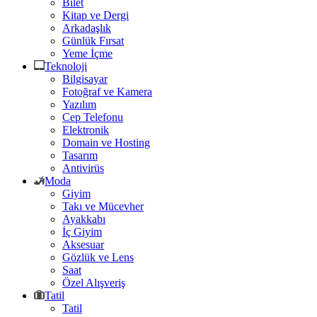
Bilet
Kitap ve Dergi
Arkadaşlık
Günlük Fırsat
Yeme İçme
Teknoloji
Bilgisayar
Fotoğraf ve Kamera
Yazılım
Cep Telefonu
Elektronik
Domain ve Hosting
Tasarım
Antivirüs
Moda
Giyim
Takı ve Mücevher
Ayakkabı
İç Giyim
Aksesuar
Gözlük ve Lens
Saat
Özel Alışveriş
Tatil
Tatil