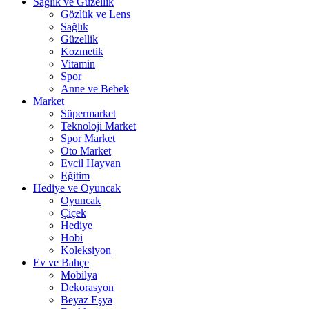
Sağlık ve Güzellik
Gözlük ve Lens
Sağlık
Güzellik
Kozmetik
Vitamin
Spor
Anne ve Bebek
Market
Süpermarket
Teknoloji Market
Spor Market
Oto Market
Evcil Hayvan
Eğitim
Hediye ve Oyuncak
Oyuncak
Çiçek
Hediye
Hobi
Koleksiyon
Ev ve Bahçe
Mobilya
Dekorasyon
Beyaz Eşya