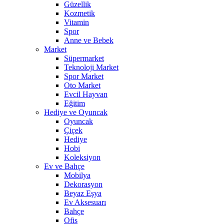
Güzellik
Kozmetik
Vitamin
Spor
Anne ve Bebek
Market
Süpermarket
Teknoloji Market
Spor Market
Oto Market
Evcil Hayvan
Eğitim
Hediye ve Oyuncak
Oyuncak
Çiçek
Hediye
Hobi
Koleksiyon
Ev ve Bahçe
Mobilya
Dekorasyon
Beyaz Eşya
Ev Aksesuarı
Bahçe
Ofis