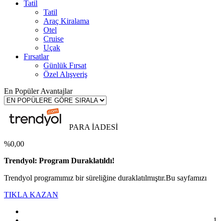
Tatil
Tatil
Araç Kiralama
Otel
Cruise
Uçak
Fırsatlar
Günlük Fırsat
Özel Alışveriş
En Popüler Avantajlar
PARA İADESİ
%0,00
Trendyol: Program Duraklatıldı!
Trendyol programımız bir süreliğine duraklatılmıştır.Bu sayfamızı
TIKLA KAZAN
1