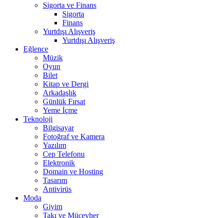
Sigorta ve Finans
Sigorta
Finans
Yurtdışı Alışveriş
Yurtdışı Alışveriş
Eğlence
Müzik
Oyun
Bilet
Kitap ve Dergi
Arkadaşlık
Günlük Fırsat
Yeme İçme
Teknoloji
Bilgisayar
Fotoğraf ve Kamera
Yazılım
Cep Telefonu
Elektronik
Domain ve Hosting
Tasarım
Antivirüs
Moda
Giyim
Takı ve Mücevher