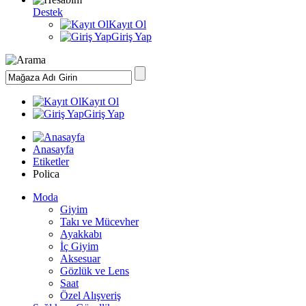
Destek
Kayıt Ol
Giriş Yap
Kayıt Ol
Giriş Yap
Anasayfa
Etiketler
Polica
Moda
Giyim
Takı ve Mücevher
Ayakkabı
İç Giyim
Aksesuar
Gözlük ve Lens
Saat
Özel Alışveriş