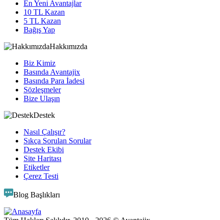
En Yeni Avantajlar
10 TL Kazan
5 TL Kazan
Bağış Yap
Hakkımızda
Biz Kimiz
Basında Avantajix
Basında Para İadesi
Sözleşmeler
Bize Ulaşın
Destek
Nasıl Çalışır?
Sıkça Sorulan Sorular
Destek Ekibi
Site Haritası
Etiketler
Çerez Testi
Blog Başlıkları