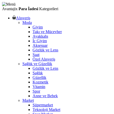
Avantajix
Para İadesi
Kategorileri
Alışveriş
Moda
Giyim
Takı ve Mücevher
Ayakkabı
İç Giyim
Aksesuar
Gözlük ve Lens
Saat
Özel Alışveriş
Sağlık ve Güzellik
Gözlük ve Lens
Sağlık
Güzellik
Kozmetik
Vitamin
Spor
Anne ve Bebek
Market
Süpermarket
Teknoloji Market