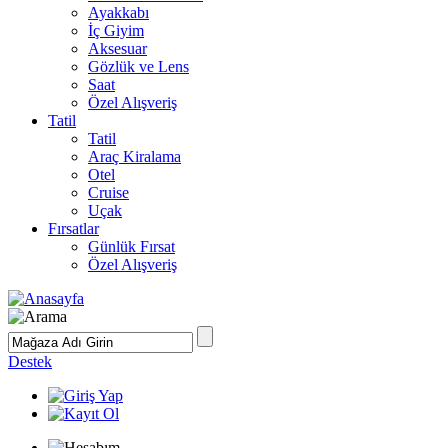
Ayakkabı
İç Giyim
Aksesuar
Gözlük ve Lens
Saat
Özel Alışveriş
Tatil
Tatil
Araç Kiralama
Otel
Cruise
Uçak
Fırsatlar
Günlük Fırsat
Özel Alışveriş
Destek