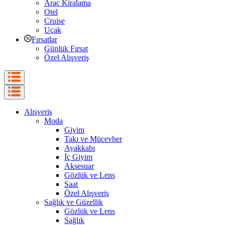
Araç Kiralama
Otel
Cruise
Uçak
Fırsatlar
Günlük Fırsat
Özel Alışveriş
Alışveriş
Moda
Giyim
Takı ve Mücevher
Ayakkabı
İç Giyim
Aksesuar
Gözlük ve Lens
Saat
Özel Alışveriş
Sağlık ve Güzellik
Gözlük ve Lens
Sağlık