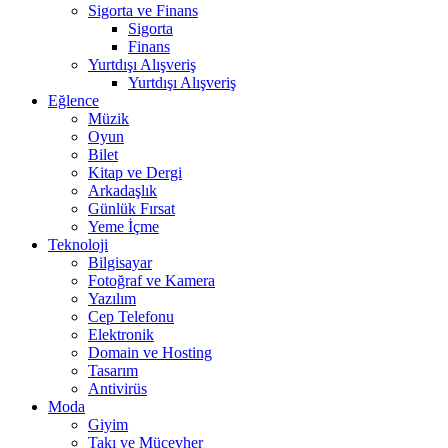
Sigorta ve Finans
Sigorta
Finans
Yurtdışı Alışveriş
Yurtdışı Alışveriş
Eğlence
Müzik
Oyun
Bilet
Kitap ve Dergi
Arkadaşlık
Günlük Fırsat
Yeme İçme
Teknoloji
Bilgisayar
Fotoğraf ve Kamera
Yazılım
Cep Telefonu
Elektronik
Domain ve Hosting
Tasarım
Antivirüs
Moda
Giyim
Takı ve Mücevher