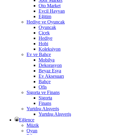
Spor Market
Oto Market
Evcil Hayvan
Eğitim
Hediye ve Oyuncak
Oyuncak
Çiçek
Hediye
Hobi
Koleksiyon
Ev ve Bahçe
Mobilya
Dekorasyon
Beyaz Eşya
Ev Aksesuarı
Bahçe
Ofis
Sigorta ve Finans
Sigorta
Finans
Yurtdışı Alışveriş
Yurtdışı Alışveriş
Eğlence
Müzik
Oyun