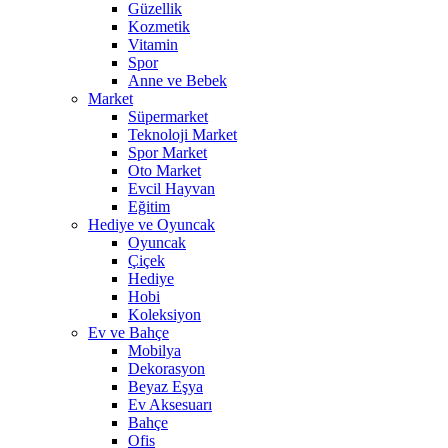
Güzellik
Kozmetik
Vitamin
Spor
Anne ve Bebek
Market
Süpermarket
Teknoloji Market
Spor Market
Oto Market
Evcil Hayvan
Eğitim
Hediye ve Oyuncak
Oyuncak
Çiçek
Hediye
Hobi
Koleksiyon
Ev ve Bahçe
Mobilya
Dekorasyon
Beyaz Eşya
Ev Aksesuarı
Bahçe
Ofis