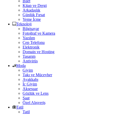
Bilet
Kitap ve Dergi
Arkadaşlık
Günlük Fırsat
Yeme İçme
Teknoloji
Bilgisayar
Fotoğraf ve Kamera
Yazılım
Cep Telefonu
Elektronik
Domain ve Hosting
Tasarım
Antivirüs
Moda
Giyim
Takı ve Mücevher
Ayakkabı
İç Giyim
Aksesuar
Gözlük ve Lens
Saat
Özel Alışveriş
Tatil
Tatil