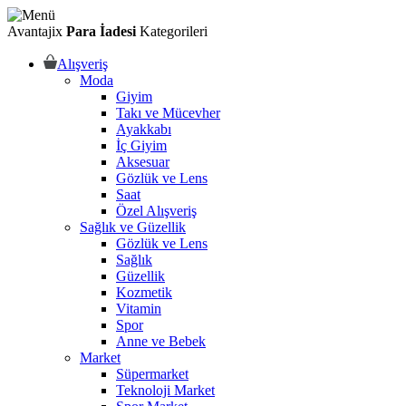
Avantajix
Para İadesi
Kategorileri
Alışveriş
Moda
Giyim
Takı ve Mücevher
Ayakkabı
İç Giyim
Aksesuar
Gözlük ve Lens
Saat
Özel Alışveriş
Sağlık ve Güzellik
Gözlük ve Lens
Sağlık
Güzellik
Kozmetik
Vitamin
Spor
Anne ve Bebek
Market
Süpermarket
Teknoloji Market