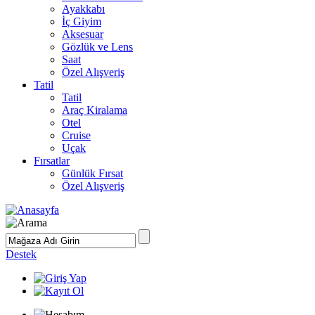
Ayakkabı
İç Giyim
Aksesuar
Gözlük ve Lens
Saat
Özel Alışveriş
Tatil
Tatil
Araç Kiralama
Otel
Cruise
Uçak
Fırsatlar
Günlük Fırsat
Özel Alışveriş
Destek