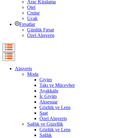
Araç Kiralama
Otel
Cruise
Uçak
Fırsatlar
Günlük Fırsat
Özel Alışveriş
Alışveriş
Moda
Giyim
Takı ve Mücevher
Ayakkabı
İç Giyim
Aksesuar
Gözlük ve Lens
Saat
Özel Alışveriş
Sağlık ve Güzellik
Gözlük ve Lens
Sağlık