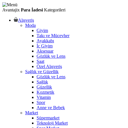
Avantajix
Para İadesi
Kategorileri
Alışveriş
Moda
Giyim
Takı ve Mücevher
Ayakkabı
İç Giyim
Aksesuar
Gözlük ve Lens
Saat
Özel Alışveriş
Sağlık ve Güzellik
Gözlük ve Lens
Sağlık
Güzellik
Kozmetik
Vitamin
Spor
Anne ve Bebek
Market
Süpermarket
Teknoloji Market