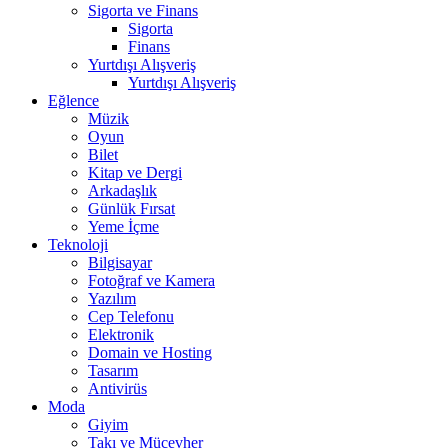
Sigorta ve Finans
Sigorta
Finans
Yurtdışı Alışveriş
Yurtdışı Alışveriş
Eğlence
Müzik
Oyun
Bilet
Kitap ve Dergi
Arkadaşlık
Günlük Fırsat
Yeme İçme
Teknoloji
Bilgisayar
Fotoğraf ve Kamera
Yazılım
Cep Telefonu
Elektronik
Domain ve Hosting
Tasarım
Antivirüs
Moda
Giyim
Takı ve Mücevher