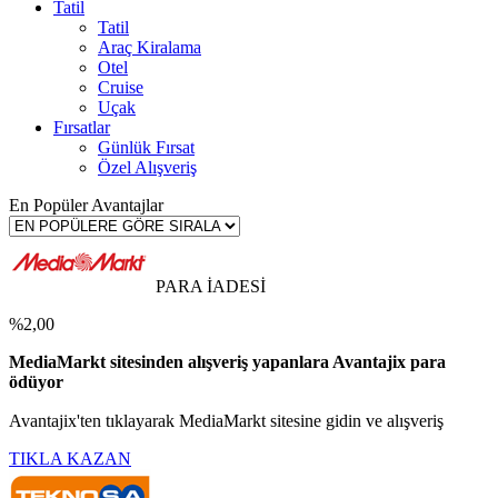
Tatil
Tatil
Araç Kiralama
Otel
Cruise
Uçak
Fırsatlar
Günlük Fırsat
Özel Alışveriş
En Popüler Avantajlar
PARA İADESİ
%2,00
MediaMarkt sitesinden alışveriş yapanlara Avantajix para
ödüyor
Avantajix'ten tıklayarak MediaMarkt sitesine gidin ve alışveriş
TIKLA KAZAN