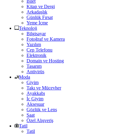
Bilet
Kitap ve Dergi
Arkadaşlık
Günlük Fırsat
Yeme İçme
Teknoloji
Bilgisayar
Fotoğraf ve Kamera
Yazılım
Cep Telefonu
Elektronik
Domain ve Hosting
Tasarım
Antivirüs
Moda
Giyim
Takı ve Mücevher
Ayakkabı
İç Giyim
Aksesuar
Gözlük ve Lens
Saat
Özel Alışveriş
Tatil
Tatil