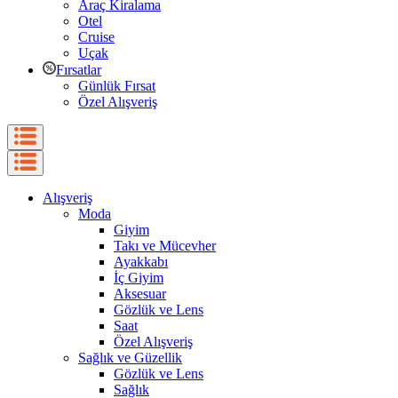
Araç Kiralama
Otel
Cruise
Uçak
Fırsatlar
Günlük Fırsat
Özel Alışveriş
Alışveriş
Moda
Giyim
Takı ve Mücevher
Ayakkabı
İç Giyim
Aksesuar
Gözlük ve Lens
Saat
Özel Alışveriş
Sağlık ve Güzellik
Gözlük ve Lens
Sağlık