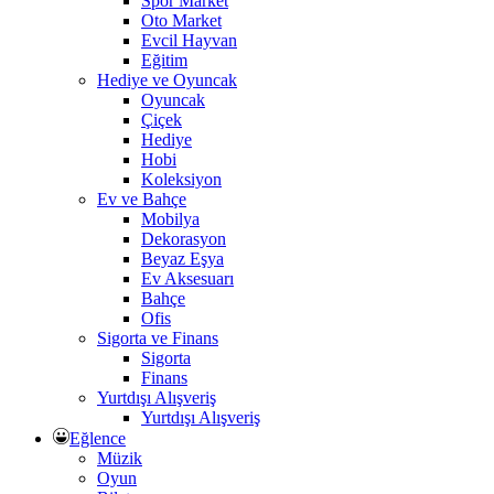
Spor Market
Oto Market
Evcil Hayvan
Eğitim
Hediye ve Oyuncak
Oyuncak
Çiçek
Hediye
Hobi
Koleksiyon
Ev ve Bahçe
Mobilya
Dekorasyon
Beyaz Eşya
Ev Aksesuarı
Bahçe
Ofis
Sigorta ve Finans
Sigorta
Finans
Yurtdışı Alışveriş
Yurtdışı Alışveriş
Eğlence
Müzik
Oyun