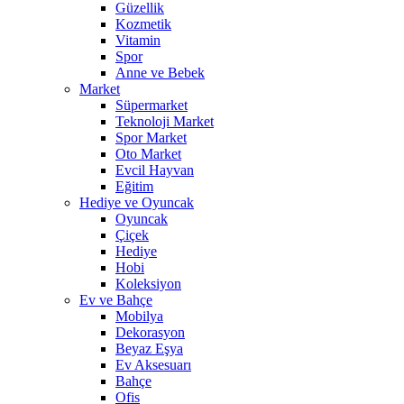
Güzellik
Kozmetik
Vitamin
Spor
Anne ve Bebek
Market
Süpermarket
Teknoloji Market
Spor Market
Oto Market
Evcil Hayvan
Eğitim
Hediye ve Oyuncak
Oyuncak
Çiçek
Hediye
Hobi
Koleksiyon
Ev ve Bahçe
Mobilya
Dekorasyon
Beyaz Eşya
Ev Aksesuarı
Bahçe
Ofis