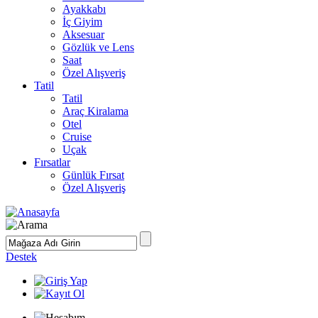
Ayakkabı
İç Giyim
Aksesuar
Gözlük ve Lens
Saat
Özel Alışveriş
Tatil
Tatil
Araç Kiralama
Otel
Cruise
Uçak
Fırsatlar
Günlük Fırsat
Özel Alışveriş
Destek