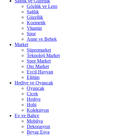
Sağlık ve Güzellik
Gözlük ve Lens
Sağlık
Güzellik
Kozmetik
Vitamin
Spor
Anne ve Bebek
Market
Süpermarket
Teknoloji Market
Spor Market
Oto Market
Evcil Hayvan
Eğitim
Hediye ve Oyuncak
Oyuncak
Çiçek
Hediye
Hobi
Koleksiyon
Ev ve Bahçe
Mobilya
Dekorasyon
Beyaz Eşya