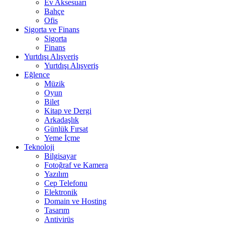
Ev Aksesuarı
Bahçe
Ofis
Sigorta ve Finans
Sigorta
Finans
Yurtdışı Alışveriş
Yurtdışı Alışveriş
Eğlence
Müzik
Oyun
Bilet
Kitap ve Dergi
Arkadaşlık
Günlük Fırsat
Yeme İçme
Teknoloji
Bilgisayar
Fotoğraf ve Kamera
Yazılım
Cep Telefonu
Elektronik
Domain ve Hosting
Tasarım
Antivirüs