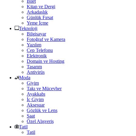
Bilet
Kitap ve Dergi
Arkadaşlık
Günlük Fırsat
Yeme İçme
Teknoloji
Bilgisayar
Fotoğraf ve Kamera
Yazılım
Cep Telefonu
Elektronik
Domain ve Hosting
Tasarım
Antivirüs
Moda
Giyim
Takı ve Mücevher
Ayakkabı
İç Giyim
Aksesuar
Gözlük ve Lens
Saat
Özel Alışveriş
Tatil
Tatil