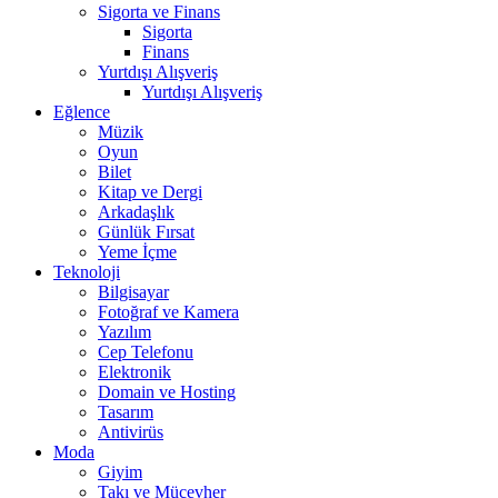
Sigorta ve Finans
Sigorta
Finans
Yurtdışı Alışveriş
Yurtdışı Alışveriş
Eğlence
Müzik
Oyun
Bilet
Kitap ve Dergi
Arkadaşlık
Günlük Fırsat
Yeme İçme
Teknoloji
Bilgisayar
Fotoğraf ve Kamera
Yazılım
Cep Telefonu
Elektronik
Domain ve Hosting
Tasarım
Antivirüs
Moda
Giyim
Takı ve Mücevher