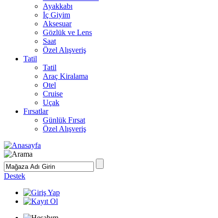
Ayakkabı
İç Giyim
Aksesuar
Gözlük ve Lens
Saat
Özel Alışveriş
Tatil
Tatil
Araç Kiralama
Otel
Cruise
Uçak
Fırsatlar
Günlük Fırsat
Özel Alışveriş
Destek