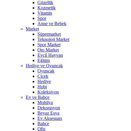
Güzellik
Kozmetik
Vitamin
Spor
Anne ve Bebek
Market
Süpermarket
Teknoloji Market
Spor Market
Oto Market
Evcil Hayvan
Eğitim
Hediye ve Oyuncak
Oyuncak
Çiçek
Hediye
Hobi
Koleksiyon
Ev ve Bahçe
Mobilya
Dekorasyon
Beyaz Eşya
Ev Aksesuarı
Bahçe
Ofis