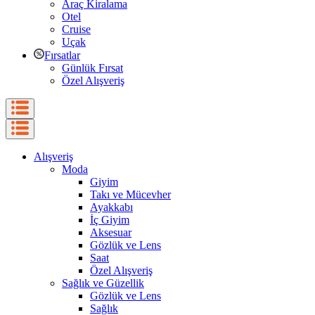
Araç Kiralama
Otel
Cruise
Uçak
Fırsatlar
Günlük Fırsat
Özel Alışveriş
Alışveriş
Moda
Giyim
Takı ve Mücevher
Ayakkabı
İç Giyim
Aksesuar
Gözlük ve Lens
Saat
Özel Alışveriş
Sağlık ve Güzellik
Gözlük ve Lens
Sağlık