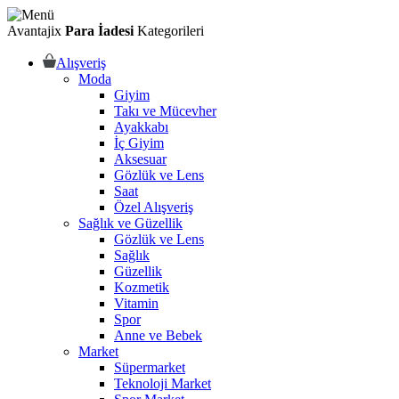
Avantajix
Para İadesi
Kategorileri
Alışveriş
Moda
Giyim
Takı ve Mücevher
Ayakkabı
İç Giyim
Aksesuar
Gözlük ve Lens
Saat
Özel Alışveriş
Sağlık ve Güzellik
Gözlük ve Lens
Sağlık
Güzellik
Kozmetik
Vitamin
Spor
Anne ve Bebek
Market
Süpermarket
Teknoloji Market