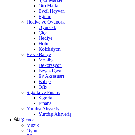
Spor Market
Oto Market
Evcil Hayvan
Eğitim
Hediye ve Oyuncak
Oyuncak
Çiçek
Hediye
Hobi
Koleksiyon
Ev ve Bahçe
Mobilya
Dekorasyon
Beyaz Eşya
Ev Aksesuarı
Bahçe
Ofis
Sigorta ve Finans
Sigorta
Finans
Yurtdışı Alışveriş
Yurtdışı Alışveriş
Eğlence
Müzik
Oyun