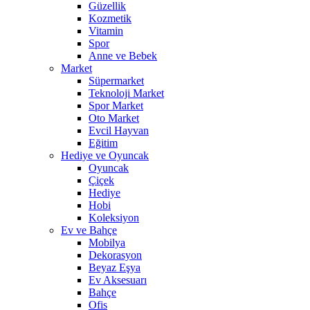
Güzellik
Kozmetik
Vitamin
Spor
Anne ve Bebek
Market
Süpermarket
Teknoloji Market
Spor Market
Oto Market
Evcil Hayvan
Eğitim
Hediye ve Oyuncak
Oyuncak
Çiçek
Hediye
Hobi
Koleksiyon
Ev ve Bahçe
Mobilya
Dekorasyon
Beyaz Eşya
Ev Aksesuarı
Bahçe
Ofis