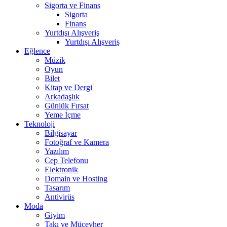
Sigorta ve Finans
Sigorta
Finans
Yurtdışı Alışveriş
Yurtdışı Alışveriş
Eğlence
Müzik
Oyun
Bilet
Kitap ve Dergi
Arkadaşlık
Günlük Fırsat
Yeme İçme
Teknoloji
Bilgisayar
Fotoğraf ve Kamera
Yazılım
Cep Telefonu
Elektronik
Domain ve Hosting
Tasarım
Antivirüs
Moda
Giyim
Takı ve Mücevher