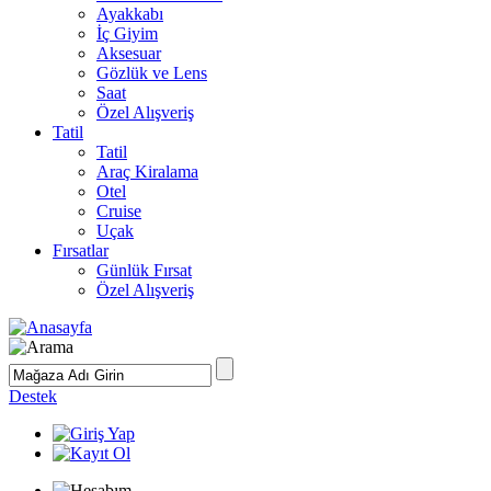
Ayakkabı
İç Giyim
Aksesuar
Gözlük ve Lens
Saat
Özel Alışveriş
Tatil
Tatil
Araç Kiralama
Otel
Cruise
Uçak
Fırsatlar
Günlük Fırsat
Özel Alışveriş
Destek