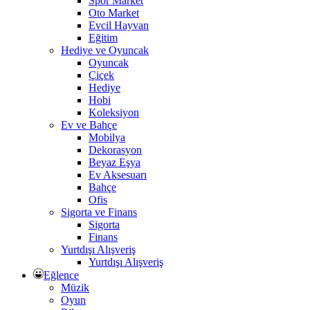
Spor Market
Oto Market
Evcil Hayvan
Eğitim
Hediye ve Oyuncak
Oyuncak
Çiçek
Hediye
Hobi
Koleksiyon
Ev ve Bahçe
Mobilya
Dekorasyon
Beyaz Eşya
Ev Aksesuarı
Bahçe
Ofis
Sigorta ve Finans
Sigorta
Finans
Yurtdışı Alışveriş
Yurtdışı Alışveriş
Eğlence
Müzik
Oyun