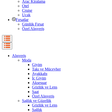
Araç Kiralama
Otel
Cruise
Uçak
Fırsatlar
Günlük Fırsat
Özel Alışveriş
Alışveriş
Moda
Giyim
Takı ve Mücevher
Ayakkabı
İç Giyim
Aksesuar
Gözlük ve Lens
Saat
Özel Alışveriş
Sağlık ve Güzellik
Gözlük ve Lens
Sağlık