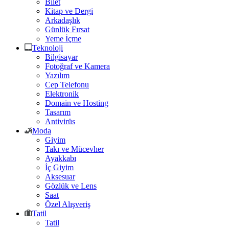
Bilet
Kitap ve Dergi
Arkadaşlık
Günlük Fırsat
Yeme İçme
Teknoloji
Bilgisayar
Fotoğraf ve Kamera
Yazılım
Cep Telefonu
Elektronik
Domain ve Hosting
Tasarım
Antivirüs
Moda
Giyim
Takı ve Mücevher
Ayakkabı
İç Giyim
Aksesuar
Gözlük ve Lens
Saat
Özel Alışveriş
Tatil
Tatil