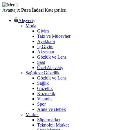
Avantajix
Para İadesi
Kategorileri
Alışveriş
Moda
Giyim
Takı ve Mücevher
Ayakkabı
İç Giyim
Aksesuar
Gözlük ve Lens
Saat
Özel Alışveriş
Sağlık ve Güzellik
Gözlük ve Lens
Sağlık
Güzellik
Kozmetik
Vitamin
Spor
Anne ve Bebek
Market
Süpermarket
Teknoloji Market