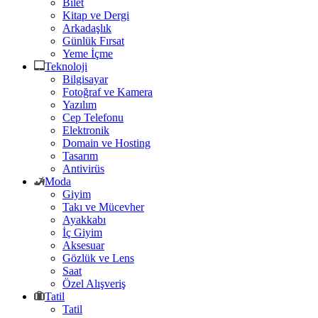
Bilet
Kitap ve Dergi
Arkadaşlık
Günlük Fırsat
Yeme İçme
Teknoloji
Bilgisayar
Fotoğraf ve Kamera
Yazılım
Cep Telefonu
Elektronik
Domain ve Hosting
Tasarım
Antivirüs
Moda
Giyim
Takı ve Mücevher
Ayakkabı
İç Giyim
Aksesuar
Gözlük ve Lens
Saat
Özel Alışveriş
Tatil
Tatil