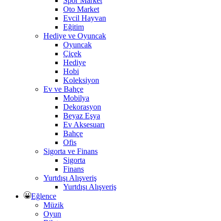
Spor Market
Oto Market
Evcil Hayvan
Eğitim
Hediye ve Oyuncak
Oyuncak
Çiçek
Hediye
Hobi
Koleksiyon
Ev ve Bahçe
Mobilya
Dekorasyon
Beyaz Eşya
Ev Aksesuarı
Bahçe
Ofis
Sigorta ve Finans
Sigorta
Finans
Yurtdışı Alışveriş
Yurtdışı Alışveriş
Eğlence
Müzik
Oyun