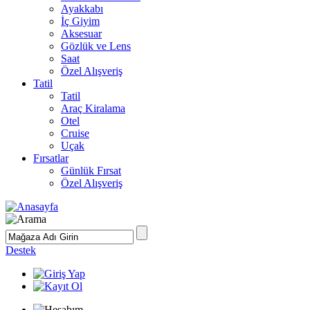
Ayakkabı
İç Giyim
Aksesuar
Gözlük ve Lens
Saat
Özel Alışveriş
Tatil
Tatil
Araç Kiralama
Otel
Cruise
Uçak
Fırsatlar
Günlük Fırsat
Özel Alışveriş
Destek