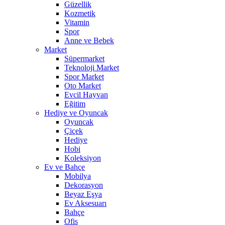
Güzellik
Kozmetik
Vitamin
Spor
Anne ve Bebek
Market
Süpermarket
Teknoloji Market
Spor Market
Oto Market
Evcil Hayvan
Eğitim
Hediye ve Oyuncak
Oyuncak
Çiçek
Hediye
Hobi
Koleksiyon
Ev ve Bahçe
Mobilya
Dekorasyon
Beyaz Eşya
Ev Aksesuarı
Bahçe
Ofis