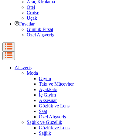
Araç Kiralama
Otel
Cruise
Uçak
Fırsatlar
Günlük Fırsat
Özel Alışveriş
Alışveriş
Moda
Giyim
Takı ve Mücevher
Ayakkabı
İç Giyim
Aksesuar
Gözlük ve Lens
Saat
Özel Alışveriş
Sağlık ve Güzellik
Gözlük ve Lens
Sağlık