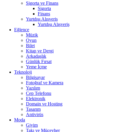
Sigorta ve Finans
Sigorta
Finans
Yurtdışı Alışveriş
Yurtdışı Alışveriş
Eğlence
Müzik
Oyun
Bilet
Kitap ve Dergi
Arkadaşlık
Günlük Fırsat
Yeme İçme
Teknoloji
Bilgisayar
Fotoğraf ve Kamera
Yazılım
Cep Telefonu
Elektronik
Domain ve Hosting
Tasarım
Antivirüs
Moda
Giyim
Takı ve Mücevher