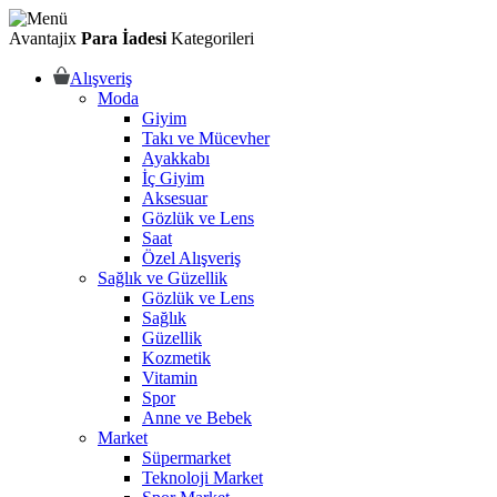
Avantajix
Para İadesi
Kategorileri
Alışveriş
Moda
Giyim
Takı ve Mücevher
Ayakkabı
İç Giyim
Aksesuar
Gözlük ve Lens
Saat
Özel Alışveriş
Sağlık ve Güzellik
Gözlük ve Lens
Sağlık
Güzellik
Kozmetik
Vitamin
Spor
Anne ve Bebek
Market
Süpermarket
Teknoloji Market