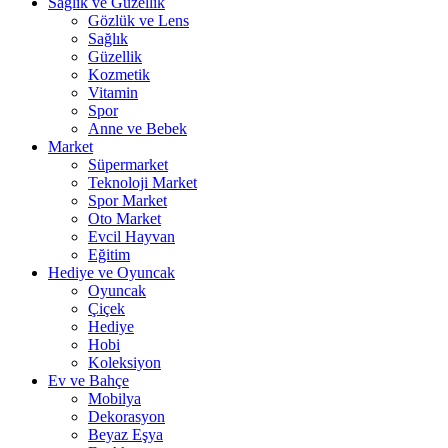
Sağlık ve Güzellik
Gözlük ve Lens
Sağlık
Güzellik
Kozmetik
Vitamin
Spor
Anne ve Bebek
Market
Süpermarket
Teknoloji Market
Spor Market
Oto Market
Evcil Hayvan
Eğitim
Hediye ve Oyuncak
Oyuncak
Çiçek
Hediye
Hobi
Koleksiyon
Ev ve Bahçe
Mobilya
Dekorasyon
Beyaz Eşya