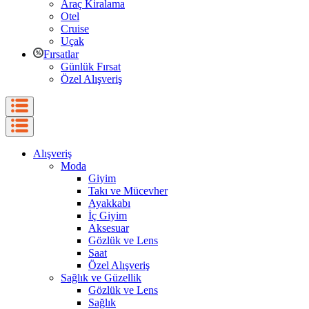
Araç Kiralama
Otel
Cruise
Uçak
Fırsatlar
Günlük Fırsat
Özel Alışveriş
Alışveriş
Moda
Giyim
Takı ve Mücevher
Ayakkabı
İç Giyim
Aksesuar
Gözlük ve Lens
Saat
Özel Alışveriş
Sağlık ve Güzellik
Gözlük ve Lens
Sağlık