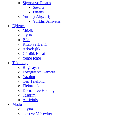
Sigorta ve Finans
Sigorta
Finans
Yurtdışı Alışveriş
Yurtdışı Alışveriş
Eğlence
Müzik
Oyun
Bilet
Kitap ve Dergi
Arkadaşlık
Günlük Fırsat
Yeme İçme
Teknoloji
Bilgisayar
Fotoğraf ve Kamera
Yazılım
Cep Telefonu
Elektronik
Domain ve Hosting
Tasarım
Antivirüs
Moda
Giyim
Takı ve Mücevher