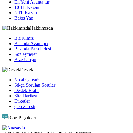
En Yeni Avantajlar
10 TL Kazan
5 TL Kazan
Bağış Yap
Hakkımızda
Biz Kimiz
Basında Avantajix
Basında Para İadesi
Sözleşmeler
Bize Ulaşın
Destek
Nasıl Çalışır?
Sıkça Sorulan Sorular
Destek Ekibi
Site Haritası
Etiketler
Çerez Testi
Blog Başlıkları