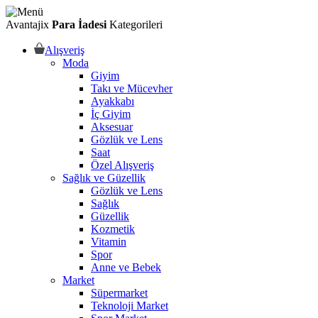
Avantajix
Para İadesi
Kategorileri
Alışveriş
Moda
Giyim
Takı ve Mücevher
Ayakkabı
İç Giyim
Aksesuar
Gözlük ve Lens
Saat
Özel Alışveriş
Sağlık ve Güzellik
Gözlük ve Lens
Sağlık
Güzellik
Kozmetik
Vitamin
Spor
Anne ve Bebek
Market
Süpermarket
Teknoloji Market