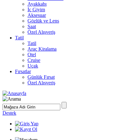
Ayakkabı
İç Giyim
Aksesuar
Gözlük ve Lens
Saat
Özel Alışveriş
Tatil
Tatil
Araç Kiralama
Otel
Cruise
Uçak
Fırsatlar
Günlük Fırsat
Özel Alışveriş
Destek