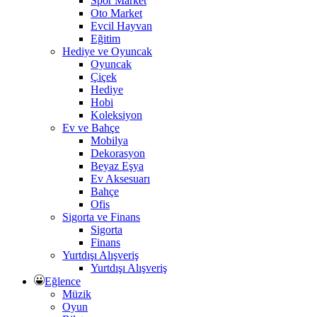
Spor Market
Oto Market
Evcil Hayvan
Eğitim
Hediye ve Oyuncak
Oyuncak
Çiçek
Hediye
Hobi
Koleksiyon
Ev ve Bahçe
Mobilya
Dekorasyon
Beyaz Eşya
Ev Aksesuarı
Bahçe
Ofis
Sigorta ve Finans
Sigorta
Finans
Yurtdışı Alışveriş
Yurtdışı Alışveriş
Eğlence
Müzik
Oyun