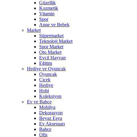
Güzellik
Kozmetik
Vitamin
Spor
Anne ve Bebek
Market
Süpermarket
Teknoloji Market
Spor Market
Oto Market
Evcil Hayvan
Eğitim
Hediye ve Oyuncak
Oyuncak
Çiçek
Hediye
Hobi
Koleksiyon
Ev ve Bahçe
Mobilya
Dekorasyon
Beyaz Eşya
Ev Aksesuarı
Bahçe
Ofis