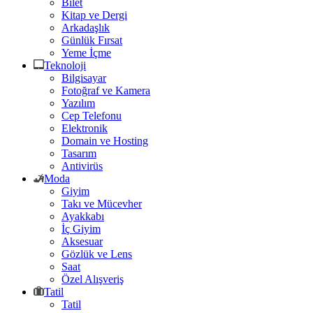
Bilet
Kitap ve Dergi
Arkadaşlık
Günlük Fırsat
Yeme İçme
Teknoloji
Bilgisayar
Fotoğraf ve Kamera
Yazılım
Cep Telefonu
Elektronik
Domain ve Hosting
Tasarım
Antivirüs
Moda
Giyim
Takı ve Mücevher
Ayakkabı
İç Giyim
Aksesuar
Gözlük ve Lens
Saat
Özel Alışveriş
Tatil
Tatil