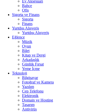
Ev Aksesuarı
Bahçe
Ofis
Sigorta ve Finans
Sigorta
Finans
Yurtdışı Alışveriş
Yurtdışı Alışveriş
Eğlence
Müzik
Oyun
Bilet
Kitap ve Dergi
Arkadaşlık
Günlük Fırsat
Yeme İçme
Teknoloji
Bilgisayar
Fotoğraf ve Kamera
Yazılım
Cep Telefonu
Elektronik
Domain ve Hosting
Tasarım
Antivirüs