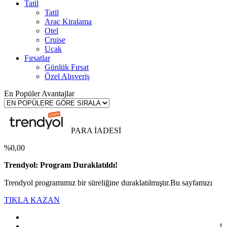
Tatil
Tatil
Araç Kiralama
Otel
Cruise
Uçak
Fırsatlar
Günlük Fırsat
Özel Alışveriş
En Popüler Avantajlar
PARA İADESİ
%0,00
Trendyol: Program Duraklatıldı!
Trendyol programımız bir süreliğine duraklatılmıştır.Bu sayfamızı
TIKLA KAZAN
1