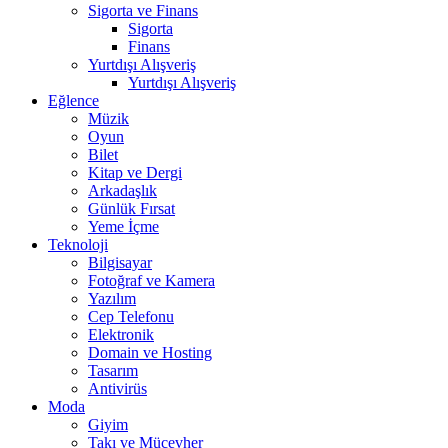
Sigorta ve Finans
Sigorta
Finans
Yurtdışı Alışveriş
Yurtdışı Alışveriş
Eğlence
Müzik
Oyun
Bilet
Kitap ve Dergi
Arkadaşlık
Günlük Fırsat
Yeme İçme
Teknoloji
Bilgisayar
Fotoğraf ve Kamera
Yazılım
Cep Telefonu
Elektronik
Domain ve Hosting
Tasarım
Antivirüs
Moda
Giyim
Takı ve Mücevher