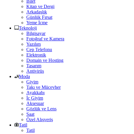
Bilet
Kitap ve Dergi
Arkadaşlık
Günlük Fırsat
Yeme İçme
Teknoloji
Bilgisayar
Fotoğraf ve Kamera
Yazılım
Cep Telefonu
Elektronik
Domain ve Hosting
Tasarım
Antivirüs
Moda
Giyim
Takı ve Mücevher
Ayakkabı
İç Giyim
Aksesuar
Gözlük ve Lens
Saat
Özel Alışveriş
Tatil
Tatil