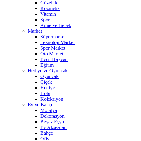
Güzellik
Kozmetik
Vitamin
Spor
Anne ve Bebek
Market
Süpermarket
Teknoloji Market
Spor Market
Oto Market
Evcil Hayvan
Eğitim
Hediye ve Oyuncak
Oyuncak
Çiçek
Hediye
Hobi
Koleksiyon
Ev ve Bahçe
Mobilya
Dekorasyon
Beyaz Eşya
Ev Aksesuarı
Bahçe
Ofis