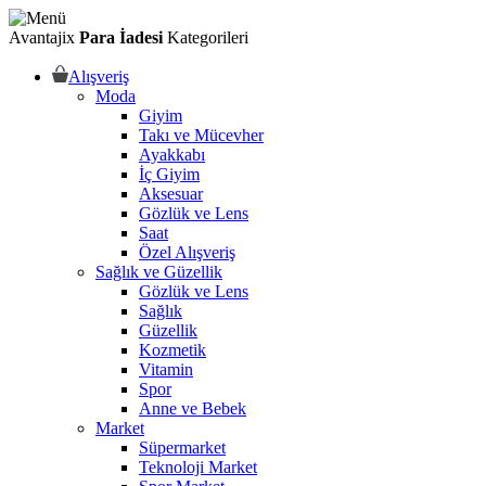
Avantajix
Para İadesi
Kategorileri
Alışveriş
Moda
Giyim
Takı ve Mücevher
Ayakkabı
İç Giyim
Aksesuar
Gözlük ve Lens
Saat
Özel Alışveriş
Sağlık ve Güzellik
Gözlük ve Lens
Sağlık
Güzellik
Kozmetik
Vitamin
Spor
Anne ve Bebek
Market
Süpermarket
Teknoloji Market