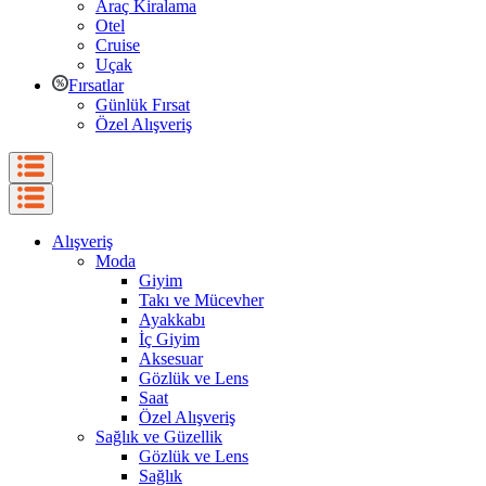
Araç Kiralama
Otel
Cruise
Uçak
Fırsatlar
Günlük Fırsat
Özel Alışveriş
Alışveriş
Moda
Giyim
Takı ve Mücevher
Ayakkabı
İç Giyim
Aksesuar
Gözlük ve Lens
Saat
Özel Alışveriş
Sağlık ve Güzellik
Gözlük ve Lens
Sağlık