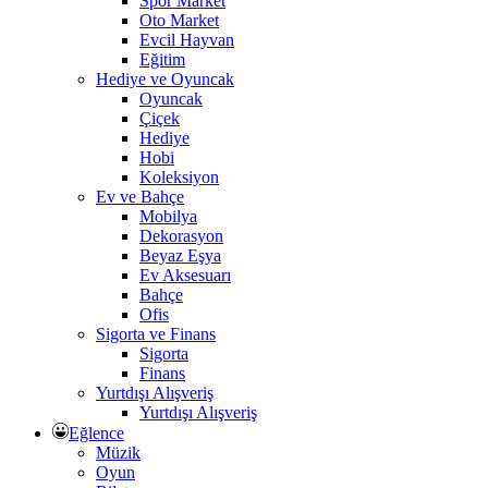
Spor Market
Oto Market
Evcil Hayvan
Eğitim
Hediye ve Oyuncak
Oyuncak
Çiçek
Hediye
Hobi
Koleksiyon
Ev ve Bahçe
Mobilya
Dekorasyon
Beyaz Eşya
Ev Aksesuarı
Bahçe
Ofis
Sigorta ve Finans
Sigorta
Finans
Yurtdışı Alışveriş
Yurtdışı Alışveriş
Eğlence
Müzik
Oyun