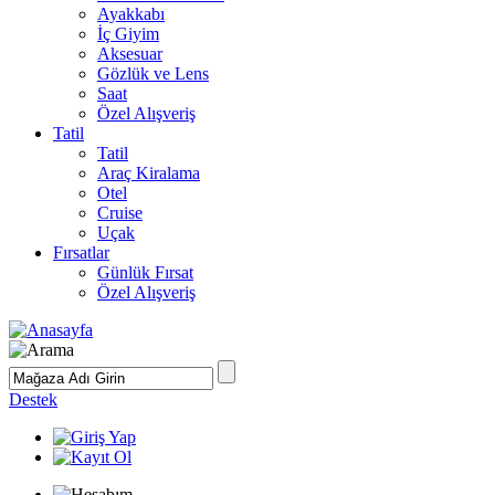
Ayakkabı
İç Giyim
Aksesuar
Gözlük ve Lens
Saat
Özel Alışveriş
Tatil
Tatil
Araç Kiralama
Otel
Cruise
Uçak
Fırsatlar
Günlük Fırsat
Özel Alışveriş
Destek