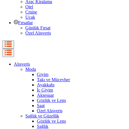
Araç Kiralama
Otel
Cruise
Uçak
Fırsatlar
Günlük Fırsat
Özel Alışveriş
Alışveriş
Moda
Giyim
Takı ve Mücevher
Ayakkabı
İç Giyim
Aksesuar
Gözlük ve Lens
Saat
Özel Alışveriş
Sağlık ve Güzellik
Gözlük ve Lens
Sağlık