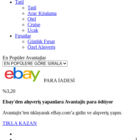
Tatil
Tatil
Araç Kiralama
Otel
Cruise
Uçak
Fırsatlar
Günlük Fırsat
Özel Alışveriş
En Popüler Avantajlar
PARA İADESİ
%3,20
Ebay'den alışveriş yapanlara Avantajix para ödüyor
Avantajix’ten tıklayarak eBay.com’a gidin ve alışveriş yapın.
TIKLA KAZAN
1