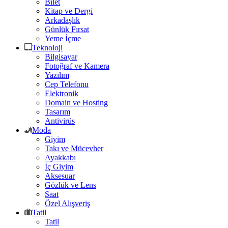
Bilet
Kitap ve Dergi
Arkadaşlık
Günlük Fırsat
Yeme İçme
Teknoloji
Bilgisayar
Fotoğraf ve Kamera
Yazılım
Cep Telefonu
Elektronik
Domain ve Hosting
Tasarım
Antivirüs
Moda
Giyim
Takı ve Mücevher
Ayakkabı
İç Giyim
Aksesuar
Gözlük ve Lens
Saat
Özel Alışveriş
Tatil
Tatil