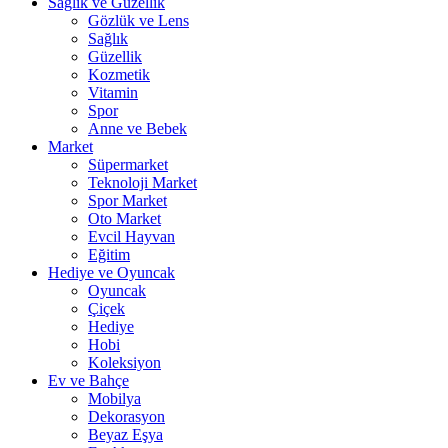
Sağlık ve Güzellik
Gözlük ve Lens
Sağlık
Güzellik
Kozmetik
Vitamin
Spor
Anne ve Bebek
Market
Süpermarket
Teknoloji Market
Spor Market
Oto Market
Evcil Hayvan
Eğitim
Hediye ve Oyuncak
Oyuncak
Çiçek
Hediye
Hobi
Koleksiyon
Ev ve Bahçe
Mobilya
Dekorasyon
Beyaz Eşya