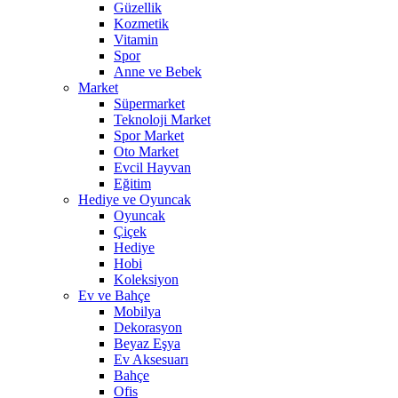
Güzellik
Kozmetik
Vitamin
Spor
Anne ve Bebek
Market
Süpermarket
Teknoloji Market
Spor Market
Oto Market
Evcil Hayvan
Eğitim
Hediye ve Oyuncak
Oyuncak
Çiçek
Hediye
Hobi
Koleksiyon
Ev ve Bahçe
Mobilya
Dekorasyon
Beyaz Eşya
Ev Aksesuarı
Bahçe
Ofis