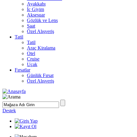
Ayakkabı
İç Giyim
Aksesuar
Gözlük ve Lens
Saat
Özel Alışveriş
Tatil
Tatil
Araç Kiralama
Otel
Cruise
Uçak
Fırsatlar
Günlük Fırsat
Özel Alışveriş
Destek