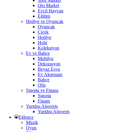
Spor Market
Oto Market
Evcil Hayvan
Eğitim
Hediye ve Oyuncak
Oyuncak
Çiçek
Hediye
Hobi
Koleksiyon
Ev ve Bahçe
Mobilya
Dekorasyon
Beyaz Eşya
Ev Aksesuarı
Bahçe
Ofis
Sigorta ve Finans
Sigorta
Finans
Yurtdışı Alışveriş
Yurtdışı Alışveriş
Eğlence
Müzik
Oyun