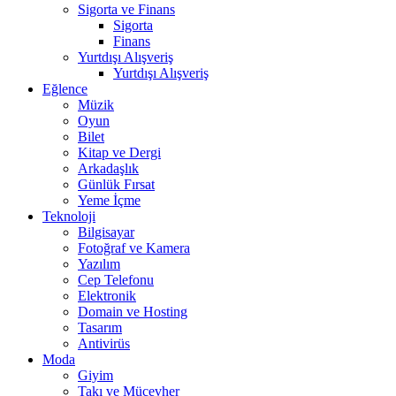
Sigorta ve Finans
Sigorta
Finans
Yurtdışı Alışveriş
Yurtdışı Alışveriş
Eğlence
Müzik
Oyun
Bilet
Kitap ve Dergi
Arkadaşlık
Günlük Fırsat
Yeme İçme
Teknoloji
Bilgisayar
Fotoğraf ve Kamera
Yazılım
Cep Telefonu
Elektronik
Domain ve Hosting
Tasarım
Antivirüs
Moda
Giyim
Takı ve Mücevher