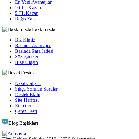
En Yeni Avantajlar
10 TL Kazan
5 TL Kazan
Bağış Yap
Hakkımızda
Biz Kimiz
Basında Avantajix
Basında Para İadesi
Sözleşmeler
Bize Ulaşın
Destek
Nasıl Çalışır?
Sıkça Sorulan Sorular
Destek Ekibi
Site Haritası
Etiketler
Çerez Testi
Blog Başlıkları