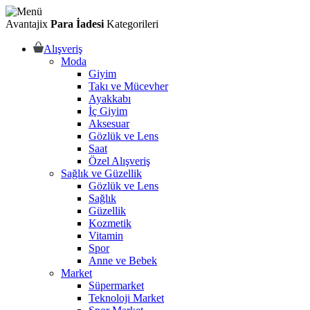
Avantajix
Para İadesi
Kategorileri
Alışveriş
Moda
Giyim
Takı ve Mücevher
Ayakkabı
İç Giyim
Aksesuar
Gözlük ve Lens
Saat
Özel Alışveriş
Sağlık ve Güzellik
Gözlük ve Lens
Sağlık
Güzellik
Kozmetik
Vitamin
Spor
Anne ve Bebek
Market
Süpermarket
Teknoloji Market