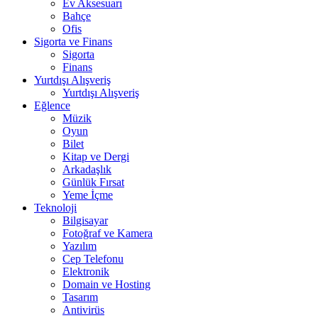
Ev Aksesuarı
Bahçe
Ofis
Sigorta ve Finans
Sigorta
Finans
Yurtdışı Alışveriş
Yurtdışı Alışveriş
Eğlence
Müzik
Oyun
Bilet
Kitap ve Dergi
Arkadaşlık
Günlük Fırsat
Yeme İçme
Teknoloji
Bilgisayar
Fotoğraf ve Kamera
Yazılım
Cep Telefonu
Elektronik
Domain ve Hosting
Tasarım
Antivirüs