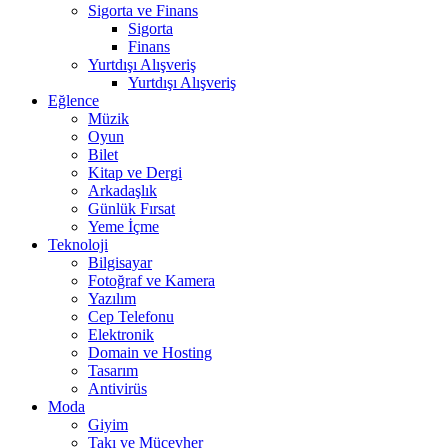
Sigorta ve Finans
Sigorta
Finans
Yurtdışı Alışveriş
Yurtdışı Alışveriş
Eğlence
Müzik
Oyun
Bilet
Kitap ve Dergi
Arkadaşlık
Günlük Fırsat
Yeme İçme
Teknoloji
Bilgisayar
Fotoğraf ve Kamera
Yazılım
Cep Telefonu
Elektronik
Domain ve Hosting
Tasarım
Antivirüs
Moda
Giyim
Takı ve Mücevher