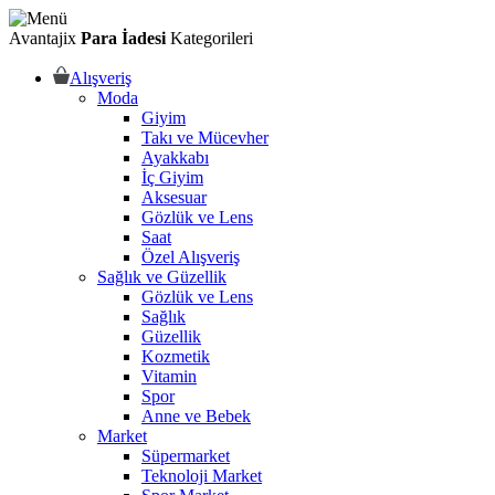
Avantajix
Para İadesi
Kategorileri
Alışveriş
Moda
Giyim
Takı ve Mücevher
Ayakkabı
İç Giyim
Aksesuar
Gözlük ve Lens
Saat
Özel Alışveriş
Sağlık ve Güzellik
Gözlük ve Lens
Sağlık
Güzellik
Kozmetik
Vitamin
Spor
Anne ve Bebek
Market
Süpermarket
Teknoloji Market