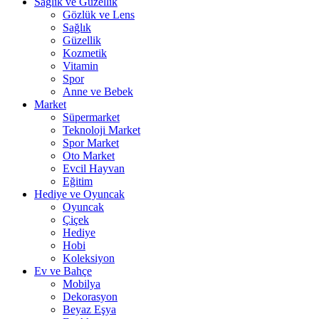
Sağlık ve Güzellik
Gözlük ve Lens
Sağlık
Güzellik
Kozmetik
Vitamin
Spor
Anne ve Bebek
Market
Süpermarket
Teknoloji Market
Spor Market
Oto Market
Evcil Hayvan
Eğitim
Hediye ve Oyuncak
Oyuncak
Çiçek
Hediye
Hobi
Koleksiyon
Ev ve Bahçe
Mobilya
Dekorasyon
Beyaz Eşya