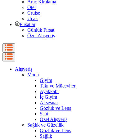
Araç Kiralama
Otel
Cruise
Uçak
Fırsatlar
Günlük Fırsat
Özel Alışveriş
Alışveriş
Moda
Giyim
Takı ve Mücevher
Ayakkabı
İç Giyim
Aksesuar
Gözlük ve Lens
Saat
Özel Alışveriş
Sağlık ve Güzellik
Gözlük ve Lens
Sağlık