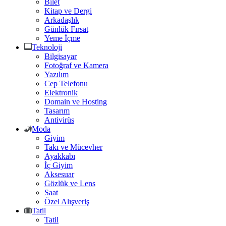
Bilet
Kitap ve Dergi
Arkadaşlık
Günlük Fırsat
Yeme İçme
Teknoloji
Bilgisayar
Fotoğraf ve Kamera
Yazılım
Cep Telefonu
Elektronik
Domain ve Hosting
Tasarım
Antivirüs
Moda
Giyim
Takı ve Mücevher
Ayakkabı
İç Giyim
Aksesuar
Gözlük ve Lens
Saat
Özel Alışveriş
Tatil
Tatil