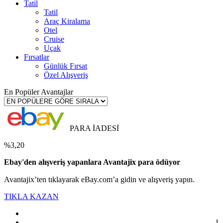
Tatil
Tatil
Araç Kiralama
Otel
Cruise
Uçak
Fırsatlar
Günlük Fırsat
Özel Alışveriş
En Popüler Avantajlar
PARA İADESİ
%3,20
Ebay'den alışveriş yapanlara Avantajix para ödüyor
Avantajix’ten tıklayarak eBay.com’a gidin ve alışveriş yapın.
TIKLA KAZAN
1