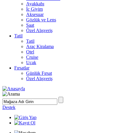
Ayakkabı
İç Giyim
Aksesuar
Gözlük ve Lens
Saat
Özel Alışveriş
Tatil
Tatil
Araç Kiralama
Otel
Cruise
Uçak
Fırsatlar
Günlük Fırsat
Özel Alışveriş
Destek