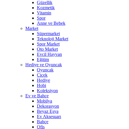
Güzellik
Kozmetik
Vitamin
Spor
Anne ve Bebek
Market
Süpermarket
Teknoloji Market
Spor Market
Oto Market
Evcil Hayvan
Eğitim
Hediye ve Oyuncak
Oyuncak
Çiçek
Hediye
Hobi
Koleksiyon
Ev ve Bahçe
Mobilya
Dekorasyon
Beyaz Eşya
Ev Aksesuarı
Bahçe
Ofis