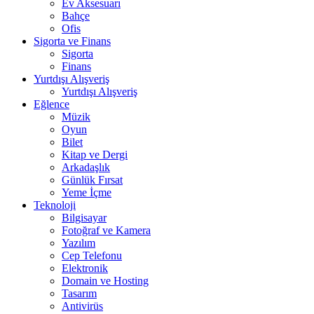
Ev Aksesuarı
Bahçe
Ofis
Sigorta ve Finans
Sigorta
Finans
Yurtdışı Alışveriş
Yurtdışı Alışveriş
Eğlence
Müzik
Oyun
Bilet
Kitap ve Dergi
Arkadaşlık
Günlük Fırsat
Yeme İçme
Teknoloji
Bilgisayar
Fotoğraf ve Kamera
Yazılım
Cep Telefonu
Elektronik
Domain ve Hosting
Tasarım
Antivirüs