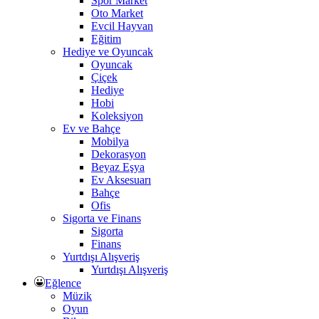
Spor Market
Oto Market
Evcil Hayvan
Eğitim
Hediye ve Oyuncak
Oyuncak
Çiçek
Hediye
Hobi
Koleksiyon
Ev ve Bahçe
Mobilya
Dekorasyon
Beyaz Eşya
Ev Aksesuarı
Bahçe
Ofis
Sigorta ve Finans
Sigorta
Finans
Yurtdışı Alışveriş
Yurtdışı Alışveriş
Eğlence
Müzik
Oyun