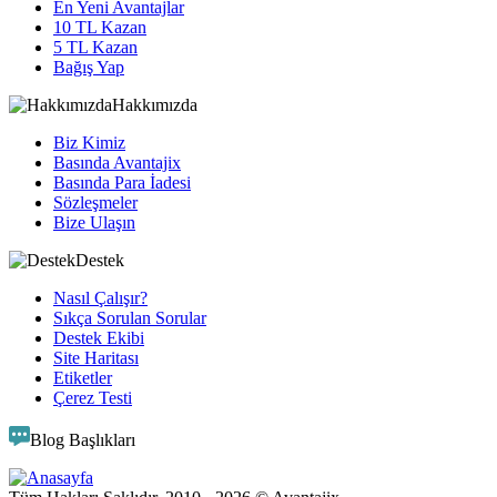
En Yeni Avantajlar
10 TL Kazan
5 TL Kazan
Bağış Yap
Hakkımızda
Biz Kimiz
Basında Avantajix
Basında Para İadesi
Sözleşmeler
Bize Ulaşın
Destek
Nasıl Çalışır?
Sıkça Sorulan Sorular
Destek Ekibi
Site Haritası
Etiketler
Çerez Testi
Blog Başlıkları