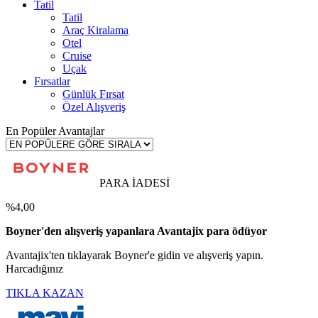
Tatil
Tatil
Araç Kiralama
Otel
Cruise
Uçak
Fırsatlar
Günlük Fırsat
Özel Alışveriş
En Popüler Avantajlar
PARA İADESİ
%4,00
Boyner'den alışveriş yapanlara Avantajix para ödüyor
Avantajix'ten tıklayarak Boyner'e gidin ve alışveriş yapın.
Harcadığınız
TIKLA KAZAN