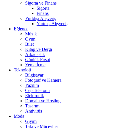
Sigorta ve Finans
Sigorta
Finans
Yurtdışı Alışveriş
Yurtdışı Alışveriş
Eğlence
Müzik
Oyun
Bilet
Kitap ve Dergi
Arkadaşlık
Günlük Fırsat
Yeme İçme
Teknoloji
Bilgisayar
Fotoğraf ve Kamera
Yazılım
Cep Telefonu
Elektronik
Domain ve Hosting
Tasarım
Antivirüs
Moda
Giyim
Takı ve Mücevher