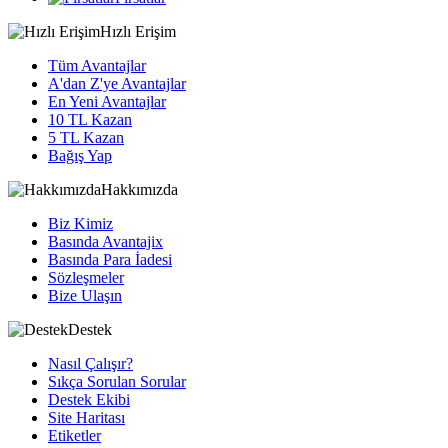
Hızlı Erişim
Tüm Avantajlar
A'dan Z'ye Avantajlar
En Yeni Avantajlar
10 TL Kazan
5 TL Kazan
Bağış Yap
Hakkımızda
Biz Kimiz
Basında Avantajix
Basında Para İadesi
Sözleşmeler
Bize Ulaşın
Destek
Nasıl Çalışır?
Sıkça Sorulan Sorular
Destek Ekibi
Site Haritası
Etiketler