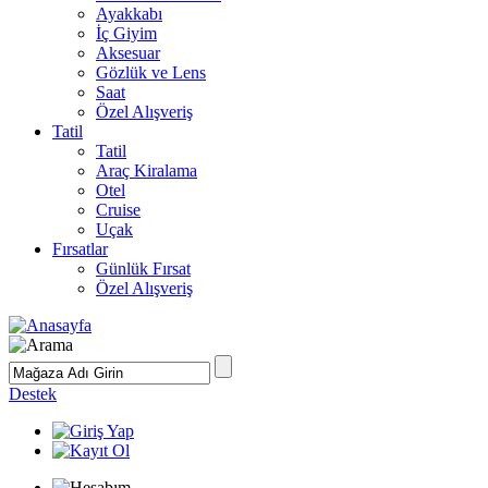
Ayakkabı
İç Giyim
Aksesuar
Gözlük ve Lens
Saat
Özel Alışveriş
Tatil
Tatil
Araç Kiralama
Otel
Cruise
Uçak
Fırsatlar
Günlük Fırsat
Özel Alışveriş
Destek