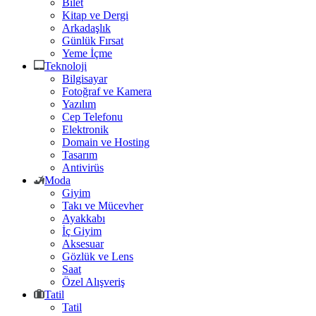
Bilet
Kitap ve Dergi
Arkadaşlık
Günlük Fırsat
Yeme İçme
Teknoloji
Bilgisayar
Fotoğraf ve Kamera
Yazılım
Cep Telefonu
Elektronik
Domain ve Hosting
Tasarım
Antivirüs
Moda
Giyim
Takı ve Mücevher
Ayakkabı
İç Giyim
Aksesuar
Gözlük ve Lens
Saat
Özel Alışveriş
Tatil
Tatil