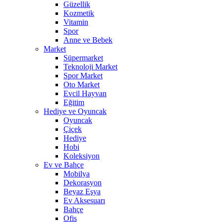
Güzellik
Kozmetik
Vitamin
Spor
Anne ve Bebek
Market
Süpermarket
Teknoloji Market
Spor Market
Oto Market
Evcil Hayvan
Eğitim
Hediye ve Oyuncak
Oyuncak
Çiçek
Hediye
Hobi
Koleksiyon
Ev ve Bahçe
Mobilya
Dekorasyon
Beyaz Eşya
Ev Aksesuarı
Bahçe
Ofis