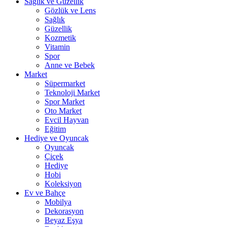
Sağlık ve Güzellik
Gözlük ve Lens
Sağlık
Güzellik
Kozmetik
Vitamin
Spor
Anne ve Bebek
Market
Süpermarket
Teknoloji Market
Spor Market
Oto Market
Evcil Hayvan
Eğitim
Hediye ve Oyuncak
Oyuncak
Çiçek
Hediye
Hobi
Koleksiyon
Ev ve Bahçe
Mobilya
Dekorasyon
Beyaz Eşya