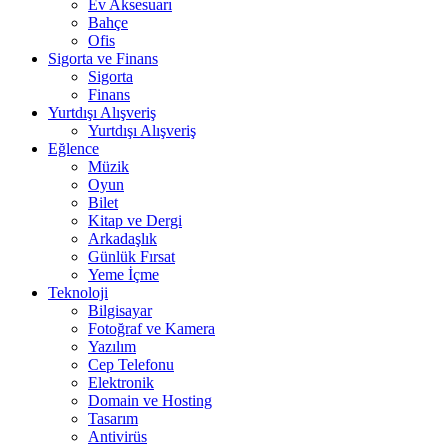
Ev Aksesuarı
Bahçe
Ofis
Sigorta ve Finans
Sigorta
Finans
Yurtdışı Alışveriş
Yurtdışı Alışveriş
Eğlence
Müzik
Oyun
Bilet
Kitap ve Dergi
Arkadaşlık
Günlük Fırsat
Yeme İçme
Teknoloji
Bilgisayar
Fotoğraf ve Kamera
Yazılım
Cep Telefonu
Elektronik
Domain ve Hosting
Tasarım
Antivirüs