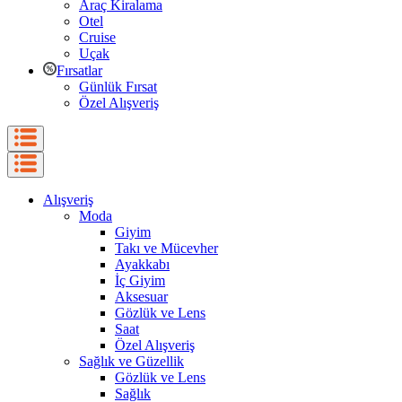
Araç Kiralama
Otel
Cruise
Uçak
Fırsatlar
Günlük Fırsat
Özel Alışveriş
Alışveriş
Moda
Giyim
Takı ve Mücevher
Ayakkabı
İç Giyim
Aksesuar
Gözlük ve Lens
Saat
Özel Alışveriş
Sağlık ve Güzellik
Gözlük ve Lens
Sağlık