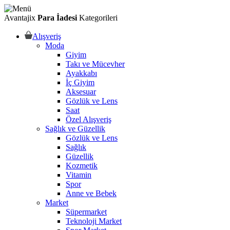
Avantajix
Para İadesi
Kategorileri
Alışveriş
Moda
Giyim
Takı ve Mücevher
Ayakkabı
İç Giyim
Aksesuar
Gözlük ve Lens
Saat
Özel Alışveriş
Sağlık ve Güzellik
Gözlük ve Lens
Sağlık
Güzellik
Kozmetik
Vitamin
Spor
Anne ve Bebek
Market
Süpermarket
Teknoloji Market