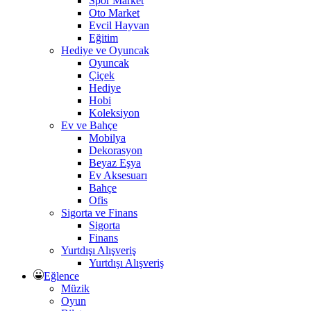
Spor Market
Oto Market
Evcil Hayvan
Eğitim
Hediye ve Oyuncak
Oyuncak
Çiçek
Hediye
Hobi
Koleksiyon
Ev ve Bahçe
Mobilya
Dekorasyon
Beyaz Eşya
Ev Aksesuarı
Bahçe
Ofis
Sigorta ve Finans
Sigorta
Finans
Yurtdışı Alışveriş
Yurtdışı Alışveriş
Eğlence
Müzik
Oyun