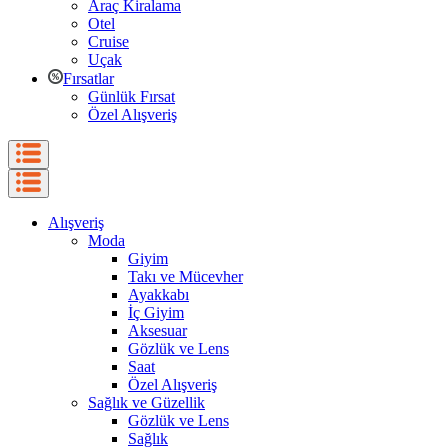
Araç Kiralama
Otel
Cruise
Uçak
Fırsatlar
Günlük Fırsat
Özel Alışveriş
Alışveriş
Moda
Giyim
Takı ve Mücevher
Ayakkabı
İç Giyim
Aksesuar
Gözlük ve Lens
Saat
Özel Alışveriş
Sağlık ve Güzellik
Gözlük ve Lens
Sağlık