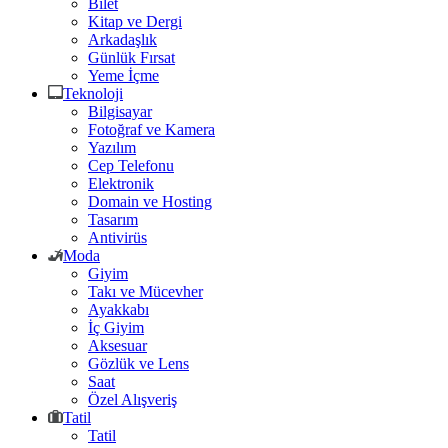
Bilet
Kitap ve Dergi
Arkadaşlık
Günlük Fırsat
Yeme İçme
Teknoloji
Bilgisayar
Fotoğraf ve Kamera
Yazılım
Cep Telefonu
Elektronik
Domain ve Hosting
Tasarım
Antivirüs
Moda
Giyim
Takı ve Mücevher
Ayakkabı
İç Giyim
Aksesuar
Gözlük ve Lens
Saat
Özel Alışveriş
Tatil
Tatil