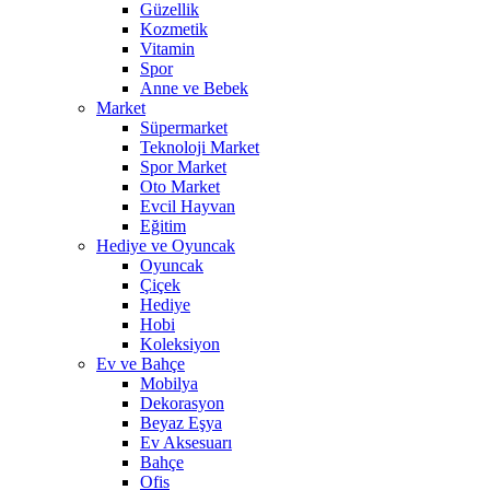
Güzellik
Kozmetik
Vitamin
Spor
Anne ve Bebek
Market
Süpermarket
Teknoloji Market
Spor Market
Oto Market
Evcil Hayvan
Eğitim
Hediye ve Oyuncak
Oyuncak
Çiçek
Hediye
Hobi
Koleksiyon
Ev ve Bahçe
Mobilya
Dekorasyon
Beyaz Eşya
Ev Aksesuarı
Bahçe
Ofis