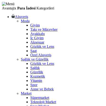
Avantajix
Para İadesi
Kategorileri
Alışveriş
Moda
Giyim
Takı ve Mücevher
Ayakkabı
İç Giyim
Aksesuar
Gözlük ve Lens
Saat
Özel Alışveriş
Sağlık ve Güzellik
Gözlük ve Lens
Sağlık
Güzellik
Kozmetik
Vitamin
Spor
Anne ve Bebek
Market
Süpermarket
Teknoloji Market