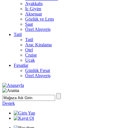
Ayakkabı
İç Giyim
Aksesuar
Gözlük ve Lens
Saat
Özel Alışveriş
Tatil
Tatil
Araç Kiralama
Otel
Cruise
Uçak
Fırsatlar
Günlük Fırsat
Özel Alışveriş
Destek