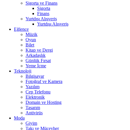
Sigorta ve Finans
Sigorta
Finans
Yurtdışı Alışveriş
Yurtdışı Alışveriş
Eğlence
Müzik
Oyun
Bilet
Kitap ve Dergi
Arkadaşlık
Günlük Fırsat
Yeme İçme
Teknoloji
Bilgisayar
Fotoğraf ve Kamera
Yazılım
Cep Telefonu
Elektronik
Domain ve Hosting
Tasarım
Antivirüs
Moda
Giyim
Takı ve Mücevher