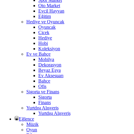
Spor Market
Oto Market
Evcil Hayvan
Eğitim
Hediye ve Oyuncak
Oyuncak
Çiçek
Hediye
Hobi
Koleksiyon
Ev ve Bahçe
Mobilya
Dekorasyon
Beyaz Eşya
Ev Aksesuarı
Bahçe
Ofis
Sigorta ve Finans
Sigorta
Finans
Yurtdışı Alışveriş
Yurtdışı Alışveriş
Eğlence
Müzik
Oyun