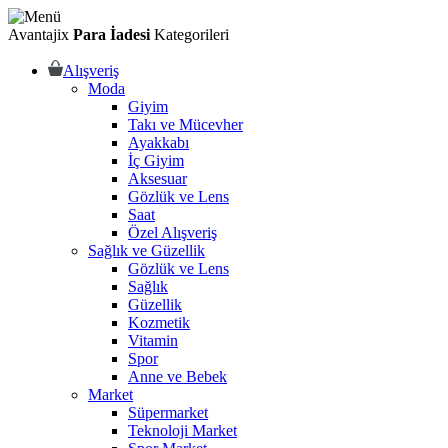
Avantajix
Para İadesi
Kategorileri
Alışveriş
Moda
Giyim
Takı ve Mücevher
Ayakkabı
İç Giyim
Aksesuar
Gözlük ve Lens
Saat
Özel Alışveriş
Sağlık ve Güzellik
Gözlük ve Lens
Sağlık
Güzellik
Kozmetik
Vitamin
Spor
Anne ve Bebek
Market
Süpermarket
Teknoloji Market