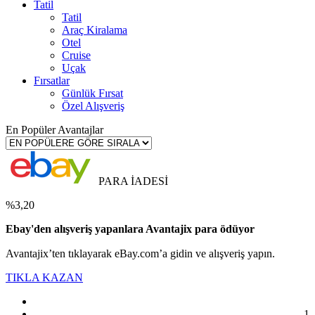
Tatil
Tatil
Araç Kiralama
Otel
Cruise
Uçak
Fırsatlar
Günlük Fırsat
Özel Alışveriş
En Popüler Avantajlar
PARA İADESİ
%3,20
Ebay'den alışveriş yapanlara Avantajix para ödüyor
Avantajix’ten tıklayarak eBay.com’a gidin ve alışveriş yapın.
TIKLA KAZAN
1