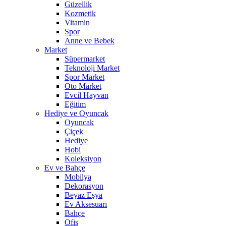
Güzellik
Kozmetik
Vitamin
Spor
Anne ve Bebek
Market
Süpermarket
Teknoloji Market
Spor Market
Oto Market
Evcil Hayvan
Eğitim
Hediye ve Oyuncak
Oyuncak
Çiçek
Hediye
Hobi
Koleksiyon
Ev ve Bahçe
Mobilya
Dekorasyon
Beyaz Eşya
Ev Aksesuarı
Bahçe
Ofis