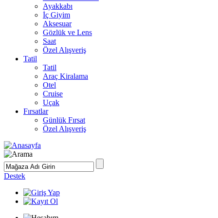
Ayakkabı
İç Giyim
Aksesuar
Gözlük ve Lens
Saat
Özel Alışveriş
Tatil
Tatil
Araç Kiralama
Otel
Cruise
Uçak
Fırsatlar
Günlük Fırsat
Özel Alışveriş
Destek