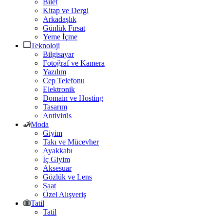
Bilet
Kitap ve Dergi
Arkadaşlık
Günlük Fırsat
Yeme İçme
Teknoloji
Bilgisayar
Fotoğraf ve Kamera
Yazılım
Cep Telefonu
Elektronik
Domain ve Hosting
Tasarım
Antivirüs
Moda
Giyim
Takı ve Mücevher
Ayakkabı
İç Giyim
Aksesuar
Gözlük ve Lens
Saat
Özel Alışveriş
Tatil
Tatil