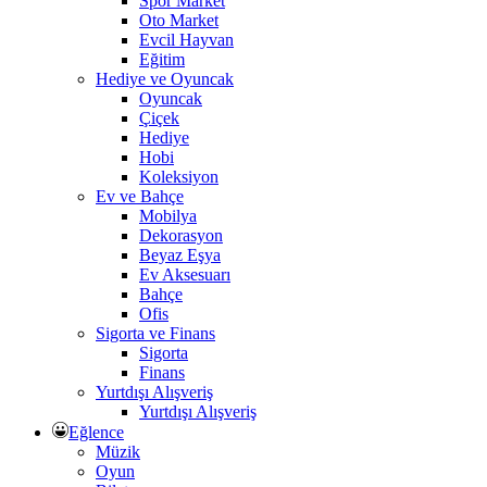
Spor Market
Oto Market
Evcil Hayvan
Eğitim
Hediye ve Oyuncak
Oyuncak
Çiçek
Hediye
Hobi
Koleksiyon
Ev ve Bahçe
Mobilya
Dekorasyon
Beyaz Eşya
Ev Aksesuarı
Bahçe
Ofis
Sigorta ve Finans
Sigorta
Finans
Yurtdışı Alışveriş
Yurtdışı Alışveriş
Eğlence
Müzik
Oyun