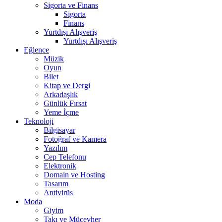
Sigorta ve Finans
Sigorta
Finans
Yurtdışı Alışveriş
Yurtdışı Alışveriş
Eğlence
Müzik
Oyun
Bilet
Kitap ve Dergi
Arkadaşlık
Günlük Fırsat
Yeme İçme
Teknoloji
Bilgisayar
Fotoğraf ve Kamera
Yazılım
Cep Telefonu
Elektronik
Domain ve Hosting
Tasarım
Antivirüs
Moda
Giyim
Takı ve Mücevher