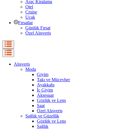
Araç Kiralama
Otel
Cruise
Uçak
Fırsatlar
Günlük Fırsat
Özel Alışveriş
Alışveriş
Moda
Giyim
Takı ve Mücevher
Ayakkabı
İç Giyim
Aksesuar
Gözlük ve Lens
Saat
Özel Alışveriş
Sağlık ve Güzellik
Gözlük ve Lens
Sağlık