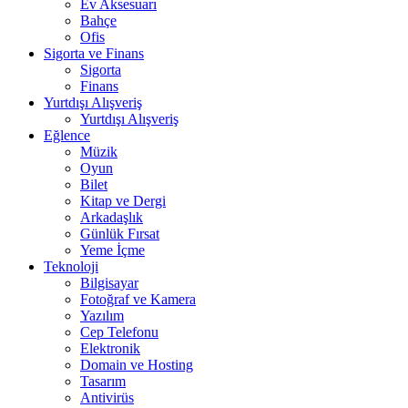
Ev Aksesuarı
Bahçe
Ofis
Sigorta ve Finans
Sigorta
Finans
Yurtdışı Alışveriş
Yurtdışı Alışveriş
Eğlence
Müzik
Oyun
Bilet
Kitap ve Dergi
Arkadaşlık
Günlük Fırsat
Yeme İçme
Teknoloji
Bilgisayar
Fotoğraf ve Kamera
Yazılım
Cep Telefonu
Elektronik
Domain ve Hosting
Tasarım
Antivirüs