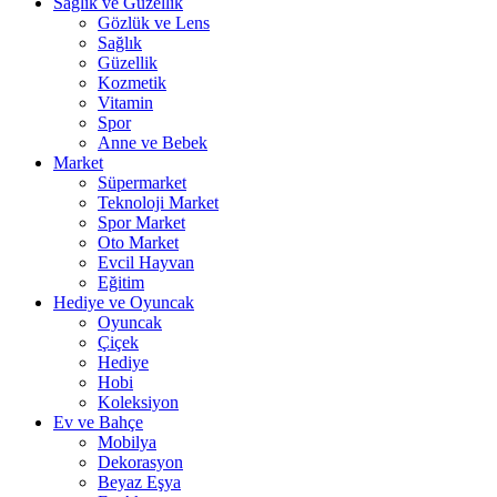
Sağlık ve Güzellik
Gözlük ve Lens
Sağlık
Güzellik
Kozmetik
Vitamin
Spor
Anne ve Bebek
Market
Süpermarket
Teknoloji Market
Spor Market
Oto Market
Evcil Hayvan
Eğitim
Hediye ve Oyuncak
Oyuncak
Çiçek
Hediye
Hobi
Koleksiyon
Ev ve Bahçe
Mobilya
Dekorasyon
Beyaz Eşya