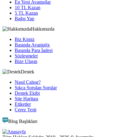
En Yeni Avantajlar
10 TL Kazan
5 TL Kazan
Bağış Yap
Hakkımızda
Biz Kimiz
Basında Avantajix
Basında Para İadesi
Sözleşmeler
Bize Ulaşın
Destek
Nasıl Çalışır?
Sıkça Sorulan Sorular
Destek Ekibi
Site Haritası
Etiketler
Çerez Testi
Blog Başlıkları