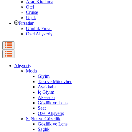
Araç Kiralama
Otel
Cruise
Uçak
Fırsatlar
Günlük Fırsat
Özel Alışveriş
Alışveriş
Moda
Giyim
Takı ve Mücevher
Ayakkabı
İç Giyim
Aksesuar
Gözlük ve Lens
Saat
Özel Alışveriş
Sağlık ve Güzellik
Gözlük ve Lens
Sağlık