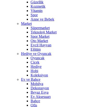
Güzellik
Kozmetik
Vitamin
Spor
Anne ve Bebek
Market
Süpermarket
Teknoloji Market
Spor Market
Oto Market
Evcil Hayvan
Eğitim
Hediye ve Oyuncak
Oyuncak
Çiçek
Hediye
Hobi
Koleksiyon
Ev ve Bahçe
Mobilya
Dekorasyon
Beyaz Eşya
Ev Aksesuarı
Bahçe
Ofis