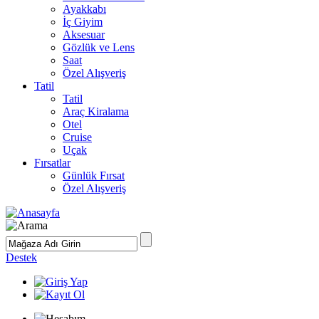
Ayakkabı
İç Giyim
Aksesuar
Gözlük ve Lens
Saat
Özel Alışveriş
Tatil
Tatil
Araç Kiralama
Otel
Cruise
Uçak
Fırsatlar
Günlük Fırsat
Özel Alışveriş
Destek