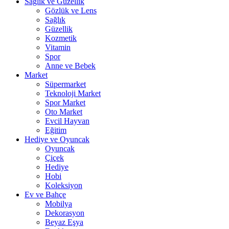
Sağlık ve Güzellik
Gözlük ve Lens
Sağlık
Güzellik
Kozmetik
Vitamin
Spor
Anne ve Bebek
Market
Süpermarket
Teknoloji Market
Spor Market
Oto Market
Evcil Hayvan
Eğitim
Hediye ve Oyuncak
Oyuncak
Çiçek
Hediye
Hobi
Koleksiyon
Ev ve Bahçe
Mobilya
Dekorasyon
Beyaz Eşya