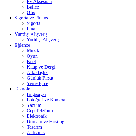
Ev Aksesuarı
Bahçe
Ofis
Sigorta ve Finans
Sigorta
Finans
Yurtdışı Alışveriş
Yurtdışı Alışveriş
Eğlence
Müzik
Oyun
Bilet
Kitap ve Dergi
Arkadaşlık
Günlük Fırsat
Yeme İçme
Teknoloji
Bilgisayar
Fotoğraf ve Kamera
Yazılım
Cep Telefonu
Elektronik
Domain ve Hosting
Tasarım
Antivirüs