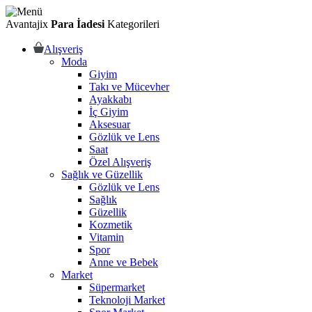
Avantajix
Para İadesi
Kategorileri
Alışveriş
Moda
Giyim
Takı ve Mücevher
Ayakkabı
İç Giyim
Aksesuar
Gözlük ve Lens
Saat
Özel Alışveriş
Sağlık ve Güzellik
Gözlük ve Lens
Sağlık
Güzellik
Kozmetik
Vitamin
Spor
Anne ve Bebek
Market
Süpermarket
Teknoloji Market