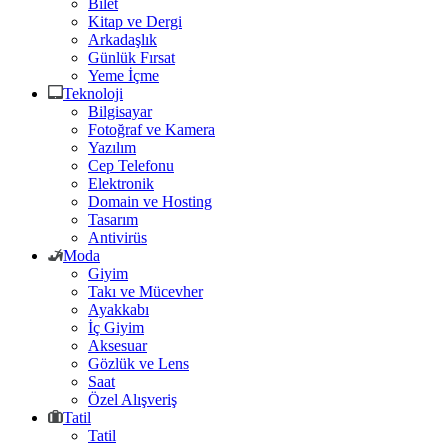
Bilet
Kitap ve Dergi
Arkadaşlık
Günlük Fırsat
Yeme İçme
Teknoloji
Bilgisayar
Fotoğraf ve Kamera
Yazılım
Cep Telefonu
Elektronik
Domain ve Hosting
Tasarım
Antivirüs
Moda
Giyim
Takı ve Mücevher
Ayakkabı
İç Giyim
Aksesuar
Gözlük ve Lens
Saat
Özel Alışveriş
Tatil
Tatil