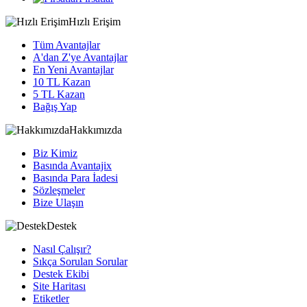
Hızlı Erişim
Tüm Avantajlar
A'dan Z'ye Avantajlar
En Yeni Avantajlar
10 TL Kazan
5 TL Kazan
Bağış Yap
Hakkımızda
Biz Kimiz
Basında Avantajix
Basında Para İadesi
Sözleşmeler
Bize Ulaşın
Destek
Nasıl Çalışır?
Sıkça Sorulan Sorular
Destek Ekibi
Site Haritası
Etiketler