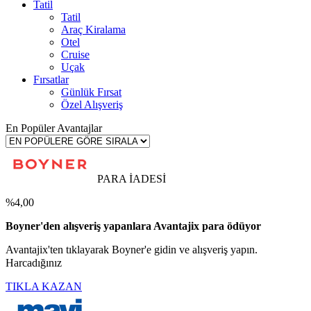
Tatil
Tatil
Araç Kiralama
Otel
Cruise
Uçak
Fırsatlar
Günlük Fırsat
Özel Alışveriş
En Popüler Avantajlar
PARA İADESİ
%4,00
Boyner'den alışveriş yapanlara Avantajix para ödüyor
Avantajix'ten tıklayarak Boyner'e gidin ve alışveriş yapın.
Harcadığınız
TIKLA KAZAN