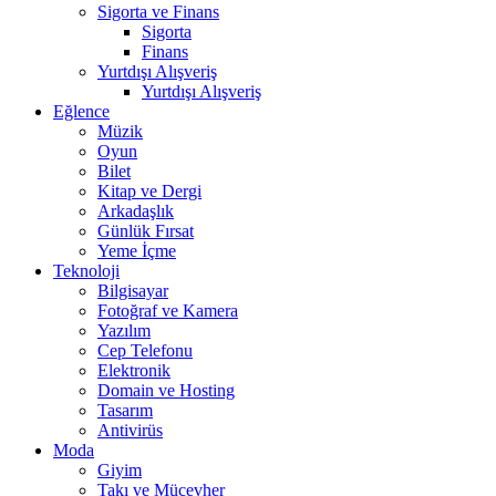
Sigorta ve Finans
Sigorta
Finans
Yurtdışı Alışveriş
Yurtdışı Alışveriş
Eğlence
Müzik
Oyun
Bilet
Kitap ve Dergi
Arkadaşlık
Günlük Fırsat
Yeme İçme
Teknoloji
Bilgisayar
Fotoğraf ve Kamera
Yazılım
Cep Telefonu
Elektronik
Domain ve Hosting
Tasarım
Antivirüs
Moda
Giyim
Takı ve Mücevher