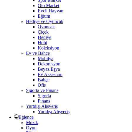
Spor Market
Oto Market
Evcil Hayvan
Eğitim
Hediye ve Oyuncak
Oyuncak
Çiçek
Hediye
Hobi
Koleksiyon
Ev ve Bahçe
Mobilya
Dekorasyon
Beyaz Eşya
Ev Aksesuarı
Bahçe
Ofis
Sigorta ve Finans
Sigorta
Finans
Yurtdışı Alışveriş
Yurtdışı Alışveriş
Eğlence
Müzik
Oyun