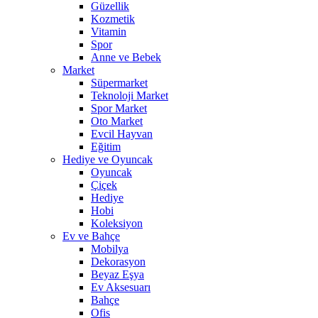
Güzellik
Kozmetik
Vitamin
Spor
Anne ve Bebek
Market
Süpermarket
Teknoloji Market
Spor Market
Oto Market
Evcil Hayvan
Eğitim
Hediye ve Oyuncak
Oyuncak
Çiçek
Hediye
Hobi
Koleksiyon
Ev ve Bahçe
Mobilya
Dekorasyon
Beyaz Eşya
Ev Aksesuarı
Bahçe
Ofis