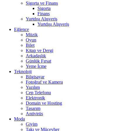
Sigorta ve Finans
Sigorta
Finans
Yurtdışı Alışveriş
Yurtdışı Alışveriş
Eğlence
Müzik
Oyun
Bilet
Kitap ve Dergi
Arkadaşlık
Günlük Fırsat
Yeme İçme
Teknoloji
Bilgisayar
Fotoğraf ve Kamera
Yazılım
Cep Telefonu
Elektronik
Domain ve Hosting
Tasarım
Antivirüs
Moda
Giyim
Takı ve Mücevher