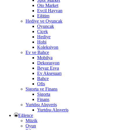
Spor Market
Oto Market
Evcil Hayvan
Eğitim
Hediye ve Oyuncak
Oyuncak
Çiçek
Hediye
Hobi
Koleksiyon
Ev ve Bahçe
Mobilya
Dekorasyon
Beyaz Eşya
Ev Aksesuarı
Bahçe
Ofis
Sigorta ve Finans
Sigorta
Finans
Yurtdışı Alışveriş
Yurtdışı Alışveriş
Eğlence
Müzik
Oyun