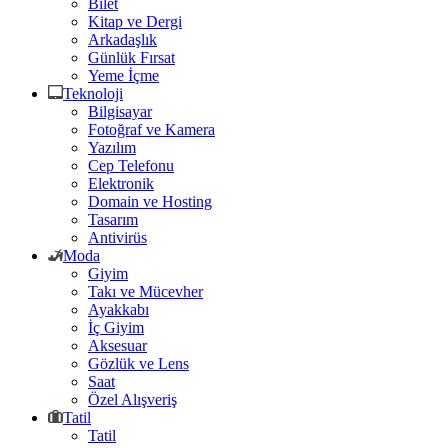
Bilet
Kitap ve Dergi
Arkadaşlık
Günlük Fırsat
Yeme İçme
Teknoloji
Bilgisayar
Fotoğraf ve Kamera
Yazılım
Cep Telefonu
Elektronik
Domain ve Hosting
Tasarım
Antivirüs
Moda
Giyim
Takı ve Mücevher
Ayakkabı
İç Giyim
Aksesuar
Gözlük ve Lens
Saat
Özel Alışveriş
Tatil
Tatil