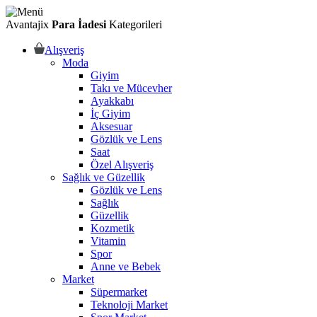
Avantajix
Para İadesi
Kategorileri
Alışveriş
Moda
Giyim
Takı ve Mücevher
Ayakkabı
İç Giyim
Aksesuar
Gözlük ve Lens
Saat
Özel Alışveriş
Sağlık ve Güzellik
Gözlük ve Lens
Sağlık
Güzellik
Kozmetik
Vitamin
Spor
Anne ve Bebek
Market
Süpermarket
Teknoloji Market