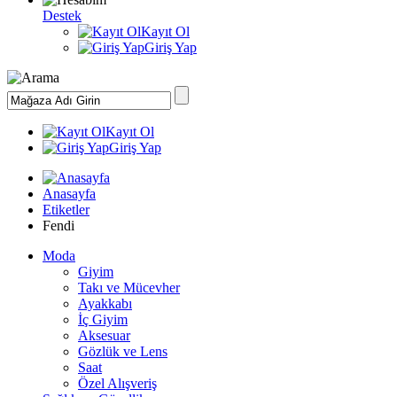
Destek
Kayıt Ol
Giriş Yap
Kayıt Ol
Giriş Yap
Anasayfa
Etiketler
Fendi
Moda
Giyim
Takı ve Mücevher
Ayakkabı
İç Giyim
Aksesuar
Gözlük ve Lens
Saat
Özel Alışveriş