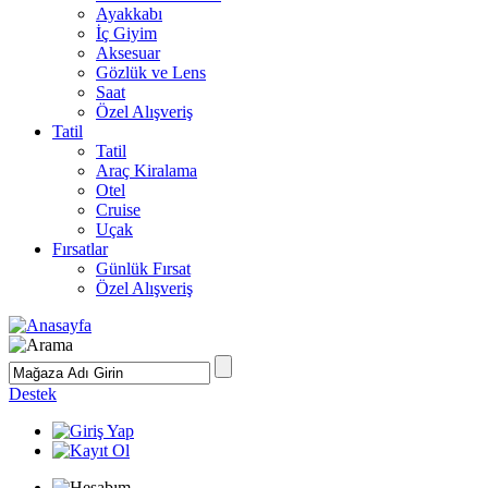
Ayakkabı
İç Giyim
Aksesuar
Gözlük ve Lens
Saat
Özel Alışveriş
Tatil
Tatil
Araç Kiralama
Otel
Cruise
Uçak
Fırsatlar
Günlük Fırsat
Özel Alışveriş
Destek