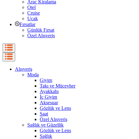
Araç Kiralama
Otel
Cruise
Uçak
Fırsatlar
Günlük Fırsat
Özel Alışveriş
Alışveriş
Moda
Giyim
Takı ve Mücevher
Ayakkabı
İç Giyim
Aksesuar
Gözlük ve Lens
Saat
Özel Alışveriş
Sağlık ve Güzellik
Gözlük ve Lens
Sağlık