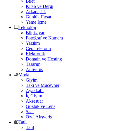
Bilet
Kitap ve Dergi
Arkadaşlık
Günlük Fırsat
Yeme İçme
Teknoloji
Bilgisayar
Fotoğraf ve Kamera
Yazılım
Cep Telefonu
Elektronik
Domain ve Hosting
Tasarım
Antivirüs
Moda
Giyim
Takı ve Mücevher
Ayakkabı
İç Giyim
Aksesuar
Gözlük ve Lens
Saat
Özel Alışveriş
Tatil
Tatil