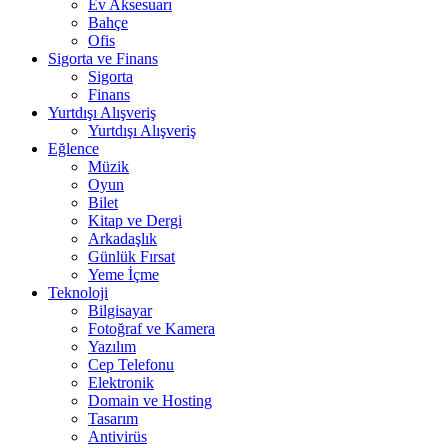
Ev Aksesuarı
Bahçe
Ofis
Sigorta ve Finans
Sigorta
Finans
Yurtdışı Alışveriş
Yurtdışı Alışveriş
Eğlence
Müzik
Oyun
Bilet
Kitap ve Dergi
Arkadaşlık
Günlük Fırsat
Yeme İçme
Teknoloji
Bilgisayar
Fotoğraf ve Kamera
Yazılım
Cep Telefonu
Elektronik
Domain ve Hosting
Tasarım
Antivirüs