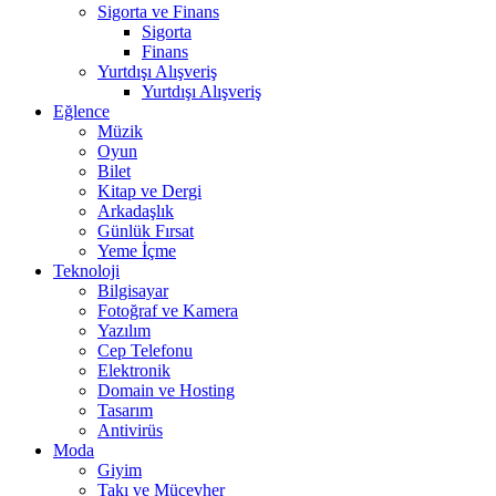
Sigorta ve Finans
Sigorta
Finans
Yurtdışı Alışveriş
Yurtdışı Alışveriş
Eğlence
Müzik
Oyun
Bilet
Kitap ve Dergi
Arkadaşlık
Günlük Fırsat
Yeme İçme
Teknoloji
Bilgisayar
Fotoğraf ve Kamera
Yazılım
Cep Telefonu
Elektronik
Domain ve Hosting
Tasarım
Antivirüs
Moda
Giyim
Takı ve Mücevher