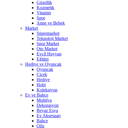
Güzellik
Kozmetik
Vitamin
Spor
Anne ve Bebek
Market
Süpermarket
Teknoloji Market
Spor Market
Oto Market
Evcil Hayvan
Eğitim
Hediye ve Oyuncak
Oyuncak
Çiçek
Hediye
Hobi
Koleksiyon
Ev ve Bahçe
Mobilya
Dekorasyon
Beyaz Eşya
Ev Aksesuarı
Bahçe
Ofis