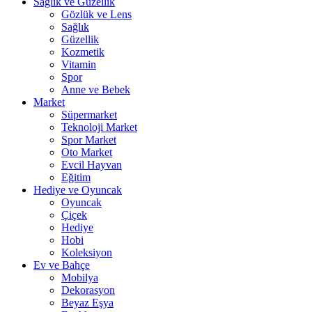
Sağlık ve Güzellik
Gözlük ve Lens
Sağlık
Güzellik
Kozmetik
Vitamin
Spor
Anne ve Bebek
Market
Süpermarket
Teknoloji Market
Spor Market
Oto Market
Evcil Hayvan
Eğitim
Hediye ve Oyuncak
Oyuncak
Çiçek
Hediye
Hobi
Koleksiyon
Ev ve Bahçe
Mobilya
Dekorasyon
Beyaz Eşya