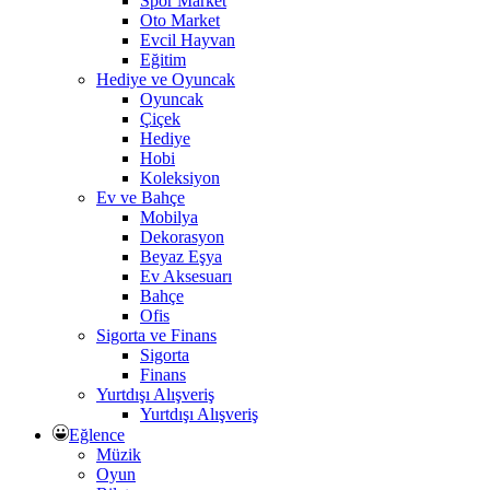
Spor Market
Oto Market
Evcil Hayvan
Eğitim
Hediye ve Oyuncak
Oyuncak
Çiçek
Hediye
Hobi
Koleksiyon
Ev ve Bahçe
Mobilya
Dekorasyon
Beyaz Eşya
Ev Aksesuarı
Bahçe
Ofis
Sigorta ve Finans
Sigorta
Finans
Yurtdışı Alışveriş
Yurtdışı Alışveriş
Eğlence
Müzik
Oyun