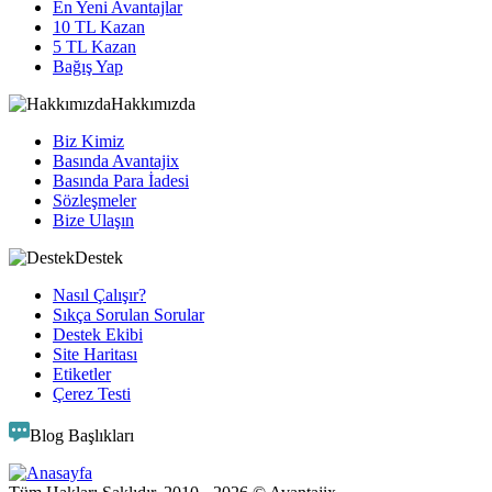
En Yeni Avantajlar
10 TL Kazan
5 TL Kazan
Bağış Yap
Hakkımızda
Biz Kimiz
Basında Avantajix
Basında Para İadesi
Sözleşmeler
Bize Ulaşın
Destek
Nasıl Çalışır?
Sıkça Sorulan Sorular
Destek Ekibi
Site Haritası
Etiketler
Çerez Testi
Blog Başlıkları