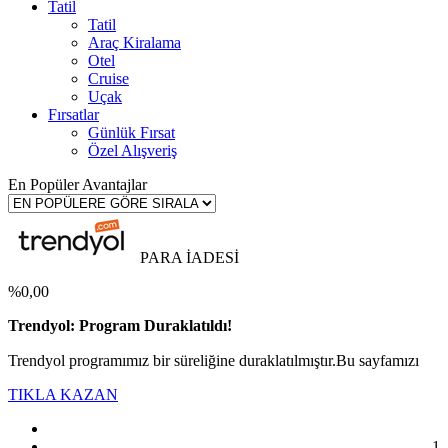
Tatil
Tatil
Araç Kiralama
Otel
Cruise
Uçak
Fırsatlar
Günlük Fırsat
Özel Alışveriş
En Popüler Avantajlar
PARA İADESİ
%0,00
Trendyol: Program Duraklatıldı!
Trendyol programımız bir süreliğine duraklatılmıştır.Bu sayfamızı
TIKLA KAZAN
1