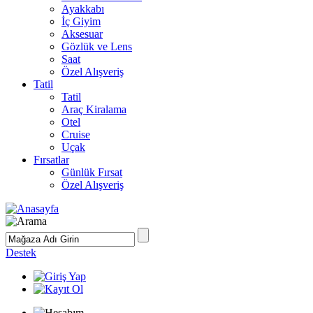
Ayakkabı
İç Giyim
Aksesuar
Gözlük ve Lens
Saat
Özel Alışveriş
Tatil
Tatil
Araç Kiralama
Otel
Cruise
Uçak
Fırsatlar
Günlük Fırsat
Özel Alışveriş
Destek