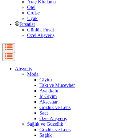
Araç Kiralama
Otel
Cruise
Uçak
Fırsatlar
Günlük Fırsat
Özel Alışveriş
Alışveriş
Moda
Giyim
Takı ve Mücevher
Ayakkabı
İç Giyim
Aksesuar
Gözlük ve Lens
Saat
Özel Alışveriş
Sağlık ve Güzellik
Gözlük ve Lens
Sağlık