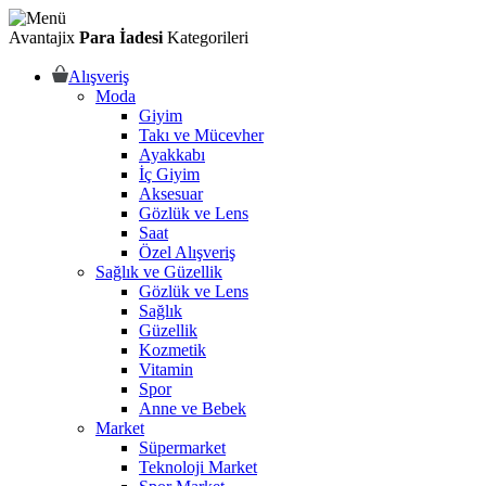
Avantajix
Para İadesi
Kategorileri
Alışveriş
Moda
Giyim
Takı ve Mücevher
Ayakkabı
İç Giyim
Aksesuar
Gözlük ve Lens
Saat
Özel Alışveriş
Sağlık ve Güzellik
Gözlük ve Lens
Sağlık
Güzellik
Kozmetik
Vitamin
Spor
Anne ve Bebek
Market
Süpermarket
Teknoloji Market