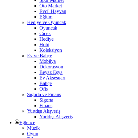
Spor Market
Oto Market
Evcil Hayvan
Eğitim
Hediye ve Oyuncak
Oyuncak
Çiçek
Hediye
Hobi
Koleksiyon
Ev ve Bahçe
Mobilya
Dekorasyon
Beyaz Eşya
Ev Aksesuarı
Bahçe
Ofis
Sigorta ve Finans
Sigorta
Finans
Yurtdışı Alışveriş
Yurtdışı Alışveriş
Eğlence
Müzik
Oyun