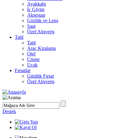
Ayakkabı
İç Giyim
Aksesuar
Gözlük ve Lens
Saat
Özel Alışveriş
Tatil
Tatil
Araç Kiralama
Otel
Cruise
Uçak
Fırsatlar
Günlük Fırsat
Özel Alışveriş
Destek