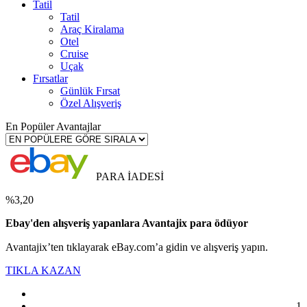
Tatil
Tatil
Araç Kiralama
Otel
Cruise
Uçak
Fırsatlar
Günlük Fırsat
Özel Alışveriş
En Popüler Avantajlar
PARA İADESİ
%3,20
Ebay'den alışveriş yapanlara Avantajix para ödüyor
Avantajix’ten tıklayarak eBay.com’a gidin ve alışveriş yapın.
TIKLA KAZAN
1