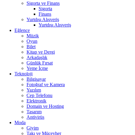
Sigorta ve Finans
Sigorta
Finans
Yurtdışı Alışveriş
Yurtdışı Alışveriş
Eğlence
Müzik
Oyun
Bilet
Kitap ve Dergi
Arkadaşlık
Günlük Fırsat
Yeme İçme
Teknoloji
Bilgisayar
Fotoğraf ve Kamera
Yazılım
Cep Telefonu
Elektronik
Domain ve Hosting
Tasarım
Antivirüs
Moda
Giyim
Takı ve Mücevher