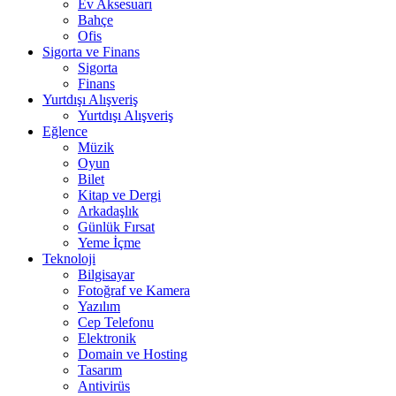
Ev Aksesuarı
Bahçe
Ofis
Sigorta ve Finans
Sigorta
Finans
Yurtdışı Alışveriş
Yurtdışı Alışveriş
Eğlence
Müzik
Oyun
Bilet
Kitap ve Dergi
Arkadaşlık
Günlük Fırsat
Yeme İçme
Teknoloji
Bilgisayar
Fotoğraf ve Kamera
Yazılım
Cep Telefonu
Elektronik
Domain ve Hosting
Tasarım
Antivirüs