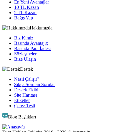
En Yeni Avantajlar
10 TL Kazan
5 TL Kazan
Bağış Yap
Hakkımızda
Biz Kimiz
Basında Avantajix
Basında Para İadesi
Sözleşmeler
Bize Ulaşın
Destek
Nasıl Çalışır?
Sıkça Sorulan Sorular
Destek Ekibi
Site Haritası
Etiketler
Çerez Testi
Blog Başlıkları