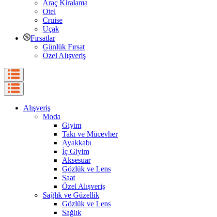
Araç Kiralama
Otel
Cruise
Uçak
Fırsatlar
Günlük Fırsat
Özel Alışveriş
Alışveriş
Moda
Giyim
Takı ve Mücevher
Ayakkabı
İç Giyim
Aksesuar
Gözlük ve Lens
Saat
Özel Alışveriş
Sağlık ve Güzellik
Gözlük ve Lens
Sağlık