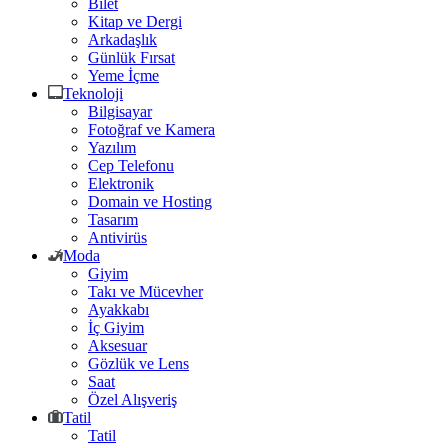
Bilet
Kitap ve Dergi
Arkadaşlık
Günlük Fırsat
Yeme İçme
Teknoloji
Bilgisayar
Fotoğraf ve Kamera
Yazılım
Cep Telefonu
Elektronik
Domain ve Hosting
Tasarım
Antivirüs
Moda
Giyim
Takı ve Mücevher
Ayakkabı
İç Giyim
Aksesuar
Gözlük ve Lens
Saat
Özel Alışveriş
Tatil
Tatil