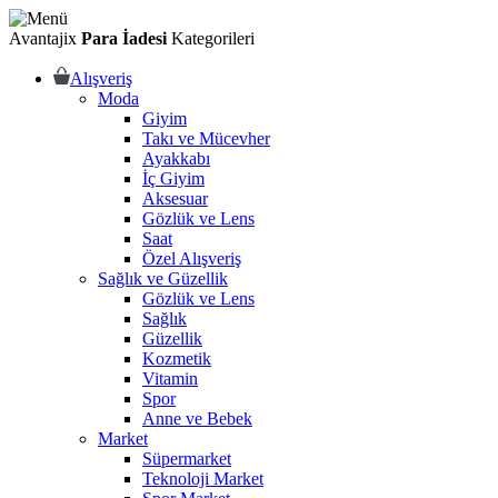
Avantajix
Para İadesi
Kategorileri
Alışveriş
Moda
Giyim
Takı ve Mücevher
Ayakkabı
İç Giyim
Aksesuar
Gözlük ve Lens
Saat
Özel Alışveriş
Sağlık ve Güzellik
Gözlük ve Lens
Sağlık
Güzellik
Kozmetik
Vitamin
Spor
Anne ve Bebek
Market
Süpermarket
Teknoloji Market