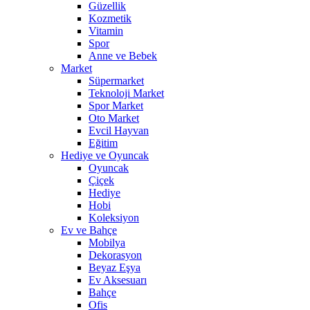
Güzellik
Kozmetik
Vitamin
Spor
Anne ve Bebek
Market
Süpermarket
Teknoloji Market
Spor Market
Oto Market
Evcil Hayvan
Eğitim
Hediye ve Oyuncak
Oyuncak
Çiçek
Hediye
Hobi
Koleksiyon
Ev ve Bahçe
Mobilya
Dekorasyon
Beyaz Eşya
Ev Aksesuarı
Bahçe
Ofis