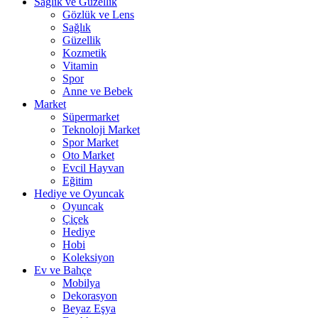
Sağlık ve Güzellik
Gözlük ve Lens
Sağlık
Güzellik
Kozmetik
Vitamin
Spor
Anne ve Bebek
Market
Süpermarket
Teknoloji Market
Spor Market
Oto Market
Evcil Hayvan
Eğitim
Hediye ve Oyuncak
Oyuncak
Çiçek
Hediye
Hobi
Koleksiyon
Ev ve Bahçe
Mobilya
Dekorasyon
Beyaz Eşya